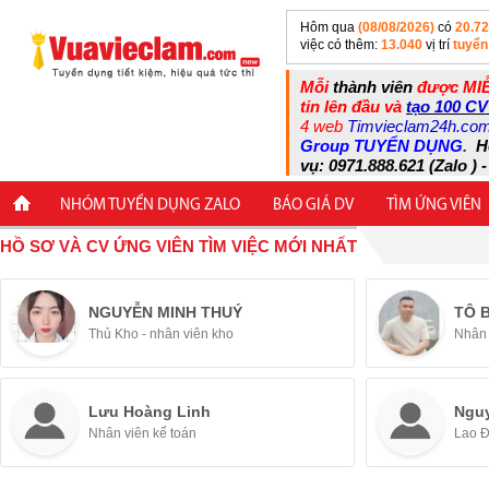
Hôm qua
(08/08/2026)
có
20.7
việc có thêm:
13.040
vị trí
tuyển
Mỗi
thành viên
được MIỄ
tin lên đầu và
tạo 100 CV
4 web
Timvieclam24h.co
Group TUYỂN DỤNG
.
H
vụ: 0971.888.621 (Zalo ) -
NHÓM TUYỂN DỤNG ZALO
BÁO GIÁ DV
TÌM ỨNG VIÊN
HỒ SƠ VÀ CV ỨNG VIÊN TÌM VIỆC MỚI NHẤT
NGUYỄN MINH THUÝ
TÔ 
Thủ Kho - nhân viên kho
Nhân 
Lưu Hoàng Linh
Ngu
Nhân viên kế toán
Lao 