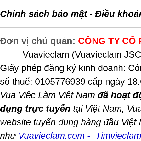
Chính sách bảo mật
Điều khoả
-
Đơn vị chủ quản:
CÔNG TY CỔ 
Vuavieclam (Vuavieclam JSC) 
Giấy phép đăng ký kinh doanh: Cô
số thuế: 0105776939 cấp ngày 18
Vua Việc Làm Việt Nam
đã hoạt đ
dụng trực tuyến
tại Việt Nam,
Vua
website tuyển dụng hàng đầu Việt
như
Vuavieclam.com
-
Timviecla