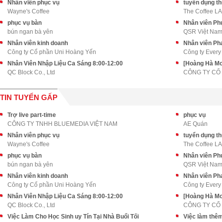
Nhân viên phục vụ
tuyển dụng th
Wayne's Coffee
The Coffee L
phục vụ bàn
Nhân viên Phụ
bún ngan bà yên
QSR Việt Na
Nhân viên kinh doanh
Nhân viên Pha
Công ty Cổ phần Uni Hoàng Yến
Công ty Every
Nhân Viên Nhập Liệu Ca Sáng 8:00-12:00
[Hoàng Hà Mob
QC Block Co., Ltd
TIN TUYỂN GẤP
Trợ live part-time
phục vụ
CÔNG TY TNHH BLUEMEDIA VIỆT NAM
AE Quán
Nhân viên phục vụ
tuyển dụng th
Wayne's Coffee
The Coffee L
phục vụ bàn
Nhân viên Phụ
bún ngan bà yên
QSR Việt Na
Nhân viên kinh doanh
Nhân viên Pha
Công ty Cổ phần Uni Hoàng Yến
Công ty Every
Nhân Viên Nhập Liệu Ca Sáng 8:00-12:00
[Hoàng Hà Mob
QC Block Co., Ltd
Việc Làm Cho Học Sinh uy Tín Tại Nhà Buổi Tối
Việc làm thêm