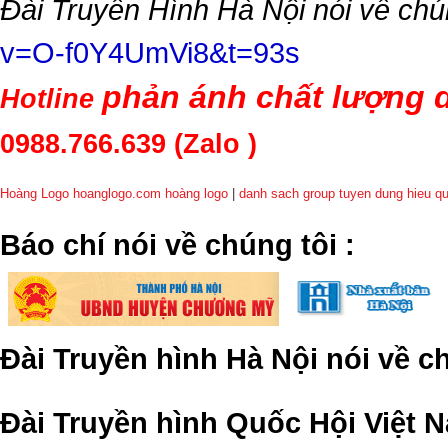
Đài Truyền Hình Hà Nội nói về chú
v=O-f0Y4UmVi8&t=93s
phản ánh chất lượng d
Hotline
0988.766.639
(Zalo )
Hoàng Logo hoanglogo.com
hoàng logo
|
danh sach group tuyen dung hieu q
​Báo chí nói về chúng tôi
:
Đài Truyền hình Hà Nội nói về 
Đài Truyền hình Quốc Hội Việt N