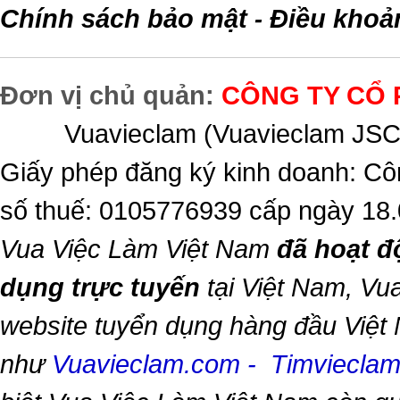
Chính sách bảo mật
Điều khoả
-
Đơn vị chủ quản:
CÔNG TY CỔ 
Vuavieclam (Vuavieclam JSC) 
Giấy phép đăng ký kinh doanh: Cô
số thuế: 0105776939 cấp ngày 18
Vua Việc Làm Việt Nam
đã hoạt đ
dụng trực tuyến
tại Việt Nam,
Vua
website tuyển dụng hàng đầu Việt
như
Vuavieclam.com
-
Timviecla