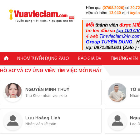
Hôm qua
(07/08/2026)
có
20.7
việc có thêm:
13.040
vị trí
tuyển
Mỗi
thành viên
được MIỄ
tin lên đầu và
tạo 100 CV
4 web
Timvieclam24h.co
Group TUYỂN DỤNG
.
H
vụ: 0971.888.621 (Zalo ) -
NHÓM TUYỂN DỤNG ZALO
BÁO GIÁ DV
TÌM ỨNG VIÊN
HỒ SƠ VÀ CV ỨNG VIÊN TÌM VIỆC MỚI NHẤT
NGUYỄN MINH THUÝ
TÔ 
Thủ Kho - nhân viên kho
Nhân 
Lưu Hoàng Linh
Ngu
Nhân viên kế toán
Lao 