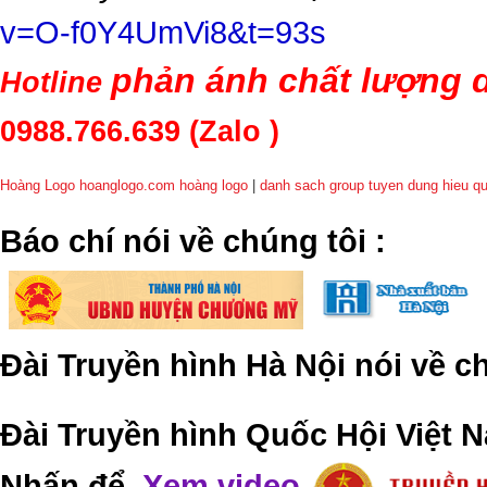
v=O-f0Y4UmVi8&t=93s
phản ánh chất lượng d
Hotline
0988.766.639
(Zalo )
Hoàng Logo hoanglogo.com
hoàng logo
|
danh sach group tuyen dung hieu q
​Báo chí nói về chúng tôi
:
Đài Truyền hình Hà Nội nói về 
Đài Truyền hình Quốc Hội Việt N
Nhấn để
Xem video