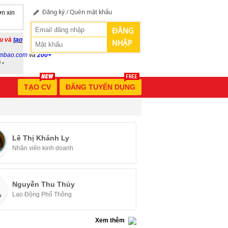
n xin
Đăng ký
/
Quên mật khẩu
ĐĂNG
ầu và
tạo
NHẬP
mbao.com
và
200+
 -
TẠO CV
ĐĂNG TUYỂN DỤNG
Lê Thị Khánh Ly
Nhân viên kinh doanh
Nguyễn Thu Thủy
Lao Động Phổ Thông
Xem thêm