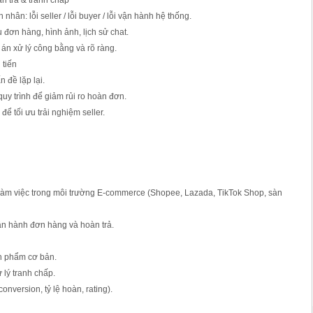
àn trả & tranh chấp
 nhân: lỗi seller / lỗi buyer / lỗi vận hành hệ thống.
u đơn hàng, hình ảnh, lịch sử chat.
án xử lý công bằng và rõ ràng.
 tiến
 đề lặp lại.
 quy trình để giảm rủi ro hoàn đơn.
để tối ưu trải nghiệm seller.
 làm việc trong môi trường E-commerce (Shopee, Lazada, TikTok Shop, sàn
vận hành đơn hàng và hoàn trả.
n phẩm cơ bản.
ử lý tranh chấp.
conversion, tỷ lệ hoàn, rating).