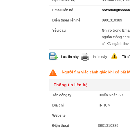
Địa chỉ liên hệ
39 Bình Phú, Bìn
Email liên hệ
hotrodangtinnha
Điện thoại liên hệ
0901310389
Yêu cầu
Ghi rõ trong Emai
nguồn thông tin tu
có KN ngành thươ
Lưu tin này
In tin này
Tố c
Người tìm việc cảnh giác khi có bất k
Thông tin liên hệ
Tên công ty
Tuyển Nhân Sự
Địa chỉ
TPHCM
Website
Điện thoại
0901310389