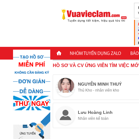
NHÓM TUYỂN DỤNG ZALO
BÁO
HỒ SƠ VÀ CV ỨNG VIÊN TÌM VIỆC MỚ
NGUYỄN MINH THUÝ
Thủ Kho - nhân viên kho
Lưu Hoàng Linh
Nhân viên kế toán