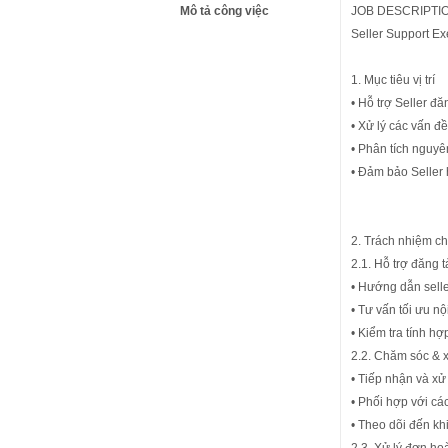
Mô tả công việc
JOB DESCRIPTI
Seller Support E
1. Mục tiêu vị trí
• Hỗ trợ Seller đă
• Xử lý các vấn đề
• Phân tích nguyê
• Đảm bảo Seller 
2. Trách nhiệm ch
2.1. Hỗ trợ đăng 
• Hướng dẫn seller
• Tư vấn tối ưu nộ
• Kiểm tra tính h
2.2. Chăm sóc & x
• Tiếp nhận và xử 
• Phối hợp với cá
• Theo dõi đến kh