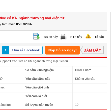
utive có KN ngành thương mại điện tử
 làm mới:
05/03/2026
Lưu tin này
In tin này
Tố cáo
Nộp hồ sơ ngay!
BẤM ĐÂY
Support Executive có KN ngành thương mại điện tử
Số năm kinh nghiệm
Dưới 1 năm
tử
Yêu cầu bằng cấp
Không yêu cầu
thức
Yêu cầu giới tính
Yêu cầu độ tuổi
năng lực
Số lượng cần tuyển
10