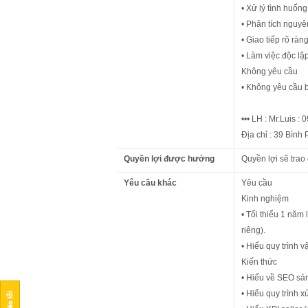
• Xử lý tình huống 
• Phân tích nguyê
• Giao tiếp rõ ràn
• Làm việc độc lập
Không yêu cầu
• Không yêu cầu bi
••• LH : Mr.Luis 
Địa chỉ : 39 Bình
Quyền lợi được hưởng
Quyền lợi sẽ trao
Yêu cầu khác
Yêu cầu
Kinh nghiệm
• Tối thiểu 1 năm
riêng).
• Hiểu quy trình 
Kiến thức
• Hiểu về SEO sả
• Hiểu quy trình x