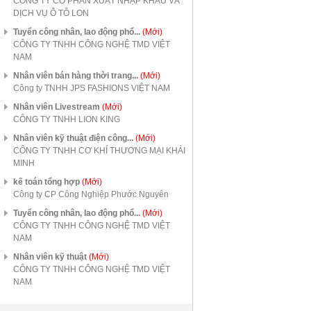
CÔNG TY CỔ PHẦN XUẤT NHẬP KHẨU VÀ
DỊCH VỤ Ô TÔ LON
Tuyển công nhân, lao động phổ...
(Mới)
CÔNG TY TNHH CÔNG NGHỆ TMD VIỆT
NAM
Nhân viên bán hàng thời trang...
(Mới)
Công ty TNHH JPS FASHIONS VIỆT NAM
Nhân viên Livestream
(Mới)
CÔNG TY TNHH LION KING
Nhân viên kỹ thuật điện công...
(Mới)
CÔNG TY TNHH CƠ KHÍ THƯƠNG MẠI KHẢI
MINH
kế toán tổng hợp
(Mới)
Công ty CP Công Nghiệp Phước Nguyên
Tuyển công nhân, lao động phổ...
(Mới)
CÔNG TY TNHH CÔNG NGHỆ TMD VIỆT
NAM
Nhân viên kỹ thuật
(Mới)
CÔNG TY TNHH CÔNG NGHỆ TMD VIỆT
NAM