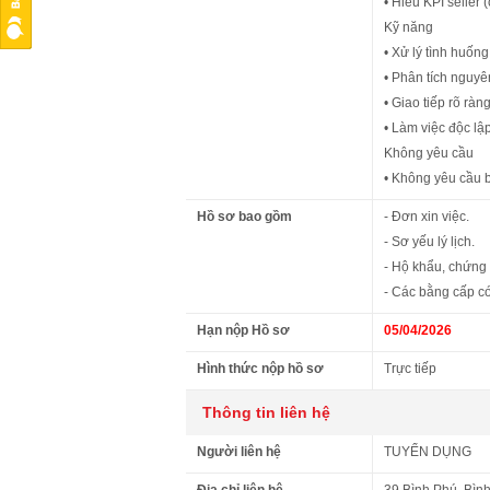
• Hiểu KPI seller (
Kỹ năng
• Xử lý tình huống 
• Phân tích nguyê
• Giao tiếp rõ ràn
• Làm việc độc lập
Không yêu cầu
• Không yêu cầu bi
Hồ sơ bao gồm
- Đơn xin việc.
- Sơ yếu lý lịch.
- Hộ khẩu, chứng
- Các bằng cấp có
Hạn nộp Hồ sơ
05/04/2026
Hình thức nộp hồ sơ
Trực tiếp
Thông tin liên hệ
Người liên hệ
TUYỂN DỤNG