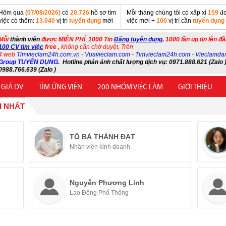
Hôm qua
(07/08/2026)
có
20.726
hồ sơ tìm
Mỗi tháng chúng tôi có xấp xỉ
159
đơ
việc có thêm:
13.040
vị trí
tuyển dụng
mới
việc mới +
100
vị trí cần
tuyển dụng
Mỗi
thành viên
được MIỄN PHÍ 1000 Tin
Đăng tuyển dụng
, 1000 lần up tin lên đ
100 CV tìm việc
free ,
không cần chờ duyệt, Trên
4 web
Timvieclam24h.com.vn
-
Vuavieclam.com
-
Timvieclam24h.com
-
Vieclamda
Group TUYỂN DỤNG
.
Hotline phản ánh chất lượng dịch vụ: 0971.888.621 (Zalo )
0988.766.639 (Zalo )
 GIÁ DV
TÌM ỨNG VIÊN
200 NHÓM VIỆC LÀM
GIỚI THIỆU
I NHẤT
TÔ BÁ THÀNH ĐẠT
Nhân viên kinh doanh
Nguyễn Phương Linh
Lao Động Phổ Thông