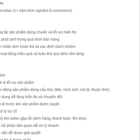
ON
xecutive (1+ năm kinh nghiệm E-commerce)
ng tải sản phẩm đúng chuẩn và tối ưu hiển thị.
 phát sinh trong quá trình bán hàng.
n nhân đơn hoàn trả và xác định trách nhiệm.
hoạt động hiệu quả và tuân thủ quy định nền tảng.
ính
tải & tối ưu sản phẩm
 đăng sản phẩm đúng cấu trúc (title, hình ảnh, mô tả, thuộc tính).
i dung để tăng hiển thị và chuyển đổi.
ợp lệ trước khi sản phẩm được duyệt.
ử lý sự cố
lý khi seller gặp lỗi (đơn hàng, thanh toán, tồn kho).
c bộ phận liên quan để xử lý nhanh.
i vấn đề được giải quyết.