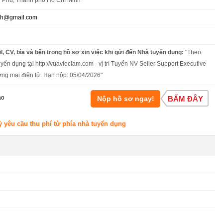
h Phú, Thành phố Hồ Chí Minh
nh@gmail.com
l, CV, bìa và bên trong hồ sơ xin việc khi gửi đến Nhà tuyển dụng:
"Theo
yển dụng tại http://vuavieclam.com - vị trí Tuyển NV Seller Support Executive
ng mại điện tử. Hạn nộp: 05/04/2026"
áo
Nộp hồ sơ ngay!
BẤM ĐÂY
ỳ yêu cầu thu phí từ phía nhà tuyển dụng