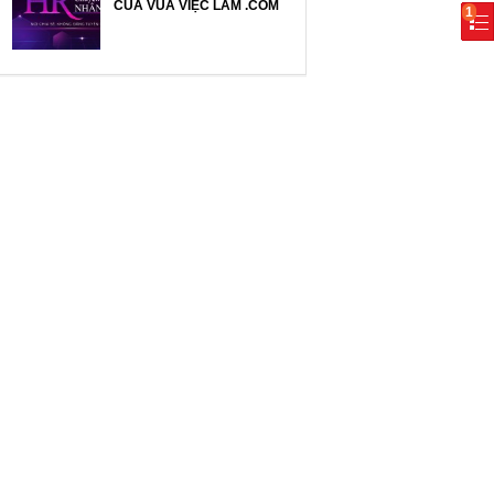
CỦA VUA VIỆC LÀM .COM
1