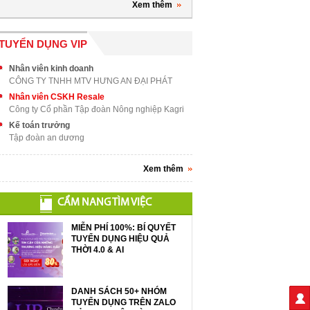
Xem thêm
TUYỂN DỤNG VIP
Nhân viên kinh doanh
CÔNG TY TNHH MTV HƯNG AN ĐẠI PHÁT
Nhân viên CSKH Resale
Công ty Cổ phần Tập đoàn Nông nghiệp Kagri
Kế toán trưởng
Tập đoàn an dương
Xem thêm
CẨM NANG TÌM VIỆC
MIỄN PHÍ 100%: BÍ QUYẾT
TUYỂN DỤNG HIỆU QUẢ
THỜI 4.0 & AI
DANH SÁCH 50+ NHÓM
TUYỂN DỤNG TRÊN ZALO