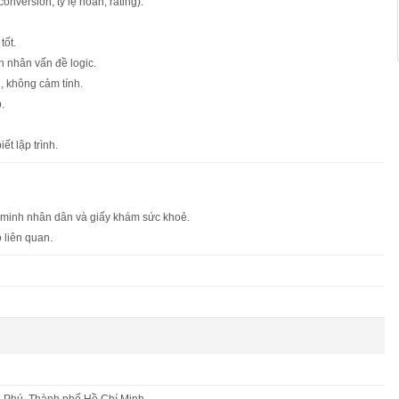
conversion, tỷ lệ hoàn, rating).
tốt.
n nhân vấn đề logic.
g, không cảm tính.
.
ết lập trình.
 minh nhân dân và giấy khám sức khoẻ.
 liên quan.