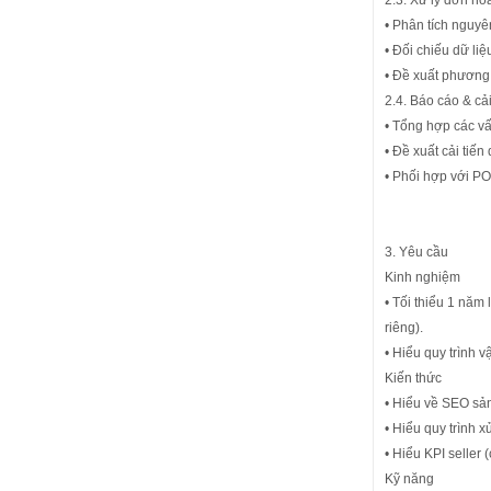
2.3. Xử lý đơn ho
• Phân tích nguyên
• Đối chiếu dữ liệ
• Đề xuất phương 
2.4. Báo cáo & cải
• Tổng hợp các vấn
• Đề xuất cải tiến
• Phối hợp với PO 
3. Yêu cầu
Kinh nghiệm
• Tối thiểu 1 năm
riêng).
• Hiểu quy trình 
Kiến thức
• Hiểu về SEO sả
• Hiểu quy trình x
• Hiểu KPI seller (
Kỹ năng