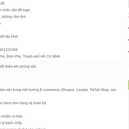
tốt.
n nhân vấn đề logic.
g, không cảm tính.
.
ết lập trình.
: 0901310389
 Phú, Bình Phú, Thành phố Hồ Chí Minh
 đổi thêm khi phỏng vấn
 làm việc trong môi trường E-commerce (Shopee, Lazada, TikTok Shop, sàn
vận hành đơn hàng và hoàn trả.
n phẩm cơ bản.
ử lý tranh chấp.