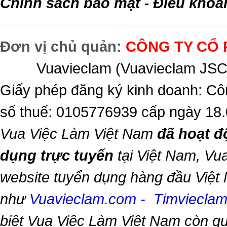
Chính sách bảo mật
Điều khoả
-
Đơn vị chủ quản:
CÔNG TY CỔ 
Vuavieclam (Vuavieclam JSC) 
Giấy phép đăng ký kinh doanh: Cô
số thuế: 0105776939 cấp ngày 18
Vua Việc Làm Việt Nam
đã hoạt đ
dụng trực tuyến
tại Việt Nam,
Vua
website tuyển dụng hàng đầu Việt
như
Vuavieclam.com
-
Timviecla
biệt
Vua Việc Làm Việt Nam
còn qu