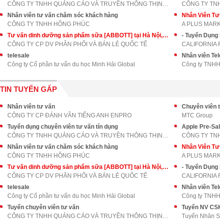
CÔNG TY TNHH QUẢNG CÁO VÀ TRUYỀN THÔNG THỊNH AN PH
CÔNG TY TN
Nhân viên tư vấn chăm sóc khách hàng
Nhân Viên T
CÔNG TY TNHH HỒNG PHÚC
A PLUS MAR
Tư vấn dinh dưỡng sản phẩm sữa [ABBOTT] tại Hà Nội, Hồ Chí Minh
- Tuyển Dụng
CÔNG TY CP DV PHÂN PHỐI VÀ BÁN LẺ QUỐC TẾ
CALIFORNIA 
telesale
Nhân viên Tel
Công ty Cổ phần tư vấn du học Minh Hải Global
Công ty TNHH
TIN TUYỂN GẤP
Nhân viên tư vấn
Chuyên viên t
CÔNG TY CP ĐÁNH VẦN TIẾNG ANH ENPRO
MTC Group
Tuyển dụng chuyên viên tư vấn tín dụng
Apple Pre-Sa
CÔNG TY TNHH QUẢNG CÁO VÀ TRUYỀN THÔNG THỊNH AN PH
CÔNG TY TN
Nhân viên tư vấn chăm sóc khách hàng
Nhân Viên T
CÔNG TY TNHH HỒNG PHÚC
A PLUS MAR
Tư vấn dinh dưỡng sản phẩm sữa [ABBOTT] tại Hà Nội, Hồ Chí Minh
- Tuyển Dụng
CÔNG TY CP DV PHÂN PHỐI VÀ BÁN LẺ QUỐC TẾ
CALIFORNIA 
telesale
Nhân viên Tel
Công ty Cổ phần tư vấn du học Minh Hải Global
Công ty TNHH
Tuyển chuyên viên tư vấn
CÔNG TY TNHH QUẢNG CÁO VÀ TRUYỀN THÔNG THỊNH AN PH
Tuyển Nhân 