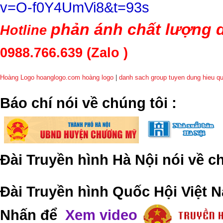
v=O-f0Y4UmVi8&t=93s
phản ánh chất lượng d
Hotline
0988.766.639
(Zalo )
Hoàng Logo hoanglogo.com
hoàng logo
|
danh sach group tuyen dung hieu q
​Báo chí nói về chúng tôi
:
Đài Truyền hình Hà Nội nói về 
Đài Truyền hình Quốc Hội Việt N
Nhấn để
Xem video