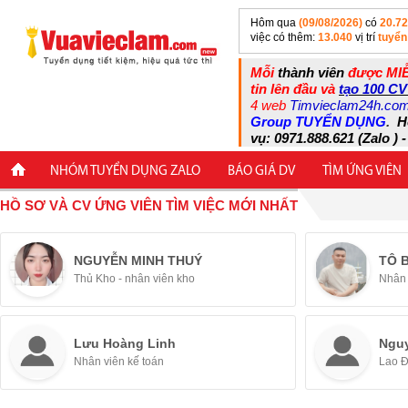
Hôm qua
(09/08/2026)
có
20.7
việc có thêm:
13.040
vị trí
tuyển
Mỗi
thành viên
được MIỄ
tin lên đầu và
tạo 100 CV
4 web
Timvieclam24h.co
Group TUYỂN DỤNG
.
H
vụ: 0971.888.621 (Zalo ) -
NHÓM TUYỂN DỤNG ZALO
BÁO GIÁ DV
TÌM ỨNG VIÊN
HỒ SƠ VÀ CV ỨNG VIÊN TÌM VIỆC MỚI NHẤT
NGUYỄN MINH THUÝ
TÔ 
Thủ Kho - nhân viên kho
Nhân 
Lưu Hoàng Linh
Ngu
Nhân viên kế toán
Lao 