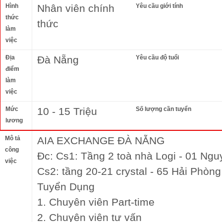
Hình
Nhân viên chính
Yêu cầu giới tính
thức
thức
làm
việc
Địa
Đà Nẵng
Yêu cầu độ tuổi
điểm
làm
việc
Mức
10 - 15 Triệu
Số lượng cần tuyển
lương
Mô tả
AIA EXCHANGE ĐÀ NẴNG
công
Đc: Cs1: Tầng 2 toà nhà Logi - 01 Ng
việc
Cs2: tầng 20-21 crystal - 65 Hải Phòn
Tuyển Dụng
1. Chuyên viên Part-time
2. Chuyên viên tư vấn