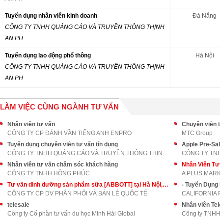
Tuyển dụng nhân viên kinh doanh
Đà Nẵng
CÔNG TY TNHH QUẢNG CÁO VÀ TRUYỀN THÔNG THỊNH
AN PH
Tuyển dụng lao động phổ thông
Hà Nội
CÔNG TY TNHH QUẢNG CÁO VÀ TRUYỀN THÔNG THỊNH
AN PH
LÀM VIỆC CÙNG NGÀNH TƯ VẤN
Nhân viên tư vấn
Chuyên viên t
CÔNG TY CP ĐÁNH VẦN TIẾNG ANH ENPRO
MTC Group
Tuyển dụng chuyên viên tư vấn tín dụng
Apple Pre-Sa
CÔNG TY TNHH QUẢNG CÁO VÀ TRUYỀN THÔNG THỊNH AN PH
CÔNG TY TN
Nhân viên tư vấn chăm sóc khách hàng
Nhân Viên T
CÔNG TY TNHH HỒNG PHÚC
A PLUS MAR
Tư vấn dinh dưỡng sản phẩm sữa [ABBOTT] tại Hà Nội, Hồ Chí Minh
- Tuyển Dụng
CÔNG TY CP DV PHÂN PHỐI VÀ BÁN LẺ QUỐC TẾ
CALIFORNIA 
telesale
Nhân viên Tel
Công ty Cổ phần tư vấn du học Minh Hải Global
Công ty TNHH