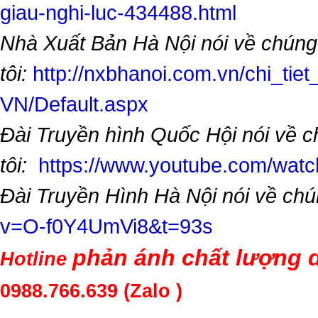
giau-nghi-luc-434488.html
Nhà Xuất Bản Hà Nội nói về chúng
tôi:
http://nxbhanoi.com.vn/chi_tiet
VN/Default.aspx
Đài Truyền hình Quốc Hội nói về 
tôi:
https://www.youtube.com/wa
Đài Truyền Hình Hà Nội nói về chú
v=O-f0Y4UmVi8&t=93s
phản ánh chất lượng d
Hotline
0988.766.639
(Zalo )