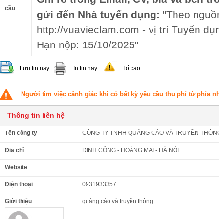
cầu
gửi đến Nhà tuyển dụng:
"Theo nguồn 
http://vuavieclam.com - vị trí Tuyển d
Hạn nộp: 15/10/2025"
Lưu tin này
In tin này
Tố cáo
Người tìm việc cảnh giác khi có bất kỳ yêu cầu thu phí từ phía 
Thông tin liên hệ
Tên công ty
CÔNG TY TNHH QUẢNG CÁO VÀ TRUYỀN THÔNG
Địa chỉ
ĐỊNH CÔNG - HOÀNG MAI - HÀ NỘI
Website
Điện thoại
0931933357
Giới thiệu
quảng cáo và truyền thông