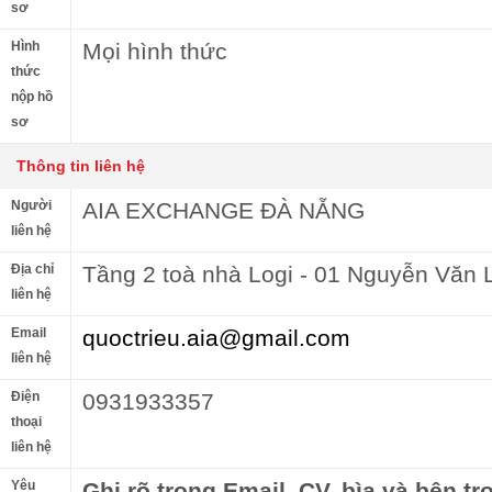
sơ
Hình
Mọi hình thức
thức
nộp hồ
sơ
Thông tin liên hệ
Người
AIA EXCHANGE ĐÀ NẴNG
liên hệ
Địa chỉ
Tầng 2 toà nhà Logi - 01 Nguyễn Văn 
liên hệ
Email
quoctrieu.aia@gmail.com
liên hệ
Điện
0931933357
thoại
liên hệ
Yêu
Ghi rõ trong Email, CV, bìa và bên tr