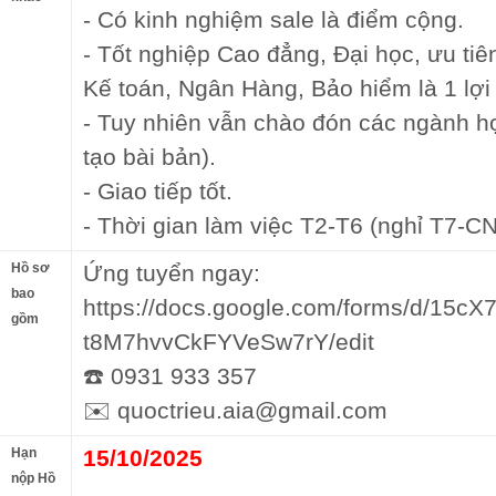
- Có kinh nghiệm sale là điểm cộng.
- Tốt nghiệp Cao đẳng, Đại học, ưu ti
Kế toán, Ngân Hàng, Bảo hiểm là 1 lợi 
- Tuy nhiên vẫn chào đón các ngành h
tạo bài bản).
- Giao tiếp tốt.
- Thời gian làm việc T2-T6 (nghỉ T7-CN
Hồ sơ
Ứng tuyển ngay:
bao
https://docs.google.com/forms/d/15
gồm
t8M7hvvCkFYVeSw7rY/edit
☎️ 0931 933 357
✉️ quoctrieu.aia@gmail.com
Hạn
15/10/2025
nộp Hồ