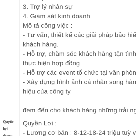
3. Trợ lý nhân sự
4. Giám sát kinh doanh
Mô tả công việc :
- Tư vấn, thiết kế các giải pháp bảo h
khách hàng.
- Hỗ trợ, chăm sóc khách hàng tận tình
thực hiện hợp đồng
- Hỗ trợ các event tổ chức tại văn ph
- Xây dựng hình ảnh cá nhân song hàn
hiệu của công ty,
đem đến cho khách hàng những trải ng
Quyền
Quyền Lợi :
lợi
- Lương cơ bản : 8-12-18-24 triệu tuỳ 
được