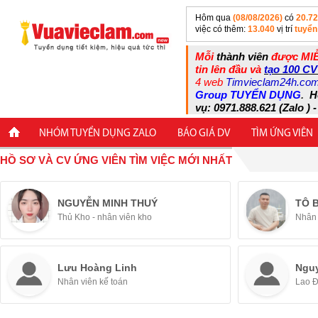
Hôm qua
(08/08/2026)
có
20.7
việc có thêm:
13.040
vị trí
tuyển
Mỗi
thành viên
được MIỄ
tin lên đầu và
tạo 100 CV
4 web
Timvieclam24h.co
Group TUYỂN DỤNG
.
H
vụ: 0971.888.621 (Zalo ) -
NHÓM TUYỂN DỤNG ZALO
BÁO GIÁ DV
TÌM ỨNG VIÊN
HỒ SƠ VÀ CV ỨNG VIÊN TÌM VIỆC MỚI NHẤT
NGUYỄN MINH THUÝ
TÔ 
Thủ Kho - nhân viên kho
Nhân 
Lưu Hoàng Linh
Ngu
Nhân viên kế toán
Lao 