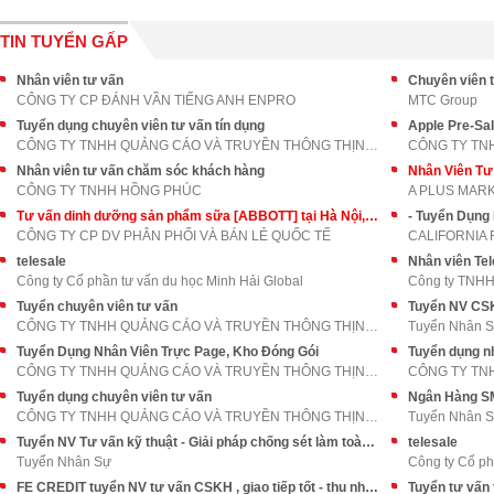
TIN TUYỂN GẤP
Nhân viên tư vấn
Chuyên viên t
CÔNG TY CP ĐÁNH VẦN TIẾNG ANH ENPRO
MTC Group
Tuyển dụng chuyên viên tư vấn tín dụng
Apple Pre-Sa
CÔNG TY TNHH QUẢNG CÁO VÀ TRUYỀN THÔNG THỊNH AN PH
CÔNG TY TN
Nhân viên tư vấn chăm sóc khách hàng
Nhân Viên T
CÔNG TY TNHH HỒNG PHÚC
A PLUS MAR
Tư vấn dinh dưỡng sản phẩm sữa [ABBOTT] tại Hà Nội, Hồ Chí Minh
- Tuyển Dụng
CÔNG TY CP DV PHÂN PHỐI VÀ BÁN LẺ QUỐC TẾ
CALIFORNIA 
telesale
Nhân viên Tel
Công ty Cổ phần tư vấn du học Minh Hải Global
Công ty TNHH
Tuyển chuyên viên tư vấn
CÔNG TY TNHH QUẢNG CÁO VÀ TRUYỀN THÔNG THỊNH AN PH
Tuyển Nhân 
Tuyển Dụng Nhân Viên Trực Page, Kho Đóng Gói
Tuyển dụng n
CÔNG TY TNHH QUẢNG CÁO VÀ TRUYỀN THÔNG THỊNH AN PH
Tuyển dụng chuyên viên tư vấn
CÔNG TY TNHH QUẢNG CÁO VÀ TRUYỀN THÔNG THỊNH AN PH
Tuyển Nhân 
Tuyển NV Tư vấn kỹ thuật - Giải pháp chống sét làm toàn miền Bắc
telesale
Tuyển Nhân Sự
Công ty Cổ ph
FE CREDIT tuyển NV tư vấn CSKH , giao tiếp tốt - thu nhập cực cao