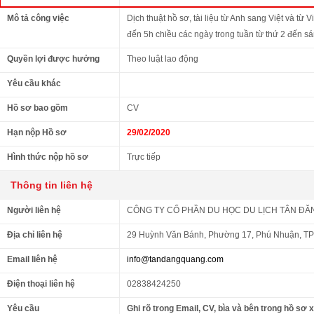
Mô tả công việc
Dịch thuật hồ sơ, tài liệu từ Anh sang Việt và từ 
đến 5h chiều các ngày trong tuần từ thứ 2 đến sá
Quyền lợi được hưởng
Theo luật lao động
Yêu cầu khác
Hồ sơ bao gồm
CV
Hạn nộp Hồ sơ
29/02/2020
Hình thức nộp hồ sơ
Trực tiếp
Thông tin liên hệ
Người liên hệ
CÔNG TY CỔ PHẦN DU HỌC DU LỊCH TÂN Đ
Địa chỉ liên hệ
29 Huỳnh Văn Bánh, Phường 17, Phú Nhuận, T
Email liên hệ
info@tandangquang.com
Điện thoại liên hệ
02838424250
Yêu cầu
Ghi rõ trong Email, CV, bìa và bên trong hồ sơ 