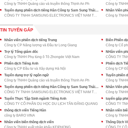
Công ty TNHH Quảng cáo và truyền thông Thịnh An Ph
Công ty TNHH 
Tuyển dụng phiên dịch tiếng Hàn Công ty Sam Sung Thái Nguyên
Nhân Viên ph
CÔNG TY TNHH SAMSUNG ELECTRONICS VIỆT NAM THÁI NGU
Công ty TNHH
TIN TUYỂN GẤP
Nhân viên phiên dịch tiếng Trung
Biên Phiên dị
Công ty CP Năng lượng và Đầu tư Long Giang
Công ty Cổ p
Trợ lý Tổng giám đốc
NHân viên phi
Công ty TNHH Phụ tùng ô Tô Zhongde Việt Nam
CÔNG TY TN
Phiên dịch Tiếng Anh
Phiên dịch Ti
Công ty CP Đầu tư và Xây dựng Hà Nội
Công ty CP Đầ
Tuyển dụng trợ lý ngôn ngữ
Tuyển phiên d
Công ty TNHH Quảng cáo và truyền thông Thịnh An Ph
Công ty TNHH 
Tuyển dụng phiên dịch tiếng Hàn Công ty Sam Sung Thái Nguyên
Nhân Viên ph
CÔNG TY TNHH SAMSUNG ELECTRONICS VIỆT NAM THÁI NGU
Công ty TNHH
Tuyển Thực Tập Sinh ngành Tiếng Anh
tuyển gấp phi
CÔNG TY CỔ PHẦN DU HỌC DU LỊCH TÂN ĐĂNG QUANG
CÔNG TY TN
thông dịch viên Tiếng Hàn
Nhân viên biê
công ty BARO VINA
Công ty TNHH
Nhân viên biên thông dịch viên
Thông Dịch Vi
Công ty TNHH xuất nhập khẩu KEIPHONG
CÔNG TY CỔ