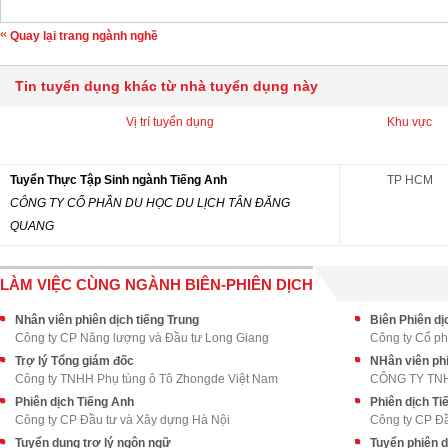
Quay lại trang ngành nghề
Tin tuyển dụng khác từ nhà tuyển dụng này
Vị trí tuyển dụng
Khu vực
Tuyển Thực Tập Sinh ngành Tiếng Anh
TP HCM
CÔNG TY CỔ PHẦN DU HỌC DU LỊCH TÂN ĐĂNG
QUANG
LÀM VIỆC CÙNG NGÀNH BIÊN-PHIÊN DỊCH
Nhân viên phiên dịch tiếng Trung
Biên Phiên dị
Công ty CP Năng lượng và Đầu tư Long Giang
Công ty Cổ p
Trợ lý Tổng giám đốc
NHân viên phi
Công ty TNHH Phụ tùng ô Tô Zhongde Việt Nam
CÔNG TY TN
Phiên dịch Tiếng Anh
Phiên dịch Ti
Công ty CP Đầu tư và Xây dựng Hà Nội
Công ty CP Đầ
Tuyển dụng trợ lý ngôn ngữ
Tuyển phiên d