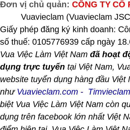
Đơn vị chủ quản:
CÔNG TY CỔ 
Vuavieclam (Vuavieclam JSC) 
Giấy phép đăng ký kinh doanh: Cô
số thuế: 0105776939 cấp ngày 18
Vua Việc Làm Việt Nam
đã hoạt đ
dụng trực tuyến
tại Việt Nam,
Vua
website tuyển dụng hàng đầu Việt
như
Vuavieclam.com
-
Timviecla
biệt
Vua Việc Làm Việt Nam
còn qu
dụng trên facebook lớn nhất Việt Na
điểm hiện tại,
Vua Việc Làm Việt 