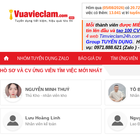
Hôm qua
(05/08/2026)
có
20.7
việc có thêm:
13.041
vị trí
tuyển
Mỗi
thành viên
được MIỄ
tin lên đầu và
tạo 100 CV
4 web
Timvieclam24h.co
Group TUYỂN DỤNG
.
H
vụ: 0971.888.621 (Zalo ) -
NHÓM TUYỂN DỤNG ZALO
BÁO GIÁ DV
TÌM ỨNG VIÊN
HỒ SƠ VÀ CV ỨNG VIÊN TÌM VIỆC MỚI NHẤT
NGUYỄN MINH THUÝ
TÔ 
Thủ Kho - nhân viên kho
Nhân 
Lưu Hoàng Linh
Ngu
Nhân viên kế toán
Lao 