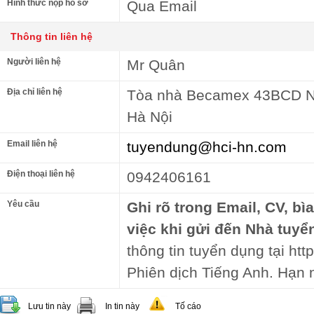
Hình thức nộp hồ sơ
Qua Email
Thông tin liên hệ
Người liên hệ
Mr Quân
Địa chỉ liên hệ
Tòa nhà Becamex 43BCD N
Hà Nội
Email liên hệ
tuyendung@hci-hn.com
Điện thoại liên hệ
0942406161
Yêu cầu
Ghi rõ trong Email, CV, bì
việc khi gửi đến Nhà tuyể
thông tin tuyển dụng tại http
Phiên dịch Tiếng Anh. Hạn 
Lưu tin này
In tin này
Tố cáo