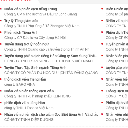
Nhân viên phiên dịch tiếng Trung
Biên Phiên dị
Công ty CP Năng lượng và Đầu tư Long Giang
Công ty Cổ p
Trợ lý Tổng giám đốc
NHân viên phi
Công ty TNHH Phụ tùng ô Tô Zhongde Việt Nam
CÔNG TY TN
Phiên dịch Tiếng Anh
Phiên dịch Ti
Công ty CP Đầu tư và Xây dựng Hà Nội
Công ty CP Đầ
Tuyển dụng trợ lý ngôn ngữ
Tuyển phiên d
Công ty TNHH Quảng cáo và truyền thông Thịnh An Ph
Công ty TNHH 
Tuyển dụng phiên dịch tiếng Hàn Công ty Sam Sung Thái Nguyên
Nhân Viên ph
CÔNG TY TNHH SAMSUNG ELECTRONICS VIỆT NAM THÁI NGU
Công ty TNHH
Tuyển Thực Tập Sinh ngành Tiếng Anh
tuyển gấp phi
CÔNG TY CỔ PHẦN DU HỌC DU LỊCH TÂN ĐĂNG QUANG
CÔNG TY TN
thông dịch viên Tiếng Hàn
Nhân viên biê
công ty BARO VINA
Công ty TNHH
Nhân viên biên thông dịch viên
Thông Dịch Vi
Công ty TNHH xuất nhập khẩu KEIPHONG
CÔNG TY CỔ
phiên dịch viên tiếng Hàn
Phiên dịch vi
công ty TNHH Foseca Việt Nam
Công ty TNHH
Nhân viên phiên dịch cho giám đốc,Biết tiếng Anh Và pháp
Nhân viên phi
CÔNG TY TNHH DIỆP DƯƠNG
Công ty TNHH