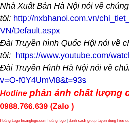
Nhà Xuất Bản Hà Nội nói về chúng
tôi:
http://nxbhanoi.com.vn/chi_tiet
VN/Default.aspx
Đài Truyền hình Quốc Hội nói về 
tôi:
https://www.youtube.com/wa
Đài Truyền Hình Hà Nội nói về chú
v=O-f0Y4UmVi8&t=93s
phản ánh chất lượng d
Hotline
0988.766.639
(Zalo )
Hoàng Logo hoanglogo.com
hoàng logo
|
danh sach group tuyen dung hieu q