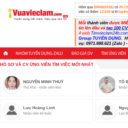
Hôm qua
(09/08/2026)
có
20.7
việc có thêm:
13.040
vị trí
tuyển
Mỗi
thành viên
được MIỄ
tin lên đầu và
tạo 100 CV
4 web
Timvieclam24h.co
Group TUYỂN DỤNG
.
H
vụ: 0971.888.621 (Zalo ) -
NHÓM TUYỂN DỤNG ZALO
BÁO GIÁ DV
TÌM ỨNG VIÊN
HỒ SƠ VÀ CV ỨNG VIÊN TÌM VIỆC MỚI NHẤT
NGUYỄN MINH THUÝ
TÔ 
Thủ Kho - nhân viên kho
Nhân 
Lưu Hoàng Linh
Ngu
Nhân viên kế toán
Lao 