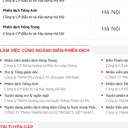
Công ty CP Đầu tư và Xây dựng Hà Nội
Phiên dịch Tiếng Anh
Hà Nội
Công ty CP Đầu tư và Xây dựng Hà Nội
Phiên dịch Tiếng Trung
Hà Nội
Công ty CP Đầu tư và Xây dựng Hà Nội
LÀM VIỆC CÙNG NGÀNH BIÊN-PHIÊN DỊCH
Nhân viên phiên dịch tiếng Trung
Biên Phiên dị
Công ty CP Năng lượng và Đầu tư Long Giang
Công ty Cổ p
Trợ lý Tổng giám đốc
NHân viên phi
Công ty TNHH Phụ tùng ô Tô Zhongde Việt Nam
CÔNG TY TN
Phiên dịch Tiếng Anh
Phiên dịch Ti
Công ty CP Đầu tư và Xây dựng Hà Nội
Công ty CP Đầ
Tuyển dụng trợ lý ngôn ngữ
Tuyển phiên d
Công ty TNHH Quảng cáo và truyền thông Thịnh An Ph
Công ty TNHH 
Tuyển dụng phiên dịch tiếng Hàn Công ty Sam Sung Thái Nguyên
Nhân Viên ph
CÔNG TY TNHH SAMSUNG ELECTRONICS VIỆT NAM THÁI NGU
Công ty TNHH
TIN TUYỂN GẤP