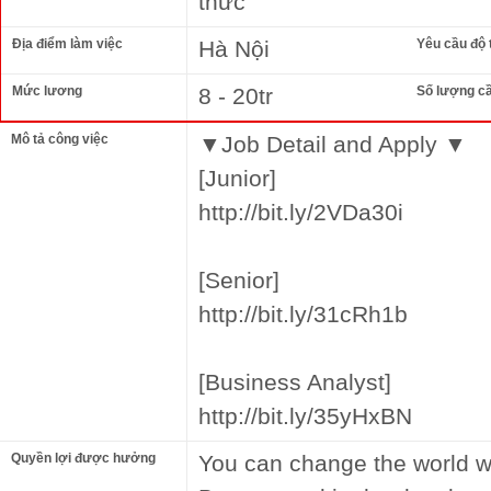
thức
Địa điểm làm việc
Hà Nội
Yêu cầu độ 
Mức lương
8 - 20tr
Số lượng c
Mô tả công việc
▼Job Detail and Apply ▼
[Junior]
http://bit.ly/2VDa30i
[Senior]
http://bit.ly/31cRh1b
[Business Analyst]
http://bit.ly/35yHxBN
Quyền lợi được hưởng
You can change the world wi