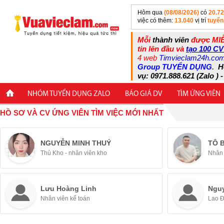
Hôm qua
(08/08/2026)
có
20.7
việc có thêm:
13.040
vị trí
tuyển
Mỗi
thành viên
được MIỄ
tin lên đầu và
tạo 100 CV
4 web
Timvieclam24h.co
Group TUYỂN DỤNG
.
H
vụ: 0971.888.621 (Zalo ) -
NHÓM TUYỂN DỤNG ZALO
BÁO GIÁ DV
TÌM ỨNG VIÊN
HỒ SƠ VÀ CV ỨNG VIÊN TÌM VIỆC MỚI NHẤT
NGUYỄN MINH THUÝ
TÔ 
Thủ Kho - nhân viên kho
Nhân 
Lưu Hoàng Linh
Ngu
Nhân viên kế toán
Lao 