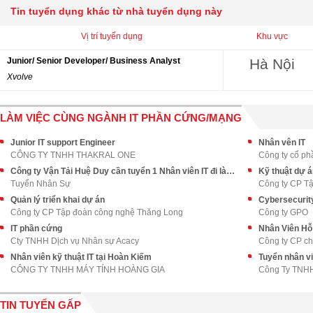
Tin tuyển dụng khác từ nhà tuyển dụng này
Vị trí tuyển dụng
Khu vực
Junior/ Senior Developer/ Business Analyst
Hà Nội
Xvolve
LÀM VIỆC CÙNG NGÀNH IT PHẦN CỨNG/MẠNG
Junior IT support Engineer
Nhân vên IT
CÔNG TY TNHH THAKRAL ONE
Công ty cổ ph
Công ty Vận Tải Huệ Duy cần tuyển 1 Nhân viên IT đi làm ngay
Kỹ thuật dự á
Tuyển Nhân Sự
Công ty CP T
Quản lý triển khai dự án
Cybersecurit
Công ty CP Tập đoàn công nghệ Thăng Long
Công ty GPO
IT phần cứng
Nhân Viên Hỗ
Cty TNHH Dịch vụ Nhân sự Acacy
Công ty CP c
Nhân viên kỹ thuật IT tại Hoàn Kiếm
Tuyển nhân vi
CÔNG TY TNHH MÁY TÍNH HOÀNG GIA
Công Ty TNHH
TIN TUYỂN GẤP