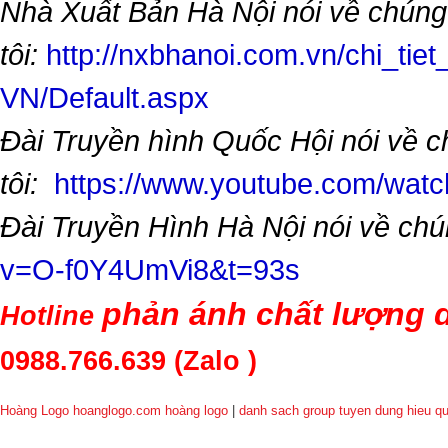
Nhà Xuất Bản Hà Nội nói về chúng
tôi:
http://nxbhanoi.com.vn/chi_tiet
VN/Default.aspx
Đài Truyền hình Quốc Hội nói về 
tôi:
https://www.youtube.com/wa
Đài Truyền Hình Hà Nội nói về chú
v=O-f0Y4UmVi8&t=93s
phản ánh chất lượng d
Hotline
0988.766.639
(Zalo )
Hoàng Logo hoanglogo.com
hoàng logo
|
danh sach group tuyen dung hieu q