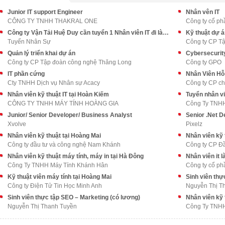
Junior IT support Engineer
Nhân vên IT
CÔNG TY TNHH THAKRAL ONE
Công ty cổ ph
Công ty Vận Tải Huệ Duy cần tuyển 1 Nhân viên IT đi làm ngay
Kỹ thuật dự á
Tuyển Nhân Sự
Công ty CP T
Quản lý triển khai dự án
Cybersecurit
Công ty CP Tập đoàn công nghệ Thăng Long
Công ty GPO
IT phần cứng
Nhân Viên Hỗ
Cty TNHH Dịch vụ Nhân sự Acacy
Công ty CP c
Nhân viên kỹ thuật IT tại Hoàn Kiếm
Tuyển nhân vi
CÔNG TY TNHH MÁY TÍNH HOÀNG GIA
Công Ty TNHH
Junior/ Senior Developer/ Business Analyst
Senior .Net D
Xvolve
Pixelz
Nhân viên kỹ thuật tại Hoàng Mai
Nhân viên kỹ 
Công ty đầu tư và công nghệ Nam Khánh
Công ty CP Đ
Nhân viên kỹ thuật máy tính, máy in tại Hà Đông
Nhân viên it l
Công Ty TNHH Máy Tính Khánh Hân
Công ty cổ ph
Kỹ thuật viên máy tính tại Hoàng Mai
Sinh viên thự
Công ty Điện Tử Tin Học Minh Anh
Nguyễn Thị T
Sinh viên thực tập SEO – Marketing (có lương)
Nhân viên kỹ 
Nguyễn Thị Thanh Tuyền
Công Ty TNHH