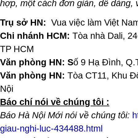
hợp, một cách đơn giản, dễ dàng,
Trụ sở HN:
Vua việc làm Việt Nam
Chi nhánh HCM:
Tòa nhà Dali, 2
TP HCM
Văn phòng HN: S
ố 9 Hạ Đình, Q.
Văn phòng HN:
Tòa CT11, Khu Đô
Nội
​Báo chí nói về chúng tôi :
Báo Hà Nội Mới nói về chúng tôi:
h
giau-nghi-luc-434488.html