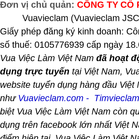
Đơn vị chủ quản:
CÔNG TY CỔ 
Vuavieclam (Vuavieclam JSC) 
Giấy phép đăng ký kinh doanh: Cô
số thuế: 0105776939 cấp ngày 18
Vua Việc Làm Việt Nam
đã hoạt đ
dụng trực tuyến
tại Việt Nam,
Vua
website tuyển dụng hàng đầu Việt
như
Vuavieclam.com
-
Timviecla
biệt
Vua Việc Làm Việt Nam
còn qu
dụng trên facebook lớn nhất Việt Na
điểm hiện tại,
Vua Việc Làm Việt 