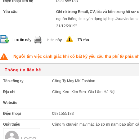
Điện thoại liên hệ
0981555183
Yêu cầu
Ghi rõ trong Email, CV, bìa và bên trong hồ sơ 
nguồn thông tin tuyển dụng tại http://vuavieclam.
31/12/2019"
Lưu tin này
In tin này
Tố cáo
Người tìm việc cảnh giác khi có bất kỳ yêu cầu thu phí từ phía 
Thông tin liên hệ
Tên công ty
Công Ty May MK Fashion
Địa chỉ
Cống Keo- Kim Sơn- Gia Lâm-Hà Nội
Website
Điện thoại
0981555183
Giới thiệu
Công ty chuyên may mặc áo sơ mi nam bao gồm cả 