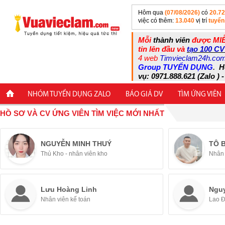
Hôm qua
(07/08/2026)
có
20.7
việc có thêm:
13.040
vị trí
tuyển
Mỗi
thành viên
được MIỄ
tin lên đầu và
tạo 100 CV
4 web
Timvieclam24h.co
Group TUYỂN DỤNG
.
H
vụ: 0971.888.621 (Zalo ) -
NHÓM TUYỂN DỤNG ZALO
BÁO GIÁ DV
TÌM ỨNG VIÊN
HỒ SƠ VÀ CV ỨNG VIÊN TÌM VIỆC MỚI NHẤT
NGUYỄN MINH THUÝ
TÔ 
Thủ Kho - nhân viên kho
Nhân 
Lưu Hoàng Linh
Ngu
Nhân viên kế toán
Lao 