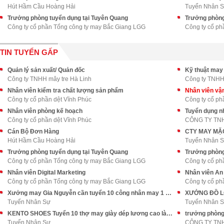
Hút Hầm Cầu Hoàng Hải
Tuyển Nhân 
Trưởng phòng tuyển dụng tại Tuyên Quang
Trưởng phòng
Công ty cổ phần Tổng công ty may Bắc Giang LGG
Công ty cổ p
TIN TUYỂN GẤP
Quản lý sản xuất/ Quản đốc
Kỹ thuật may
Công ty TNHH mây tre Hà Linh
Công ty TNHH 
Nhân viên kiểm tra chất lượng sản phẩm
Nhân viên vậ
Công ty cổ phần dệt Vĩnh Phúc
Công ty cổ ph
Nhân viên phòng kế hoạch
Tuyển dụng n
Công ty cổ phần dệt Vĩnh Phúc
Cán Bộ Đơn Hàng
Hút Hầm Cầu Hoàng Hải
Tuyển Nhân 
Trưởng phòng tuyển dụng tại Tuyên Quang
Trưởng phòng
Công ty cổ phần Tổng công ty may Bắc Giang LGG
Công ty cổ p
Nhân viên Digital Marketing
Nhân viên An
Công ty cổ phần Tổng công ty may Bắc Giang LGG
Công ty cổ p
Xưởng may Gia Nguyễn cần tuyển 10 công nhân may 1 kim và vắt sổ
Tuyển Nhân Sự
Tuyển Nhân 
KENTO SHOES Tuyển 10 thợ may giày dép lương cao làm tại Bình Tân
trưởng phòng
Tuyển Nhân Sự
CÔNG TY TN