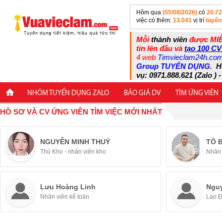
Hôm qua
(05/08/2026)
có
20.7
việc có thêm:
13.041
vị trí
tuyển
Mỗi
thành viên
được MIỄ
tin lên đầu và
tạo 100 CV
4 web
Timvieclam24h.co
Group TUYỂN DỤNG
.
H
vụ: 0971.888.621 (Zalo ) -
NHÓM TUYỂN DỤNG ZALO
BÁO GIÁ DV
TÌM ỨNG VIÊN
HỒ SƠ VÀ CV ỨNG VIÊN TÌM VIỆC MỚI NHẤT
NGUYỄN MINH THUÝ
TÔ 
Thủ Kho - nhân viên kho
Nhân 
Lưu Hoàng Linh
Ngu
Nhân viên kế toán
Lao 