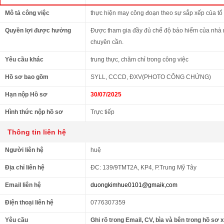
Mô tả công việc
thực hiện may công đoạn theo sự sắp xếp của tổ
Quyền lợi được hưởng
Được tham gia đầy đủ chế độ bảo hiểm của nhà 
chuyên cần.
Yêu cầu khác
trung thực, chăm chỉ trong công việc
Hồ sơ bao gồm
SYLL, CCCD, ĐXV(PHOTO CÔNG CHỨNG)
Hạn nộp Hồ sơ
30/07/2025
Hình thức nộp hồ sơ
Trực tiếp
Thông tin liên hệ
Người liên hệ
huệ
Địa chỉ liên hệ
ĐC: 139/9TMT2A, KP4, P.Trung Mỹ Tây
Email liên hệ
duongkimhue0101@gmaik,com
Điện thoại liên hệ
0776307359
Yêu cầu
Ghi rõ trong Email, CV, bìa và bên trong hồ sơ 