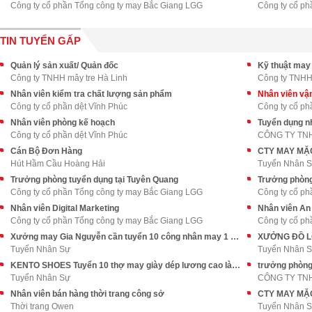
Công ty cổ phần Tổng công ty may Bắc Giang LGG
Công ty cổ p
TIN TUYỂN GẤP
Quản lý sản xuất/ Quản đốc
Kỹ thuật may
Công ty TNHH mây tre Hà Linh
Công ty TNHH 
Nhân viên kiểm tra chất lượng sản phẩm
Nhân viên vậ
Công ty cổ phần dệt Vĩnh Phúc
Công ty cổ ph
Nhân viên phòng kế hoạch
Tuyển dụng n
Công ty cổ phần dệt Vĩnh Phúc
Cán Bộ Đơn Hàng
Hút Hầm Cầu Hoàng Hải
Tuyển Nhân 
Trưởng phòng tuyển dụng tại Tuyên Quang
Trưởng phòng
Công ty cổ phần Tổng công ty may Bắc Giang LGG
Công ty cổ p
Nhân viên Digital Marketing
Nhân viên An
Công ty cổ phần Tổng công ty may Bắc Giang LGG
Công ty cổ p
Xưởng may Gia Nguyễn cần tuyển 10 công nhân may 1 kim và vắt sổ
Tuyển Nhân Sự
Tuyển Nhân 
KENTO SHOES Tuyển 10 thợ may giày dép lương cao làm tại Bình Tân
trưởng phòng
Tuyển Nhân Sự
CÔNG TY TN
Nhân viên bán hàng thời trang công sở
Thời trang Owen
Tuyển Nhân 