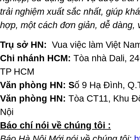
trải nghiệm xuất sắc nhất, giúp k
hợp, một cách đơn giản, dễ dàng,
Trụ sở HN:
Vua việc làm Việt Nam
Chi nhánh HCM:
Tòa nhà Dali, 2
TP HCM
Văn phòng HN: S
ố 9 Hạ Đình, Q.
Văn phòng HN:
Tòa CT11, Khu Đô
Nội
​Báo chí nói về chúng tôi :
Báo Hà Nội Mới nói về chúng tôi:
h