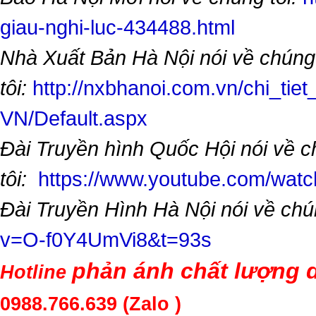
giau-nghi-luc-434488.html
Nhà Xuất Bản Hà Nội nói về chúng
tôi:
http://nxbhanoi.com.vn/chi_tiet
VN/Default.aspx
Đài Truyền hình Quốc Hội nói về 
tôi:
https://www.youtube.com/wa
Đài Truyền Hình Hà Nội nói về chú
v=O-f0Y4UmVi8&t=93s
phản ánh chất lượng d
Hotline
0988.766.639
(Zalo )