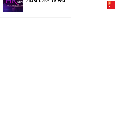
CỦA VUA VIỆC LÀM .COM
1