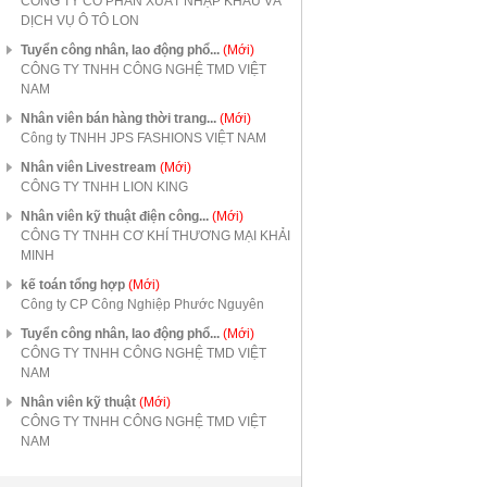
CÔNG TY CỔ PHẦN XUẤT NHẬP KHẨU VÀ
DỊCH VỤ Ô TÔ LON
Tuyển công nhân, lao động phổ...
(Mới)
CÔNG TY TNHH CÔNG NGHỆ TMD VIỆT
NAM
Nhân viên bán hàng thời trang...
(Mới)
Công ty TNHH JPS FASHIONS VIỆT NAM
Nhân viên Livestream
(Mới)
CÔNG TY TNHH LION KING
Nhân viên kỹ thuật điện công...
(Mới)
CÔNG TY TNHH CƠ KHÍ THƯƠNG MẠI KHẢI
MINH
kế toán tổng hợp
(Mới)
Công ty CP Công Nghiệp Phước Nguyên
Tuyển công nhân, lao động phổ...
(Mới)
CÔNG TY TNHH CÔNG NGHỆ TMD VIỆT
NAM
Nhân viên kỹ thuật
(Mới)
CÔNG TY TNHH CÔNG NGHỆ TMD VIỆT
NAM