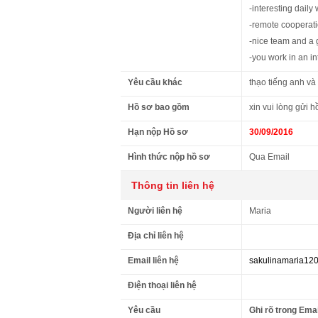
-interesting daily 
-remote cooperat
-nice team and a 
-you work in an i
Yêu cầu khác
thạo tiếng anh và 
Hồ sơ bao gồm
xin vui lòng gửi h
Hạn nộp Hồ sơ
30/09/2016
Hình thức nộp hồ sơ
Qua Email
Thông tin liên hệ
Người liên hệ
Maria
Địa chỉ liên hệ
Email liên hệ
sakulinamaria12
Điện thoại liên hệ
Yêu cầu
Ghi rõ trong Emai