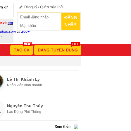
n xin
Đăng ký
/
Quên mật khẩu
ĐĂNG
ầu và
tạo
NHẬP
mbao.com
và
200+
 -
TẠO CV
ĐĂNG TUYỂN DỤNG
Lê Thị Khánh Ly
Nhân viên kinh doanh
Nguyễn Thu Thủy
Lao Động Phổ Thông
Xem thêm