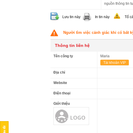
nguồn thông tin tu
Lưu tin này
In tin này
Tố c
Người tìm việc cảnh giác khi có bất k
Thông tin liên hệ
Tên công ty
Maria
Tài khoản VIP
Địa chỉ
Website
Điện thoại
Giới thiệu