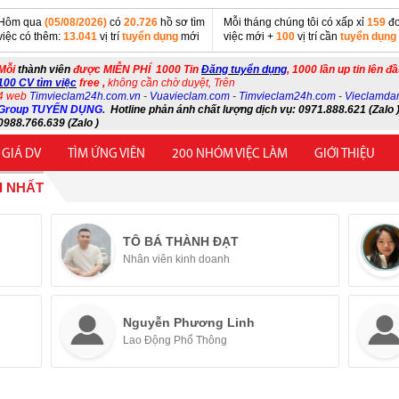
Hôm qua
(05/08/2026)
có
20.726
hồ sơ tìm
Mỗi tháng chúng tôi có xấp xỉ
159
đơ
việc có thêm:
13.041
vị trí
tuyển dụng
mới
việc mới +
100
vị trí cần
tuyển dụng
Mỗi
thành viên
được MIỄN PHÍ 1000 Tin
Đăng tuyển dụng
, 1000 lần up tin lên đ
100 CV tìm việc
free ,
không cần chờ duyệt, Trên
4 web
Timvieclam24h.com.vn
-
Vuavieclam.com
-
Timvieclam24h.com
-
Vieclamda
Group TUYỂN DỤNG
.
Hotline phản ánh chất lượng dịch vụ: 0971.888.621 (Zalo )
0988.766.639 (Zalo )
 GIÁ DV
TÌM ỨNG VIÊN
200 NHÓM VIỆC LÀM
GIỚI THIỆU
I NHẤT
TÔ BÁ THÀNH ĐẠT
Nhân viên kinh doanh
Nguyễn Phương Linh
Lao Động Phổ Thông