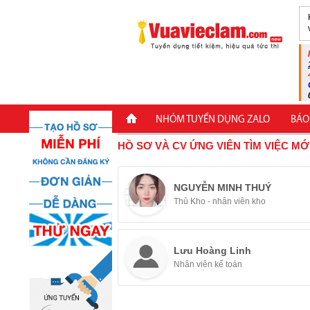
NHÓM TUYỂN DỤNG ZALO
BÁO
HỒ SƠ VÀ CV ỨNG VIÊN TÌM VIỆC MỚ
NGUYỄN MINH THUÝ
Thủ Kho - nhân viên kho
Lưu Hoàng Linh
Nhân viên kế toán