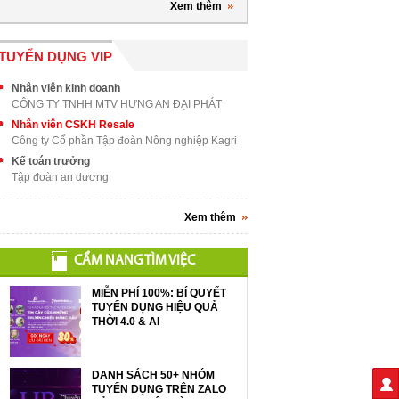
Xem thêm
TUYỂN DỤNG VIP
Nhân viên kinh doanh
CÔNG TY TNHH MTV HƯNG AN ĐẠI PHÁT
Nhân viên CSKH Resale
Công ty Cổ phần Tập đoàn Nông nghiệp Kagri
Kế toán trưởng
Tập đoàn an dương
Xem thêm
CẨM NANG TÌM VIỆC
MIỄN PHÍ 100%: BÍ QUYẾT
TUYỂN DỤNG HIỆU QUẢ
THỜI 4.0 & AI
DANH SÁCH 50+ NHÓM
TUYỂN DỤNG TRÊN ZALO