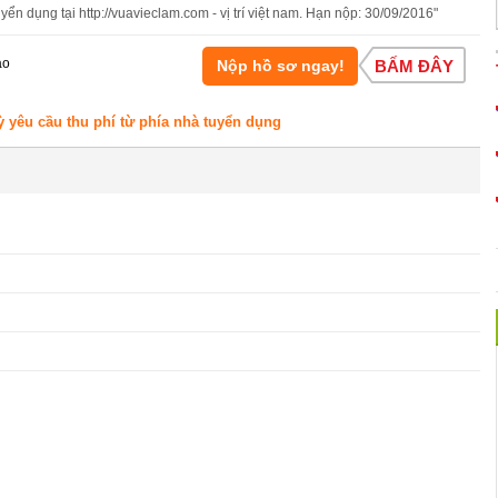
yển dụng tại http://vuavieclam.com - vị trí việt nam. Hạn nộp: 30/09/2016"
áo
Nộp hồ sơ ngay!
BẤM ĐÂY
ỳ yêu cầu thu phí từ phía nhà tuyển dụng