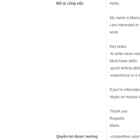
Mô tả công việc
Hello,
My name is Maria 
I am interested in
work.
Key tasks:
-to write news rel
Must-have skills:
-good writing abil
-experience in a 
If you’re interes
skype as mariya.
Thank you
Regards
Maria
Quyền lợi được hưởng
-competitive salar