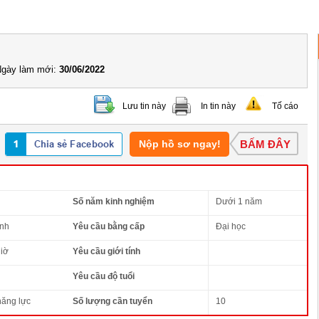
gày làm mới:
30/06/2022
Lưu tin này
In tin này
Tố cáo
Nộp hồ sơ ngay!
BẤM ĐÂY
Số năm kinh nghiệm
Dưới 1 năm
ình
Yêu cầu bằng cấp
Đại học
iờ
Yêu cầu giới tính
Yêu cầu độ tuổi
năng lực
Số lượng cần tuyển
10