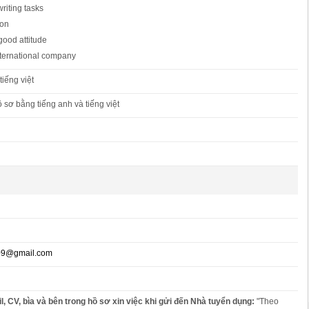
writing tasks
ion
good attitude
nternational company
tiếng việt
ồ sơ bằng tiếng anh và tiếng việt
09@gmail.com
l, CV, bìa và bên trong hồ sơ xin việc khi gửi đến Nhà tuyển dụng:
"Theo