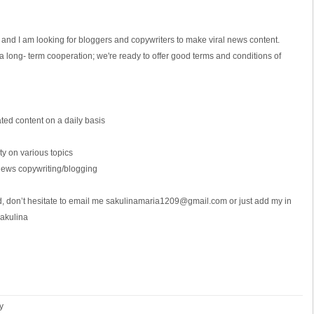
and I am looking for bloggers and copywriters to make viral news content.
 a long- term cooperation; we're ready to offer good terms and conditions of
ated content on a daily basis
ity on various topics
news copywriting/blogging
ted, don’t hesitate to email me sakulinamaria1209@gmail.com or just add mу in
sakulina
y