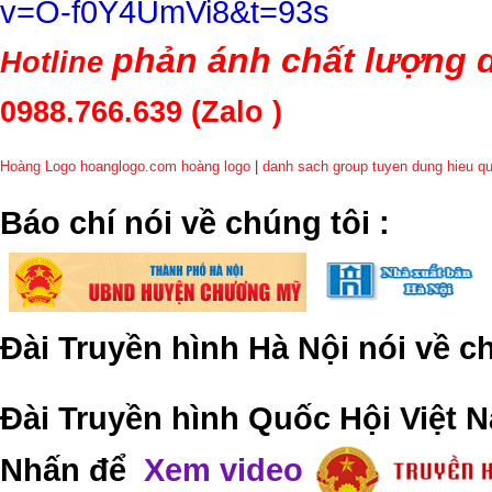
v=O-f0Y4UmVi8&t=93s
phản ánh chất lượng d
Hotline
0988.766.639
(Zalo )
Hoàng Logo hoanglogo.com
hoàng logo
|
danh sach group tuyen dung hieu q
​Báo chí nói về chúng tôi
:
Đài Truyền hình Hà Nội nói về 
Đài Truyền hình Quốc Hội Việt N
Nhấn để
Xem video