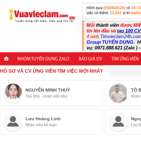
Hôm qua
(05/08/2026)
có
20.7
việc có thêm:
13.041
vị trí
tuyển
Mỗi
thành viên
được MIỄ
tin lên đầu và
tạo 100 CV
4 web
Timvieclam24h.co
Group TUYỂN DỤNG
.
H
vụ: 0971.888.621 (Zalo ) -
NHÓM TUYỂN DỤNG ZALO
BÁO GIÁ DV
TÌM ỨNG VIÊN
HỒ SƠ VÀ CV ỨNG VIÊN TÌM VIỆC MỚI NHẤT
NGUYỄN MINH THUÝ
TÔ 
Thủ Kho - nhân viên kho
Nhân 
Lưu Hoàng Linh
Ngu
Nhân viên kế toán
Lao 