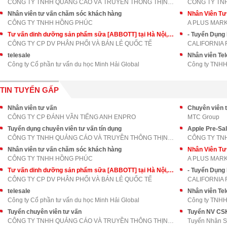
CÔNG TY TNHH QUẢNG CÁO VÀ TRUYỀN THÔNG THỊNH AN PH
CÔNG TY TN
Nhân viên tư vấn chăm sóc khách hàng
Nhân Viên T
CÔNG TY TNHH HỒNG PHÚC
A PLUS MAR
Tư vấn dinh dưỡng sản phẩm sữa [ABBOTT] tại Hà Nội, Hồ Chí Minh
- Tuyển Dụng
CÔNG TY CP DV PHÂN PHỐI VÀ BÁN LẺ QUỐC TẾ
CALIFORNIA 
telesale
Nhân viên Tel
Công ty Cổ phần tư vấn du học Minh Hải Global
Công ty TNHH
TIN TUYỂN GẤP
Nhân viên tư vấn
Chuyên viên t
CÔNG TY CP ĐÁNH VẦN TIẾNG ANH ENPRO
MTC Group
Tuyển dụng chuyên viên tư vấn tín dụng
Apple Pre-Sa
CÔNG TY TNHH QUẢNG CÁO VÀ TRUYỀN THÔNG THỊNH AN PH
CÔNG TY TN
Nhân viên tư vấn chăm sóc khách hàng
Nhân Viên T
CÔNG TY TNHH HỒNG PHÚC
A PLUS MAR
Tư vấn dinh dưỡng sản phẩm sữa [ABBOTT] tại Hà Nội, Hồ Chí Minh
- Tuyển Dụng
CÔNG TY CP DV PHÂN PHỐI VÀ BÁN LẺ QUỐC TẾ
CALIFORNIA 
telesale
Nhân viên Tel
Công ty Cổ phần tư vấn du học Minh Hải Global
Công ty TNHH
Tuyển chuyên viên tư vấn
CÔNG TY TNHH QUẢNG CÁO VÀ TRUYỀN THÔNG THỊNH AN PH
Tuyển Nhân 