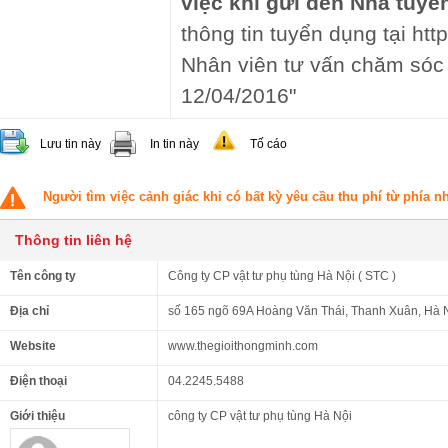
việc khi gửi đến Nhà tuyể
thông tin tuyển dụng tại http
Nhân viên tư vấn chăm sóc
12/04/2016"
Lưu tin này
In tin này
Tố cáo
Người tìm việc cảnh giác khi có bất kỳ yêu cầu thu phí từ phía 
Thông tin liên hệ
Tên công ty
Công ty CP vật tư phụ tùng Hà Nội ( STC )
Địa chỉ
số 165 ngõ 69A Hoàng Văn Thái, Thanh Xuân, Hà N
Website
www.thegioithongminh.com
Điện thoại
04.2245.5488
Giới thiệu
công ty CP vật tư phụ tùng Hà Nội