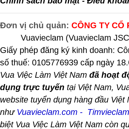
Chính sách bảo mật
Điều khoả
-
Đơn vị chủ quản:
CÔNG TY CỔ 
Vuavieclam (Vuavieclam JSC) 
Giấy phép đăng ký kinh doanh: Cô
số thuế: 0105776939 cấp ngày 18
Vua Việc Làm Việt Nam
đã hoạt đ
dụng trực tuyến
tại Việt Nam,
Vua
website tuyển dụng hàng đầu Việt
như
Vuavieclam.com
-
Timviecla
biệt
Vua Việc Làm Việt Nam
còn qu