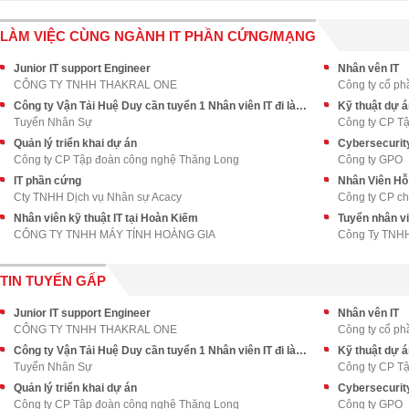
LÀM VIỆC CÙNG NGÀNH IT PHẦN CỨNG/MẠNG
Junior IT support Engineer
Nhân vên IT
CÔNG TY TNHH THAKRAL ONE
Công ty cổ ph
Công ty Vận Tải Huệ Duy cần tuyển 1 Nhân viên IT đi làm ngay
Kỹ thuật dự á
Tuyển Nhân Sự
Công ty CP T
Quản lý triển khai dự án
Cybersecurit
Công ty CP Tập đoàn công nghệ Thăng Long
Công ty GPO
IT phần cứng
Nhân Viên Hỗ
Cty TNHH Dịch vụ Nhân sự Acacy
Công ty CP c
Nhân viên kỹ thuật IT tại Hoàn Kiếm
Tuyển nhân vi
CÔNG TY TNHH MÁY TÍNH HOÀNG GIA
Công Ty TNHH
TIN TUYỂN GẤP
Junior IT support Engineer
Nhân vên IT
CÔNG TY TNHH THAKRAL ONE
Công ty cổ ph
Công ty Vận Tải Huệ Duy cần tuyển 1 Nhân viên IT đi làm ngay
Kỹ thuật dự á
Tuyển Nhân Sự
Công ty CP T
Quản lý triển khai dự án
Cybersecurit
Công ty CP Tập đoàn công nghệ Thăng Long
Công ty GPO