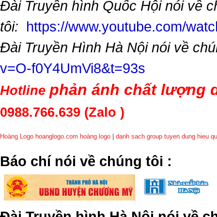
Đài Truyền hình Quốc Hội nói về 
tôi:
https://www.youtube.com/wa
Đài Truyền Hình Hà Nội nói về chú
v=O-f0Y4UmVi8&t=93s
phản ánh chất lượng d
Hotline
0988.766.639
(Zalo )
Hoàng Logo hoanglogo.com
hoàng logo
|
danh sach group tuyen dung hieu q
​Báo chí nói về chúng tôi
:
Đài Truyền hình Hà Nội nói về 