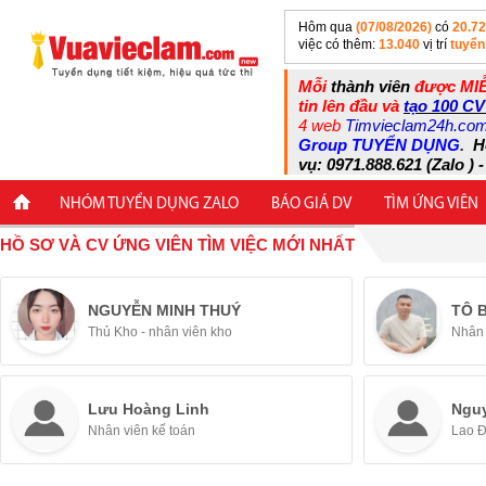
Hôm qua
(07/08/2026)
có
20.7
việc có thêm:
13.040
vị trí
tuyển
Mỗi
thành viên
được MIỄ
tin lên đầu và
tạo 100 CV
4 web
Timvieclam24h.co
Group TUYỂN DỤNG
.
H
vụ: 0971.888.621 (Zalo ) -
NHÓM TUYỂN DỤNG ZALO
BÁO GIÁ DV
TÌM ỨNG VIÊN
HỒ SƠ VÀ CV ỨNG VIÊN TÌM VIỆC MỚI NHẤT
NGUYỄN MINH THUÝ
TÔ 
Thủ Kho - nhân viên kho
Nhân 
Lưu Hoàng Linh
Ngu
Nhân viên kế toán
Lao 