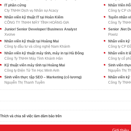
IT phần cứng
Nhân Viên Hỗ
Cty TNHH Dịch vụ Nhân sự Acacy
Công ty CP c
Nhân viên kỹ thuật IT tại Hoàn Kiếm
Tuyển nhân vi
CÔNG TY TNHH MÁY TÍNH HOÀNG GIA
Công Ty TNHH
Junior/ Senior Developer/ Business Analyst
Senior .Net D
Xvolve
Pixelz
Nhân viên kỹ thuật tại Hoàng Mai
Nhân viên kỹ 
Công ty đầu tư và công nghệ Nam Khánh
Công ty CP Đ
Nhân viên kỹ thuật máy tính, máy in tại Hà Đông
Nhân viên it l
Công Ty TNHH Máy Tính Khánh Hân
Công ty cổ ph
Kỹ thuật viên máy tính tại Hoàng Mai
Sinh viên thự
Công ty Điện Tử Tin Học Minh Anh
Nguyễn Thị T
Sinh viên thực tập SEO – Marketing (có lương)
Nhân viên kỹ 
Nguyễn Thị Thanh Tuyền
Công Ty TNHH
Thích và chia sẽ việc làm đảm bảo trên
Giới thiệu