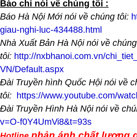
​Báo chí nói về chúng tôi :
Báo Hà Nội Mới nói về chúng tôi:
h
giau-nghi-luc-434488.html
Nhà Xuất Bản Hà Nội nói về chúng
tôi:
http://nxbhanoi.com.vn/chi_tiet
VN/Default.aspx
Đài Truyền hình Quốc Hội nói về 
tôi:
https://www.youtube.com/wa
Đài Truyền Hình Hà Nội nói về chú
v=O-f0Y4UmVi8&t=93s
phản ánh chất lượng d
Hotline