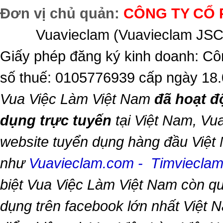
Đơn vị chủ quản:
CÔNG TY CỔ 
Vuavieclam (Vuavieclam JSC) 
Giấy phép đăng ký kinh doanh: Cô
số thuế: 0105776939 cấp ngày 18
Vua Việc Làm Việt Nam
đã hoạt đ
dụng trực tuyến
tại Việt Nam,
Vua
website tuyển dụng hàng đầu Việt
như
Vuavieclam.com
-
Timviecla
biệt
Vua Việc Làm Việt Nam
còn qu
dụng trên facebook lớn nhất Việt Na