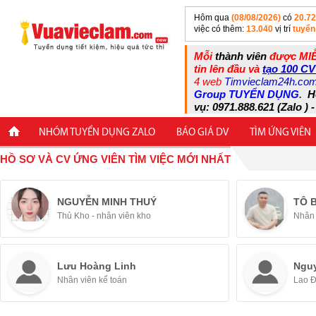
Hôm qua
(08/08/2026)
có
20.7
việc có thêm:
13.040
vị trí
tuyển
Mỗi
thành viên
được MIỄ
tin lên đầu và
tạo 100 CV
4 web
Timvieclam24h.co
Group TUYỂN DỤNG
.
H
vụ: 0971.888.621 (Zalo ) -
NHÓM TUYỂN DỤNG ZALO
BÁO GIÁ DV
TÌM ỨNG VIÊN
HỒ SƠ VÀ CV ỨNG VIÊN TÌM VIỆC MỚI NHẤT
NGUYỄN MINH THUÝ
TÔ 
Thủ Kho - nhân viên kho
Nhân 
Lưu Hoàng Linh
Ngu
Nhân viên kế toán
Lao 