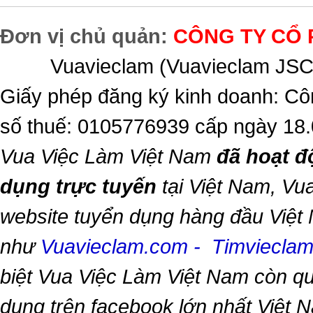
Đơn vị chủ quản:
CÔNG TY CỔ 
Vuavieclam (Vuavieclam JSC) 
Giấy phép đăng ký kinh doanh: Cô
số thuế: 0105776939 cấp ngày 18
Vua Việc Làm Việt Nam
đã hoạt đ
dụng trực tuyến
tại Việt Nam,
Vua
website tuyển dụng hàng đầu Việt
như
Vuavieclam.com
-
Timviecla
biệt
Vua Việc Làm Việt Nam
còn qu
dụng trên facebook lớn nhất Việt Na