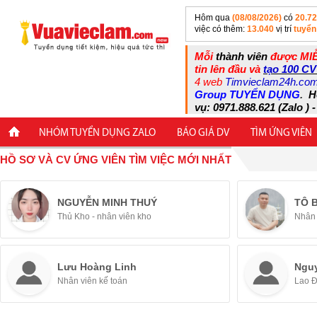
Hôm qua
(08/08/2026)
có
20.7
việc có thêm:
13.040
vị trí
tuyển
Mỗi
thành viên
được MIỄ
tin lên đầu và
tạo 100 CV
4 web
Timvieclam24h.co
Group TUYỂN DỤNG
.
H
vụ: 0971.888.621 (Zalo ) -
NHÓM TUYỂN DỤNG ZALO
BÁO GIÁ DV
TÌM ỨNG VIÊN
HỒ SƠ VÀ CV ỨNG VIÊN TÌM VIỆC MỚI NHẤT
NGUYỄN MINH THUÝ
TÔ 
Thủ Kho - nhân viên kho
Nhân 
Lưu Hoàng Linh
Ngu
Nhân viên kế toán
Lao 