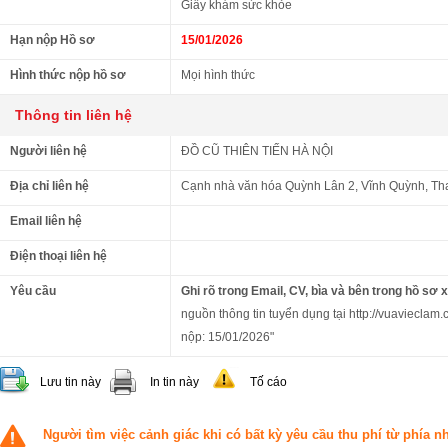
Giấy khám sức khỏe
Hạn nộp Hồ sơ
15/01/2026
Hình thức nộp hồ sơ
Mọi hình thức
Thông tin liên hệ
Người liên hệ
ĐỒ CŨ THIÊN TIẾN HÀ NỘI
Địa chỉ liên hệ
Cạnh nhà văn hóa Quỳnh Lân 2, Vĩnh Quỳnh, Tha
Email liên hệ
Điện thoại liên hệ
Yêu cầu
Ghi rõ trong Email, CV, bìa và bên trong hồ sơ 
nguồn thông tin tuyển dụng tại http://vuavieclam.
nộp: 15/01/2026"
Lưu tin này
In tin này
Tố cáo
Người tìm việc cảnh giác khi có bất kỳ yêu cầu thu phí từ phía 