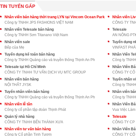
TIN TUYỂN GẤP
Nhân viên bán hàng thời trang LYN tại Vincom Ocean Park
Nhân viên Li
Công ty TNHH JPS FASHIONS VIỆT NAM
CÔNG TY TNH
Nhân viên Telesale bán hàng
Telesale
Công ty TNHH Sơn Titanano Việt Nam
AN NÔNG PT
Nhân viên sale
Tuyển dụng nh
Bếp của Mẹ
VINFAST PHÁ
Tuyển dụng kế toán bán hàng
Nhân Viên Tel
Công ty TNHH Quảng cáo và truyền thông Thịnh An Ph
Công ty TNHH
Telesale tại Hồ Chí Minh
Nhân Viên Bá
CÔNG TY TNHH TƯ VẤN DỊCH VỤ MTC GROUP
CÔNG TY CỔ
Nhân viên bán hàng
Tuyển nhân vi
NỘI THẤT JYSK
Công ty TNHH 
Tuyển nhân viên bán hàng
Nhân viên bá
Công ty TNHH Quảng cáo và truyền thông Thịnh An Ph
Công ty TNHH
Nhân viên lễ tân
Nhân Viên Bá
Công ty cổ phần tập đoàn Thịnh Phát
Vua Việc Làm
Quản lý nhà hàng
Telesale
CÔNG TY TNHH BẾN THÀNH XƯA
CÔNG TY CP 
Nhân viên tư vấn bán hàng
Nhân Viên Bá
Công ty Cổ phần Tinh Tươm