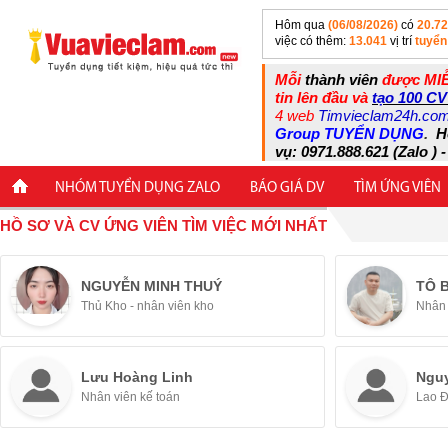
Hôm qua
(06/08/2026)
có
20.7
việc có thêm:
13.041
vị trí
tuyển
Mỗi
thành viên
được MIỄ
tin lên đầu và
tạo 100 CV
4 web
Timvieclam24h.co
Group TUYỂN DỤNG
.
H
vụ: 0971.888.621 (Zalo ) -
NHÓM TUYỂN DỤNG ZALO
BÁO GIÁ DV
TÌM ỨNG VIÊN
HỒ SƠ VÀ CV ỨNG VIÊN TÌM VIỆC MỚI NHẤT
NGUYỄN MINH THUÝ
TÔ 
Thủ Kho - nhân viên kho
Nhân 
Lưu Hoàng Linh
Ngu
Nhân viên kế toán
Lao 