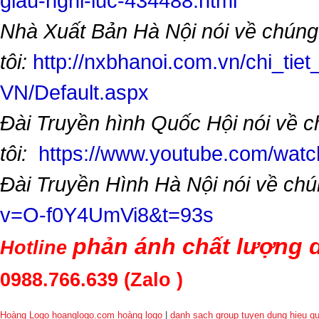
giau-nghi-luc-434488.html
Nhà Xuất Bản Hà Nội nói về chúng
tôi:
http://nxbhanoi.com.vn/chi_tiet
VN/Default.aspx
Đài Truyền hình Quốc Hội nói về 
tôi:
https://www.youtube.com/wa
Đài Truyền Hình Hà Nội nói về chú
v=O-f0Y4UmVi8&t=93s
phản ánh chất lượng d
Hotline
0988.766.639
(Zalo )
Hoàng Logo hoanglogo.com
hoàng logo
|
danh sach group tuyen dung hieu q