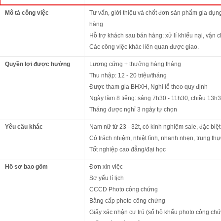
Mô tả công việc
Tư vấn, giới thiệu và chốt đơn sản phẩm gia dụn
hàng
Hỗ trợ khách sau bán hàng: xử lí khiếu nại, vận c
Các công việc khác liên quan được giao.
Quyền lợi được hưởng
Lương cứng + thưởng hàng tháng
Thu nhập: 12 - 20 triệu/tháng
Được tham gia BHXH, Nghỉ lễ theo quy định
Ngày làm 8 tiếng: sáng 7h30 - 11h30, chiều 13h
Tháng được nghỉ 3 ngày tự chọn
Yêu cầu khác
Nam nữ từ 23 - 32t, có kinh nghiệm sale, đặc biệt l
Có trách nhiệm, nhiệt tình, nhanh nhẹn, trung thự
Tốt nghiệp cao đẳng/đại học
Hồ sơ bao gồm
Đơn xin việc
Sơ yếu lí lịch
CCCD Photo công chứng
Bằng cấp photo công chứng
Giấy xác nhận cư trú (sổ hộ khẩu photo công ch