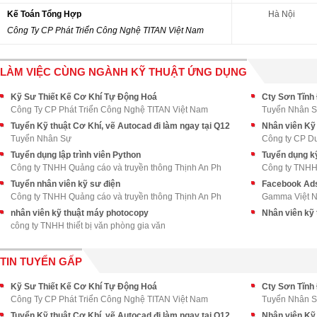
Kế Toán Tổng Hợp
Hà Nội
Công Ty CP Phát Triển Công Nghệ TITAN Việt Nam
LÀM VIỆC CÙNG NGÀNH KỸ THUẬT ỨNG DỤNG
Kỹ Sư Thiết Kế Cơ Khí Tự Động Hoá
Công Ty CP Phát Triển Công Nghệ TITAN Việt Nam
Tuyển Nhân 
Tuyển Kỹ thuật Cơ Khí, vẽ Autocad đi làm ngay tại Q12
Nhân viên Kỹ 
Tuyển Nhân Sự
Công ty CP D
Tuyển dụng lập trình viên Python
Tuyển dụng kỹ 
Công ty TNHH Quảng cáo và truyền thông Thịnh An Ph
Công ty TNHH 
Tuyển nhân viên kỹ sư điện
Facebook Ad
Công ty TNHH Quảng cáo và truyền thông Thịnh An Ph
Gamma Việt 
nhân viên kỹ thuật máy photocopy
Nhân viên kỹ
công ty TNHH thiết bị văn phòng gia văn
TIN TUYỂN GẤP
Kỹ Sư Thiết Kế Cơ Khí Tự Động Hoá
Công Ty CP Phát Triển Công Nghệ TITAN Việt Nam
Tuyển Nhân 
Tuyển Kỹ thuật Cơ Khí, vẽ Autocad đi làm ngay tại Q12
Nhân viên Kỹ 