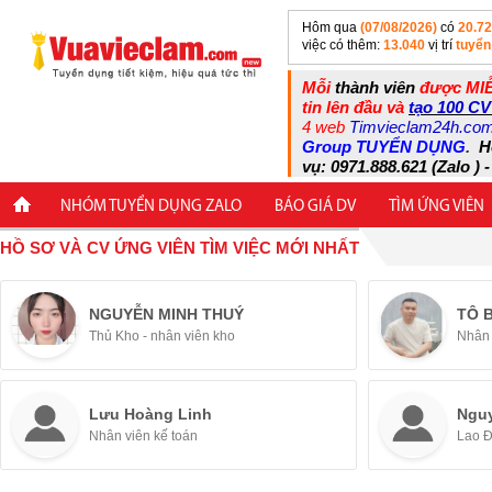
Hôm qua
(07/08/2026)
có
20.7
việc có thêm:
13.040
vị trí
tuyển
Mỗi
thành viên
được MIỄ
tin lên đầu và
tạo 100 CV
4 web
Timvieclam24h.co
Group TUYỂN DỤNG
.
H
vụ: 0971.888.621 (Zalo ) -
NHÓM TUYỂN DỤNG ZALO
BÁO GIÁ DV
TÌM ỨNG VIÊN
HỒ SƠ VÀ CV ỨNG VIÊN TÌM VIỆC MỚI NHẤT
NGUYỄN MINH THUÝ
TÔ 
Thủ Kho - nhân viên kho
Nhân 
Lưu Hoàng Linh
Ngu
Nhân viên kế toán
Lao 