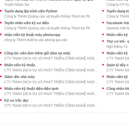
Tuyển Nhân Sự
Công ty CP D
Tuyển dụng lập trình viên Python
Tuyển dụng kỹ 
Công ty TNHH Quảng cáo và truyền thông Thịnh An Ph
Công ty TNHH 
Tuyển nhân viên kỹ sư điện
Facebook Ad
Công ty TNHH Quảng cáo và truyền thông Thịnh An Ph
Gamma Việt 
nhân viên kỹ thuật máy photocopy
Nhân viên kỹ
công ty TNHH thiết bị văn phòng gia văn
Thợ cơ khí - 
Ngô Đăng Tú
Cộng tác viên làm thêm giờ (làm tại nhà)
Nhân viên kỹ 
CTY TNHH DỊCH VỤ VÀ PHÁT TRIỂN CÔNG NGHỆ HOÀNG PHÁ
Nhân viên kỹ thuật.
Quản lý dây 
CTY TNHH DỊCH VỤ VÀ PHÁT TRIỂN CÔNG NGHỆ HOÀNG PHÁ
Giám đốc nhà máy
Nhân viên kỹ 
CTY TNHH DỊCH VỤ VÀ PHÁT TRIỂN CÔNG NGHỆ HOÀNG PHÁ
Nhân viên kỹ thuật điện-điện lạnh
CTY TNHH DỊCH VỤ VÀ PHÁT TRIỂN CÔNG NGHỆ HOÀNG PHÁ
Kỹ sư trắc đạc
CTY TNHH DỊCH VỤ VÀ PHÁT TRIỂN CÔNG NGHỆ HOÀNG PHÁ