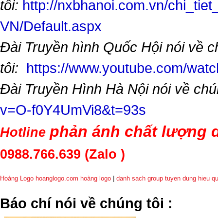
tôi:
http://nxbhanoi.com.vn/chi_tiet
VN/Default.aspx
Đài Truyền hình Quốc Hội nói về 
tôi:
https://www.youtube.com/wa
Đài Truyền Hình Hà Nội nói về chú
v=O-f0Y4UmVi8&t=93s
phản ánh chất lượng d
Hotline
0988.766.639
(Zalo )
Hoàng Logo hoanglogo.com
hoàng logo
|
danh sach group tuyen dung hieu q
​Báo chí nói về chúng tôi
: