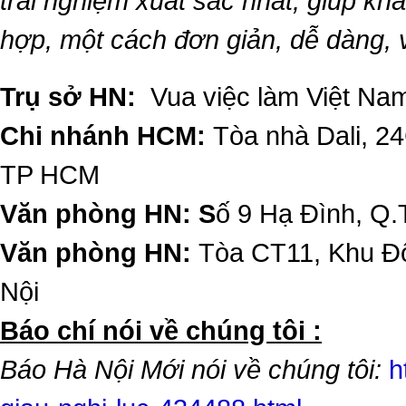
trải nghiệm xuất sắc nhất, giúp k
hợp, một cách đơn giản, dễ dàng,
Trụ sở HN:
Vua việc làm Việt Nam
Chi nhánh HCM:
Tòa nhà Dali, 2
TP HCM
Văn phòng HN: S
ố 9 Hạ Đình, Q.
Văn phòng HN:
Tòa CT11, Khu Đô
Nội
​Báo chí nói về chúng tôi :
Báo Hà Nội Mới nói về chúng tôi:
h