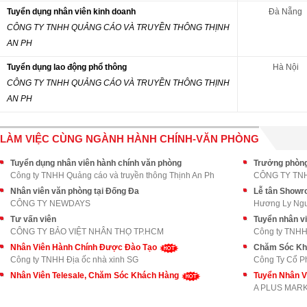
Tuyển dụng nhân viên kinh doanh
Đà Nẵng
CÔNG TY TNHH QUẢNG CÁO VÀ TRUYỀN THÔNG THỊNH
AN PH
Tuyển dụng lao động phổ thông
Hà Nội
CÔNG TY TNHH QUẢNG CÁO VÀ TRUYỀN THÔNG THỊNH
AN PH
LÀM VIỆC CÙNG NGÀNH HÀNH CHÍNH-VĂN PHÒNG
Tuyển dụng nhân viên hành chính văn phòng
Trưởng phòng
Công ty TNHH Quảng cáo và truyền thông Thịnh An Ph
CÔNG TY TN
Nhân viên văn phòng tại Đống Đa
Lễ tân Show
CÔNG TY NEWDAYS
Hương Ly Ng
Tư vấn viên
Tuyển nhân v
CÔNG TY BẢO VIỆT NHÂN THỌ TP.HCM
Công ty TNHH 
Nhân Viên Hành Chính Được Đào Tạo
Chăm Sóc Kh
Công ty TNHH Địa ốc nhà xinh SG
Công Ty Cổ P
Nhân Viên Telesale, Chăm Sóc Khách Hàng
A PLUS MAR