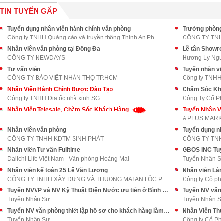
TIN TUYỂN GẤP
Tuyển dụng nhân viên hành chính văn phòng
Trưởng phòng
Công ty TNHH Quảng cáo và truyền thông Thịnh An Ph
CÔNG TY TN
Nhân viên văn phòng tại Đống Đa
Lễ tân Show
CÔNG TY NEWDAYS
Hương Ly Ng
Tư vấn viên
Tuyển nhân v
CÔNG TY BẢO VIỆT NHÂN THỌ TP.HCM
Công ty TNHH 
Nhân Viên Hành Chính Được Đào Tạo
Chăm Sóc Kh
Công ty TNHH Địa ốc nhà xinh SG
Công Ty Cổ P
Nhân Viên Telesale, Chăm Sóc Khách Hàng
A PLUS MAR
Nhân viên văn phòng
Tuyển dụng n
CÔNG TY TNHH KDTM SINH PHÁT
Nhân viên Tư vấn Fulltime
Daiichi Life Việt Nam - Văn phòng Hoàng Mai
Tuyển Nhân 
Nhân viên kế toán 25 Lê Văn Lương
Nhân viên Là
CÔNG TY TNHH XÂY DỰNG VÀ THUONG MẠI AN LỘC PHÁT
Công ty Cổ p
Tuyển NVVP và NV Kỹ Thuật Điện Nước ưu tiên ở Bình Thạnh
Tuyển Nhân Sự
Tuyển Nhân 
Tuyển NV văn phòng thiết lập hồ sơ cho khách hàng làm Biên Hoà ĐN
Nhân Viên Th
Tuyển Nhân Sự
Công ty Cổ Ph