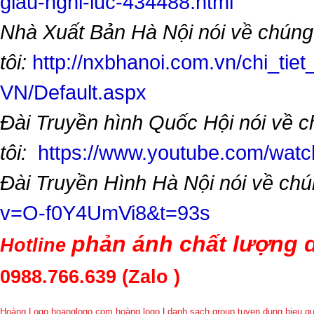
giau-nghi-luc-434488.html
Nhà Xuất Bản Hà Nội nói về chúng
tôi:
http://nxbhanoi.com.vn/chi_tiet
VN/Default.aspx
Đài Truyền hình Quốc Hội nói về 
tôi:
https://www.youtube.com/wa
Đài Truyền Hình Hà Nội nói về chú
v=O-f0Y4UmVi8&t=93s
phản ánh chất lượng d
Hotline
0988.766.639
(Zalo )
Hoàng Logo hoanglogo.com
hoàng logo
|
danh sach group tuyen dung hieu q