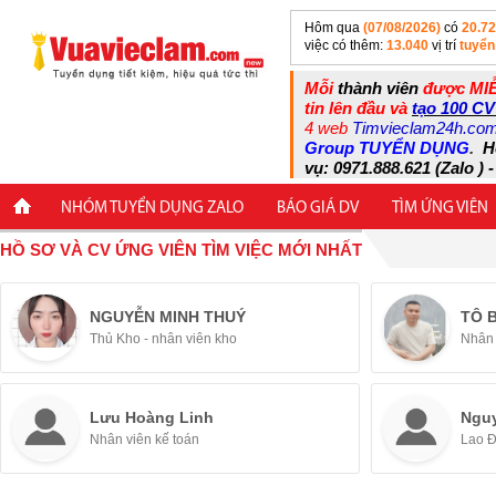
Hôm qua
(07/08/2026)
có
20.7
việc có thêm:
13.040
vị trí
tuyển
Mỗi
thành viên
được MIỄ
tin lên đầu và
tạo 100 CV
4 web
Timvieclam24h.co
Group TUYỂN DỤNG
.
H
vụ: 0971.888.621 (Zalo ) -
NHÓM TUYỂN DỤNG ZALO
BÁO GIÁ DV
TÌM ỨNG VIÊN
HỒ SƠ VÀ CV ỨNG VIÊN TÌM VIỆC MỚI NHẤT
NGUYỄN MINH THUÝ
TÔ 
Thủ Kho - nhân viên kho
Nhân 
Lưu Hoàng Linh
Ngu
Nhân viên kế toán
Lao 