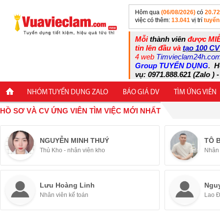
Hôm qua
(06/08/2026)
có
20.7
việc có thêm:
13.041
vị trí
tuyển
Mỗi
thành viên
được MIỄ
tin lên đầu và
tạo 100 CV
4 web
Timvieclam24h.co
Group TUYỂN DỤNG
.
H
vụ: 0971.888.621 (Zalo ) -
NHÓM TUYỂN DỤNG ZALO
BÁO GIÁ DV
TÌM ỨNG VIÊN
HỒ SƠ VÀ CV ỨNG VIÊN TÌM VIỆC MỚI NHẤT
NGUYỄN MINH THUÝ
TÔ 
Thủ Kho - nhân viên kho
Nhân 
Lưu Hoàng Linh
Ngu
Nhân viên kế toán
Lao 