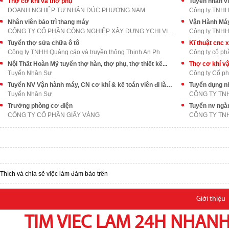
Thợ cơ khí và thợ phụ
Tuyển nhân vi
DOANH NGHIỆP TƯ NHÂN ĐÚC PHƯƠNG NAM
Công ty TNHH 
Nhân viên bảo trì thang máy
Vận Hành Má
CÔNG TY CỔ PHẦN CÔNG NGHIỆP XÂY DỰNG YCHI VIỆT NAM
Tuyển thợ sửa chữa ô tô
Kĩ thuật cnc 
Công ty TNHH Quảng cáo và truyền thông Thịnh An Ph
Công ty cổ phầ
Nội Thất Hoàn Mỹ tuyển thợ hàn, thợ phụ, thợ thiết kế...
Thợ cơ khí vậ
Tuyển Nhân Sự
Công ty Cổ p
Tuyển NV Vận hành máy, CN cơ khí & kế toán viên đi làm ngay
Tuyển dụng nh
Tuyển Nhân Sự
Trưởng phòng cơ điện
Tuyển nv ngà
CÔNG TY CỔ PHẦN GIẤY VÀNG
Thích và chia sẽ việc làm đảm bảo trên
Giới thiệu
TIM VIEC LAM 24H NHANH,