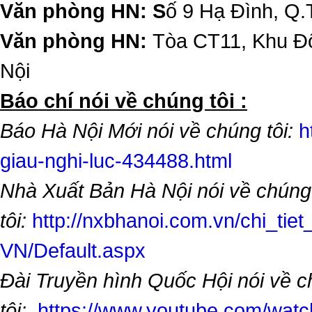
Văn phòng HN: S
ố 9 Hạ Đình, Q.
Văn phòng HN:
Tòa CT11, Khu Đô
Nội
​Báo chí nói về chúng tôi :
Báo Hà Nội Mới nói về chúng tôi:
h
giau-nghi-luc-434488.html
Nhà Xuất Bản Hà Nội nói về chúng
tôi:
http://nxbhanoi.com.vn/chi_tiet
VN/Default.aspx
Đài Truyền hình Quốc Hội nói về 
tôi:
https://www.youtube.com/wa