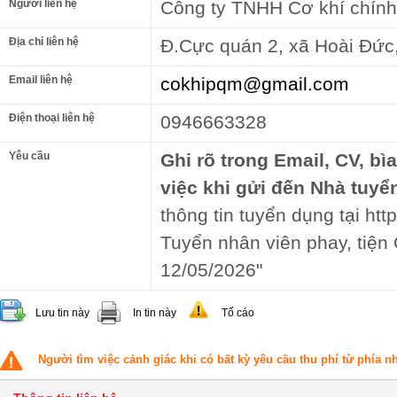
Người liên hệ
Công ty TNHH Cơ khí chín
Địa chỉ liên hệ
Đ.Cực quán 2, xã Hoài Đức
Email liên hệ
cokhipqm@gmail.com
Điện thoại liên hệ
0946663328
Yêu cầu
Ghi rõ trong Email, CV, bì
việc khi gửi đến Nhà tuyể
thông tin tuyển dụng tại http
Tuyển nhân viên phay, tiện
12/05/2026"
Lưu tin này
In tin này
Tố cáo
Người tìm việc cảnh giác khi có bất kỳ yêu cầu thu phí từ phía 