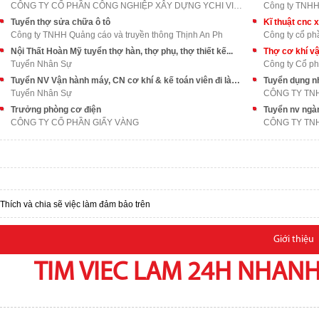
CÔNG TY CỔ PHẦN CÔNG NGHIỆP XÂY DỰNG YCHI VIỆT NAM
Tuyển thợ sửa chữa ô tô
Kĩ thuật cnc 
Công ty TNHH Quảng cáo và truyền thông Thịnh An Ph
Công ty cổ phầ
Nội Thất Hoàn Mỹ tuyển thợ hàn, thợ phụ, thợ thiết kế...
Thợ cơ khí vậ
Tuyển Nhân Sự
Công ty Cổ p
Tuyển NV Vận hành máy, CN cơ khí & kế toán viên đi làm ngay
Tuyển dụng nh
Tuyển Nhân Sự
Trưởng phòng cơ điện
Tuyển nv ngà
CÔNG TY CỔ PHẦN GIẤY VÀNG
Thích và chia sẽ việc làm đảm bảo trên
Giới thiệu
TIM VIEC LAM 24H NHANH,