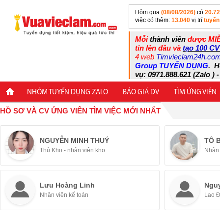
Hôm qua
(08/08/2026)
có
20.7
việc có thêm:
13.040
vị trí
tuyển
Mỗi
thành viên
được MIỄ
tin lên đầu và
tạo 100 CV
4 web
Timvieclam24h.co
Group TUYỂN DỤNG
.
H
vụ: 0971.888.621 (Zalo ) -
NHÓM TUYỂN DỤNG ZALO
BÁO GIÁ DV
TÌM ỨNG VIÊN
HỒ SƠ VÀ CV ỨNG VIÊN TÌM VIỆC MỚI NHẤT
NGUYỄN MINH THUÝ
TÔ 
Thủ Kho - nhân viên kho
Nhân 
Lưu Hoàng Linh
Ngu
Nhân viên kế toán
Lao 