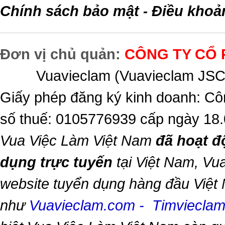
Chính sách bảo mật
Điều khoả
-
Đơn vị chủ quản:
CÔNG TY CỔ 
Vuavieclam (Vuavieclam JSC) 
Giấy phép đăng ký kinh doanh: Cô
số thuế: 0105776939 cấp ngày 18
Vua Việc Làm Việt Nam
đã hoạt đ
dụng trực tuyến
tại Việt Nam,
Vua
website tuyển dụng hàng đầu Việt
như
Vuavieclam.com
-
Timviecla