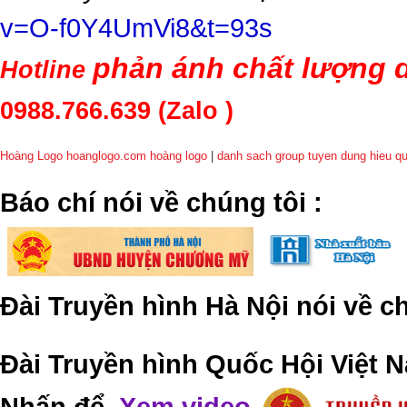
v=O-f0Y4UmVi8&t=93s
phản ánh chất lượng d
Hotline
0988.766.639
(Zalo )
Hoàng Logo hoanglogo.com
hoàng logo
|
danh sach group tuyen dung hieu q
​Báo chí nói về chúng tôi
:
Đài Truyền hình Hà Nội nói về 
Đài Truyền hình Quốc Hội Việt N
Nhấn để
Xem video