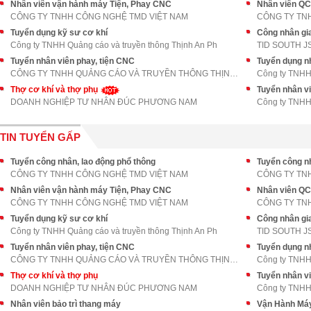
Nhân viên vận hành máy Tiện, Phay CNC
Nhân viên QC
CÔNG TY TNHH CÔNG NGHỆ TMD VIỆT NAM
CÔNG TY TN
Tuyển dụng kỹ sư cơ khí
Công nhân gia
Công ty TNHH Quảng cáo và truyền thông Thịnh An Ph
TID SOUTH J
Tuyển nhân viên phay, tiện CNC
Tuyển dụng n
CÔNG TY TNHH QUẢNG CÁO VÀ TRUYỀN THÔNG THỊNH AN PH
Công ty TNHH 
Thợ cơ khí và thợ phụ
Tuyển nhân vi
DOANH NGHIỆP TƯ NHÂN ĐÚC PHƯƠNG NAM
Công ty TNHH 
TIN TUYỂN GẤP
Tuyển công nhân, lao động phổ thông
Tuyển công nh
CÔNG TY TNHH CÔNG NGHỆ TMD VIỆT NAM
CÔNG TY TN
Nhân viên vận hành máy Tiện, Phay CNC
Nhân viên QC
CÔNG TY TNHH CÔNG NGHỆ TMD VIỆT NAM
CÔNG TY TN
Tuyển dụng kỹ sư cơ khí
Công nhân gia
Công ty TNHH Quảng cáo và truyền thông Thịnh An Ph
TID SOUTH J
Tuyển nhân viên phay, tiện CNC
Tuyển dụng n
CÔNG TY TNHH QUẢNG CÁO VÀ TRUYỀN THÔNG THỊNH AN PH
Công ty TNHH 
Thợ cơ khí và thợ phụ
Tuyển nhân vi
DOANH NGHIỆP TƯ NHÂN ĐÚC PHƯƠNG NAM
Công ty TNHH 
Nhân viên bảo trì thang máy
Vận Hành Má