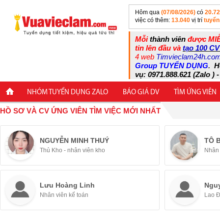
Hôm qua
(07/08/2026)
có
20.7
việc có thêm:
13.040
vị trí
tuyển
Mỗi
thành viên
được MIỄ
tin lên đầu và
tạo 100 CV
4 web
Timvieclam24h.co
Group TUYỂN DỤNG
.
H
vụ: 0971.888.621 (Zalo ) -
NHÓM TUYỂN DỤNG ZALO
BÁO GIÁ DV
TÌM ỨNG VIÊN
HỒ SƠ VÀ CV ỨNG VIÊN TÌM VIỆC MỚI NHẤT
NGUYỄN MINH THUÝ
TÔ 
Thủ Kho - nhân viên kho
Nhân 
Lưu Hoàng Linh
Ngu
Nhân viên kế toán
Lao 