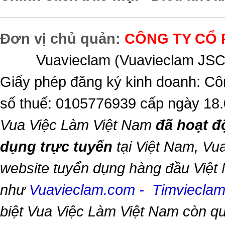
Đơn vị chủ quản:
CÔNG TY CỔ 
Vuavieclam (Vuavieclam JSC) 
Giấy phép đăng ký kinh doanh: Cô
số thuế: 0105776939 cấp ngày 18
Vua Việc Làm Việt Nam
đã hoạt đ
dụng trực tuyến
tại Việt Nam,
Vua
website tuyển dụng hàng đầu Việt
như
Vuavieclam.com
-
Timviecla
biệt
Vua Việc Làm Việt Nam
còn qu