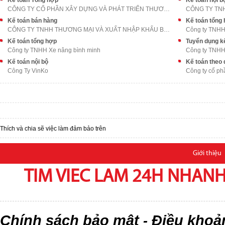
Kế toán Tổng hợp
Kế toán nội b
CÔNG TY CỔ PHẦN XÂY DỰNG VÀ PHÁT TRIỂN THƯƠNG MẠI
Kế toán bán hàng
Kế toán tổng
CÔNG TY TNHH THƯƠNG MẠI VÀ XUẤT NHẬP KHẨU BÁCH THẮ
Công ty TNHH 
Kế toán tổng hợp
Tuyển dụng k
Công ty TNHH Xe nâng bình minh
Công ty TNHH 
Kế toán nội bộ
Kế toán theo 
Công Ty VinKo
Công ty cổ phầ
Thích và chia sẽ việc làm đảm bảo trên
Giới thiệu
TIM VIEC LAM 24H NHANH,
Chính sách bảo mật
Điều khoả
-