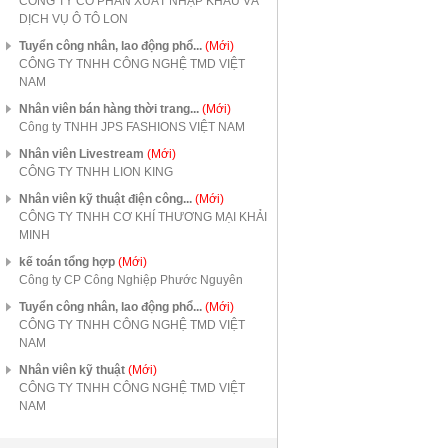
CÔNG TY CỔ PHẦN XUẤT NHẬP KHẨU VÀ
DỊCH VỤ Ô TÔ LON
Tuyển công nhân, lao động phổ...
(Mới)
CÔNG TY TNHH CÔNG NGHỆ TMD VIỆT
NAM
Nhân viên bán hàng thời trang...
(Mới)
Công ty TNHH JPS FASHIONS VIỆT NAM
Nhân viên Livestream
(Mới)
CÔNG TY TNHH LION KING
Nhân viên kỹ thuật điện công...
(Mới)
CÔNG TY TNHH CƠ KHÍ THƯƠNG MẠI KHẢI
MINH
kế toán tổng hợp
(Mới)
Công ty CP Công Nghiệp Phước Nguyên
Tuyển công nhân, lao động phổ...
(Mới)
CÔNG TY TNHH CÔNG NGHỆ TMD VIỆT
NAM
Nhân viên kỹ thuật
(Mới)
CÔNG TY TNHH CÔNG NGHỆ TMD VIỆT
NAM