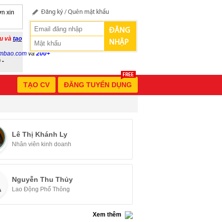
n xin
Đăng ký
/
Quên mật khẩu
ĐĂNG
ầu và
tạo
NHẬP
mbao.com
và
200+
 -
TẠO CV
ĐĂNG TUYỂN DỤNG
Lê Thị Khánh Ly
Nhân viên kinh doanh
Nguyễn Thu Thủy
Lao Động Phổ Thông
Xem thêm