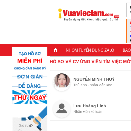
NHÓM TUYỂN DỤNG ZALO
BÁO
HỒ SƠ VÀ CV ỨNG VIÊN TÌM VIỆC MỚ
NGUYỄN MINH THUÝ
Thủ Kho - nhân viên kho
Lưu Hoàng Linh
Nhân viên kế toán