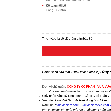
Công ty TNHH Xe nâng bình minh
Kế toán nội bộ
Công Ty VinKo
Thích và chia sẽ việc làm đảm bảo trên
Quy 
Chính sách bảo mật
Điều khoản dịch vụ
-
-
Đơn vị chủ quản:
CÔNG TY CỔ PHẦN - VUA VUA
Vuavieclam (Vuavieclam JSC) © Bản quyền Vu
Giấy phép đăng ký kinh doanh: Công ty cổ phần V
Vua Việc Làm Việt Nam
đã hoạt động hơn 12 năm 
Nam, như
Vuavieclam.com
-
Timvieclam24h.com.
trên facebook lớn nhất Việt Nam, với hơn 4 triệu thà