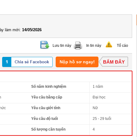
y làm mới:
14/05/2026
Lưu tin này
In tin này
Tố cáo
Nộp hồ sơ ngay!
BẤM ĐÂY
Số năm kinh nghiệm
1 năm
n
Yêu cầu bằng cấp
Đại học
thức
Yêu cầu giới tính
Nữ
Yêu cầu độ tuổi
25 - 29 tuổi
Số lượng cần tuyển
4