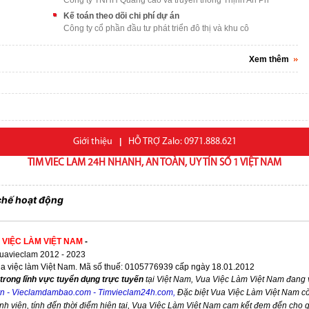
Công ty TNHH Quảng cáo và truyền thông Thịnh An Ph
Kế toán theo dõi chi phí dự án
Công ty cổ phần đầu tư phát triển đô thị và khu cô
Xem thêm
Giới thiệu
|
HỖ TRỢ Zalo: 0971.888.621
TIM VIEC LAM 24H NHANH, AN TOÀN, UY TÍN SỐ 1 VIỆT NAM
chế hoạt động
 VIỆC LÀM VIỆT NAM
-
avieclam 2012 - 2023
ua việc làm Việt Nam. Mã số thuế: 0105776939 cấp ngày 18.01.2012
trong lĩnh vực tuyển dụng trực tuyến
tại Việt Nam,
Vua Việc Làm Việt Nam
đang v
vn
-
Vieclamdambao.com
-
Timvieclam24h.com
,
Đặc biệt
Vua Việc Làm Việt Nam
cò
nh viên, tính đến thời điểm hiện tại,
Vua Việc Làm Việt Nam
cam kết đem đến cho qu