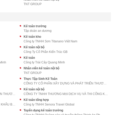
TNT GROUP
Kế toán trưởng
Tập đoàn an dương
Kế toán kho
Công ty TNHH Sơn Titanano Việt Nam
Kế toán nội bộ
Công Ty Cổ Phần Kiến Trúc GB
Kế toán
 Minh
Công ty Trái Cây Quang Minh
Nhân viên kế toán nội bộ
TNT GROUP
Thực Tập Sinh Kế Toán
CÔNG TY CỔ PHẦN XÂY DỰNG VÀ PHÁT TRIỂN THƯƠNG MẠI
Kế toán nội bộ
CÔNG TY CỔ PHẦN XÂY DỰNG VÀ PHÁT TRIỂN THƯƠNG MẠI
CÔNG TY TNHH THƯƠNG MẠI DỊCH VỤ VÀ THI CÔNG KỸ THU
Kế toán tổng hợp
CÔNG TY TNHH THƯƠNG MẠI VÀ XUẤT NHẬP KHẨU BÁCH THẮ
Công ty TNHH Senora Travel Global
Tuyển dụng kế toán trưởng