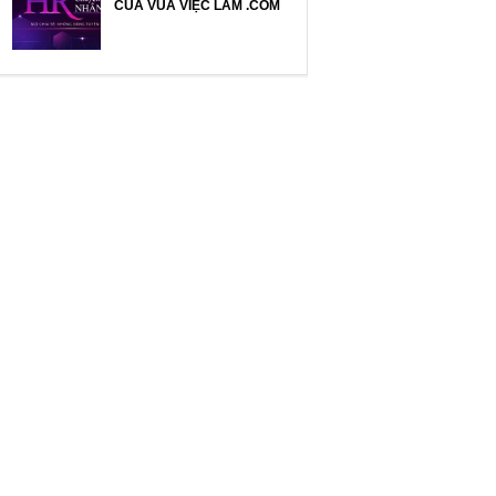
CỦA VUA VIỆC LÀM .COM