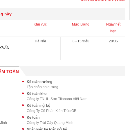
ng này
Khu vực
Mức lương
Ngày hết
hạn
Hà Nội
8 - 15 triệu
28/05
 KHẨU
IỂM TOÁN
Kế toán trưởng
Tập đoàn an dương
Kế toán kho
Công ty TNHH Sơn Titanano Việt Nam
Kế toán nội bộ
Công Ty Cổ Phần Kiến Trúc GB
Kế toán
 Minh
Công ty Trái Cây Quang Minh
Nhân viên kế toán nội bộ