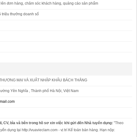
, lên đơn hàng, chăm sóc khách hàng, quảng cáo sản phẩm
5 triệu thưởng doanh số
THƯƠNG MẠI VÀ XUẤT NHẬP KHẨU BÁCH THẮNG
hường Yên Nghĩa , Thành phố Hà Nội, Việt Nam
mail.com
l, CV, bìa và bên trong hồ sơ xin việc khi gửi đến Nhà tuyển dụng:
"Theo
yển dụng tại http://vuavieclam.com - vị trí Kế toán bán hàng. Hạn nộp: