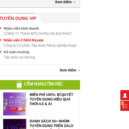
Xem thêm
TUYỂN DỤNG VIP
Nhân viên kinh doanh
CÔNG TY TNHH MTV HƯNG AN ĐẠI PHÁT
Nhân viên CSKH Resale
Công ty Cổ phần Tập đoàn Nông nghiệp Kagri
Kế toán trưởng
Tập đoàn an dương
Xem thêm
CẨM NANG TÌM VIỆC
MIỄN PHÍ 100%: BÍ QUYẾT
TUYỂN DỤNG HIỆU QUẢ
1
THỜI 4.0 & AI
DANH SÁCH 50+ NHÓM
TUYỂN DỤNG TRÊN ZALO