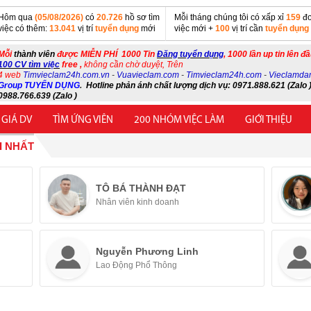
Hôm qua
(05/08/2026)
có
20.726
hồ sơ tìm
Mỗi tháng chúng tôi có xấp xỉ
159
đơ
việc có thêm:
13.041
vị trí
tuyển dụng
mới
việc mới +
100
vị trí cần
tuyển dụng
Mỗi
thành viên
được MIỄN PHÍ 1000 Tin
Đăng tuyển dụng
, 1000 lần up tin lên đ
100 CV tìm việc
free ,
không cần chờ duyệt, Trên
4 web
Timvieclam24h.com.vn
-
Vuavieclam.com
-
Timvieclam24h.com
-
Vieclamda
Group TUYỂN DỤNG
.
Hotline phản ánh chất lượng dịch vụ: 0971.888.621 (Zalo )
0988.766.639 (Zalo )
 GIÁ DV
TÌM ỨNG VIÊN
200 NHÓM VIỆC LÀM
GIỚI THIỆU
I NHẤT
TÔ BÁ THÀNH ĐẠT
Nhân viên kinh doanh
Nguyễn Phương Linh
Lao Động Phổ Thông