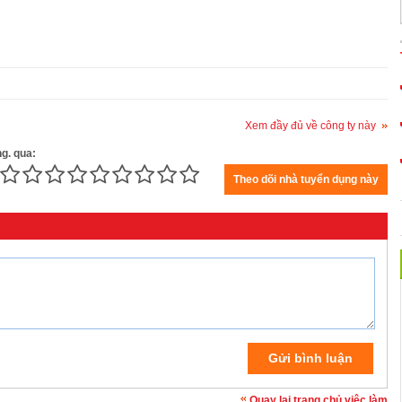
Xem đầy đủ về công ty này
ng. qua:
Quay lại trang chủ việc làm