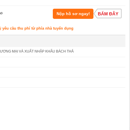
áo
Nộp hồ sơ ngay!
BẤM ĐÂY
ỳ yêu cầu thu phí từ phía nhà tuyển dụng
ƯƠNG MẠI VÀ XUẤT NHẬP KHẨU BÁCH THẮ