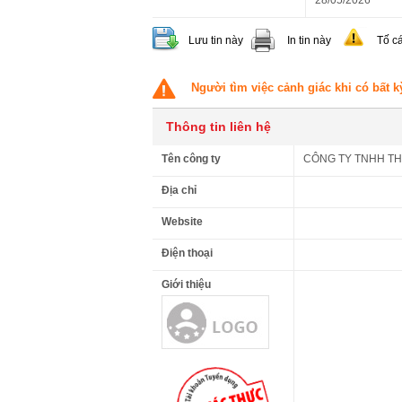
28/05/2026"
Lưu tin này
In tin này
Tố c
Người tìm việc cảnh giác khi có bất k
Thông tin liên hệ
Tên công ty
CÔNG TY TNHH TH
Địa chỉ
Website
Điện thoại
Giới thiệu