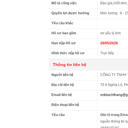
Mô tả công việc
Báo giá,chốt đơn
Quyền lợi được hưởng
Mức lương : 8 - 1
Yêu cầu khác
Hồ sơ bao gồm
sơ yếu lý lịnh
Hạn nộp Hồ sơ
28/05/2026
Hình thức nộp hồ sơ
Trực tiếp
Thông tin liên hệ
Người liên hệ
CÔNG TY TNHH 
Địa chỉ liên hệ
Tổ 6 Nghĩa Lộ, P
Email liên hệ
xnkbachthang@g
Điện thoại liên hệ
Yêu cầu
Ghi rõ trong Emai
nguồn thông tin tu