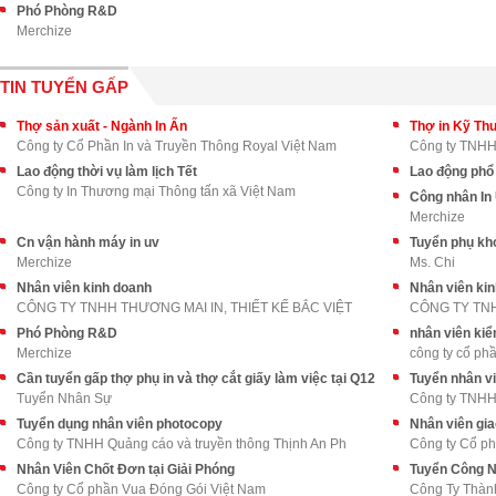
Phó Phòng R&D
Merchize
TIN TUYỂN GẤP
Thợ sản xuất - Ngành In Ấn
Thợ in Kỹ Thu
Công ty Cổ Phần In và Truyền Thông Royal Việt Nam
Công ty TNHH 
Lao động thời vụ làm lịch Tết
Lao động phổ
Công ty In Thương mại Thông tấn xã Việt Nam
Công nhân In
Merchize
Cn vận hành máy in uv
Tuyển phụ kh
Merchize
Ms. Chi
Nhân viên kinh doanh
Nhân viên ki
CÔNG TY TNHH THƯƠNG MAI IN, THIẾT KẾ BẮC VIỆT
CÔNG TY TNH
Phó Phòng R&D
nhân viên kiể
Merchize
công ty cổ ph
Cần tuyển gấp thợ phụ in và thợ cắt giấy làm việc tại Q12
Tuyển nhân v
Tuyển Nhân Sự
Công ty TNHH 
Tuyển dụng nhân viên photocopy
Nhân viên gia
Công ty TNHH Quảng cáo và truyền thông Thịnh An Ph
Công ty Cổ p
Nhân Viên Chốt Đơn tại Giải Phóng
Tuyển Công 
Công ty Cổ phần Vua Đóng Gói Việt Nam
Công Ty Thàn