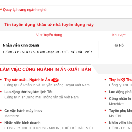
Quay lại trang ngành nghề
Tin tuyển dụng khác từ nhà tuyển dụng này
Vị trí tuyển dụng
Khu vực
Nhân viên kinh doanh
Hà Nội
CÔNG TY TNHH THƯƠNG MẠI, IN THIẾT KẾ BẮC VIỆT
LÀM VIỆC CÙNG NGÀNH IN ẤN-XUẤT BẢN
Thợ sản xuất - Ngành In Ấn
Thợ in Kỹ Th
Công ty Cổ Phần In và Truyền Thông Royal Việt Nam
Công ty TNHH 
Lao động thời vụ làm lịch Tết
Lao động phổ
Công ty In Thương mại Thông tấn xã Việt Nam
Công nhân In
Merchize
Cn vận hành máy in uv
Tuyển phụ kh
Merchize
Ms. Chi
Nhân viên kinh doanh
Nhân viên ki
CÔNG TY TNHH THƯƠNG MAI IN, THIẾT KẾ BẮC VIỆT
CÔNG TY TNH