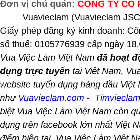
Đơn vị chủ quản:
CÔNG TY CỔ 
Vuavieclam (Vuavieclam JSC) 
Giấy phép đăng ký kinh doanh: Cô
số thuế: 0105776939 cấp ngày 18
Vua Việc Làm Việt Nam
đã hoạt đ
dụng trực tuyến
tại Việt Nam,
Vua
website tuyển dụng hàng đầu Việt
như
Vuavieclam.com
-
Timviecla
biệt
Vua Việc Làm Việt Nam
còn qu
dụng trên facebook lớn nhất Việt Na
điểm hiện tại,
Vua Việc Làm Việt 