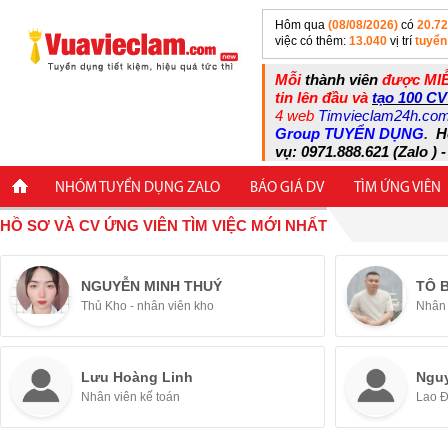
Hôm qua
(08/08/2026)
có
20.7
việc có thêm:
13.040
vị trí
tuyển
Mỗi
thành viên
được MIỄ
tin lên đầu và
tạo 100 CV
4 web
Timvieclam24h.co
Group TUYỂN DỤNG
.
H
vụ: 0971.888.621 (Zalo ) -
NHÓM TUYỂN DỤNG ZALO
BÁO GIÁ DV
TÌM ỨNG VIÊN
HỒ SƠ VÀ CV ỨNG VIÊN TÌM VIỆC MỚI NHẤT
NGUYỄN MINH THUÝ
TÔ 
Thủ Kho - nhân viên kho
Nhân 
Lưu Hoàng Linh
Ngu
Nhân viên kế toán
Lao 