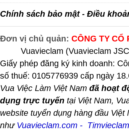
Chính sách bảo mật
Điều khoả
-
Đơn vị chủ quản:
CÔNG TY CỔ 
Vuavieclam (Vuavieclam JSC) 
Giấy phép đăng ký kinh doanh: Cô
số thuế: 0105776939 cấp ngày 18
Vua Việc Làm Việt Nam
đã hoạt đ
dụng trực tuyến
tại Việt Nam,
Vua
website tuyển dụng hàng đầu Việt
như
Vuavieclam.com
-
Timviecla