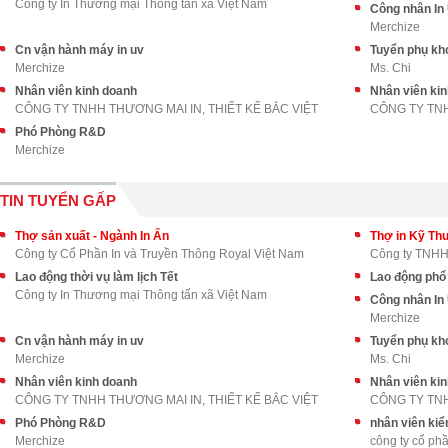
Công ty In Thương mại Thông tấn xã Việt Nam
Công nhân In
Merchize
Cn vận hành máy in uv
Tuyển phụ kh
Merchize
Ms. Chi
Nhân viên kinh doanh
Nhân viên ki
CÔNG TY TNHH THƯƠNG MAI IN, THIẾT KẾ BẮC VIỆT
CÔNG TY TNH
Phó Phòng R&D
Merchize
TIN TUYỂN GẤP
Thợ sản xuất - Ngành In Ấn
Thợ in Kỹ Thu
Công ty Cổ Phần In và Truyền Thông Royal Việt Nam
Công ty TNHH 
Lao động thời vụ làm lịch Tết
Lao động phổ
Công ty In Thương mại Thông tấn xã Việt Nam
Công nhân In
Merchize
Cn vận hành máy in uv
Tuyển phụ kh
Merchize
Ms. Chi
Nhân viên kinh doanh
Nhân viên ki
CÔNG TY TNHH THƯƠNG MAI IN, THIẾT KẾ BẮC VIỆT
CÔNG TY TNH
Phó Phòng R&D
nhân viên kiể
Merchize
công ty cổ ph