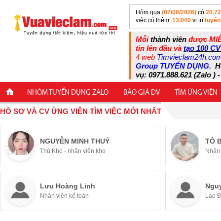
Hôm qua
(07/08/2026)
có
20.7
việc có thêm:
13.040
vị trí
tuyển
Mỗi
thành viên
được MIỄ
tin lên đầu và
tạo 100 CV
4 web
Timvieclam24h.co
Group TUYỂN DỤNG
.
H
vụ: 0971.888.621 (Zalo ) -
NHÓM TUYỂN DỤNG ZALO
BÁO GIÁ DV
TÌM ỨNG VIÊN
HỒ SƠ VÀ CV ỨNG VIÊN TÌM VIỆC MỚI NHẤT
NGUYỄN MINH THUÝ
TÔ 
Thủ Kho - nhân viên kho
Nhân 
Lưu Hoàng Linh
Ngu
Nhân viên kế toán
Lao 