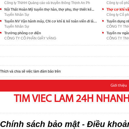
Công ty TNHH Quảng cáo và truyền thông Thịnh An Ph
Công ty cổ phầ
Nội Thất Hoàn Mỹ tuyển thợ hàn, thợ phụ, thợ thiết kế...
Thợ cơ khí vậ
Tuyển Nhân Sự
Công ty Cổ p
Tuyển NV Vận hành máy, CN cơ khí & kế toán viên đi làm ngay
Tuyển dụng nh
Tuyển Nhân Sự
Trưởng phòng cơ điện
Tuyển nv ngà
CÔNG TY CỔ PHẦN GIẤY VÀNG
Thích và chia sẽ việc làm đảm bảo trên
Giới thiệu
TIM VIEC LAM 24H NHANH,
Chính sách bảo mật
Điều khoả
-