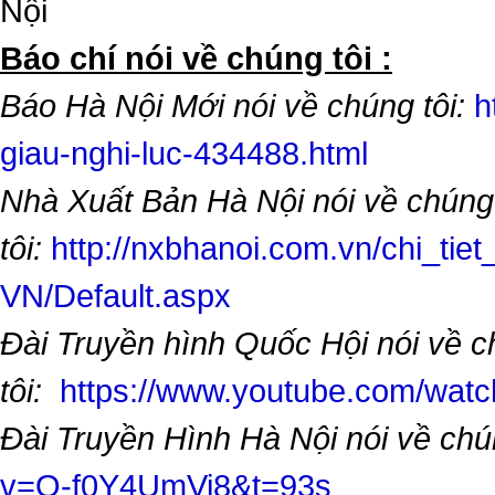
Nội
​Báo chí nói về chúng tôi :
Báo Hà Nội Mới nói về chúng tôi:
h
giau-nghi-luc-434488.html
Nhà Xuất Bản Hà Nội nói về chúng
tôi:
http://nxbhanoi.com.vn/chi_tiet
VN/Default.aspx
Đài Truyền hình Quốc Hội nói về 
tôi:
https://www.youtube.com/wa
Đài Truyền Hình Hà Nội nói về chú
v=O-f0Y4UmVi8&t=93s