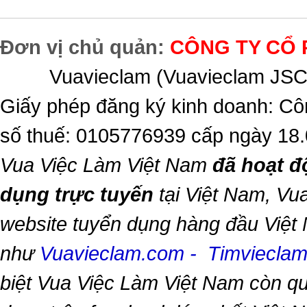
Đơn vị chủ quản:
CÔNG TY CỔ 
Vuavieclam (Vuavieclam JSC) 
Giấy phép đăng ký kinh doanh: Cô
số thuế: 0105776939 cấp ngày 18
Vua Việc Làm Việt Nam
đã hoạt đ
dụng trực tuyến
tại Việt Nam,
Vua
website tuyển dụng hàng đầu Việt
như
Vuavieclam.com
-
Timviecla
biệt
Vua Việc Làm Việt Nam
còn qu