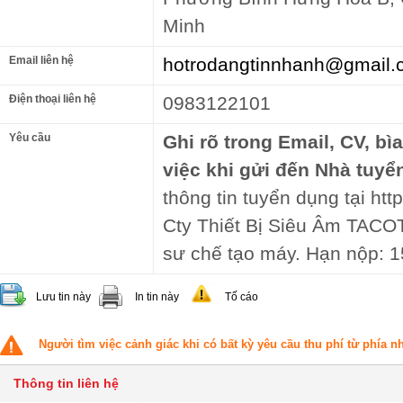
Minh
Email liên hệ
hotrodangtinnhanh@gmail.
Điện thoại liên hệ
0983122101
Yêu cầu
Ghi rõ trong Email, CV, bì
việc khi gửi đến Nhà tuyể
thông tin tuyển dụng tại http
Cty Thiết Bị Siêu Âm TACOT
sư chế tạo máy. Hạn nộp: 1
Lưu tin này
In tin này
Tố cáo
Người tìm việc cảnh giác khi có bất kỳ yêu cầu thu phí từ phía 
Thông tin liên hệ