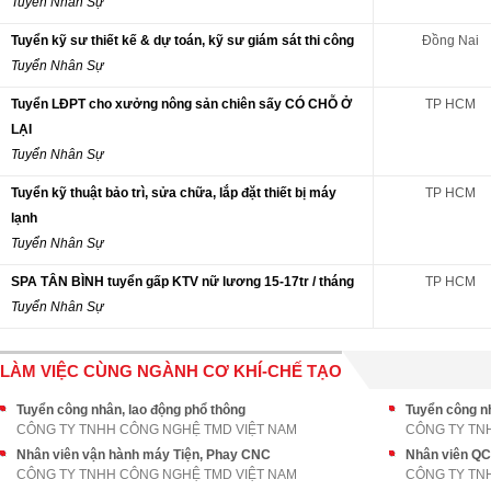
Tuyển Nhân Sự
Tuyển kỹ sư thiết kế & dự toán, kỹ sư giám sát thi công
Đồng Nai
Tuyển Nhân Sự
Tuyển LĐPT cho xưởng nông sản chiên sấy CÓ CHỖ Ở
TP HCM
LẠI
Tuyển Nhân Sự
Tuyển kỹ thuật bảo trì, sửa chữa, lắp đặt thiết bị máy
TP HCM
lạnh
Tuyển Nhân Sự
SPA TÂN BÌNH tuyển gấp KTV nữ lương 15-17tr / tháng
TP HCM
Tuyển Nhân Sự
LÀM VIỆC CÙNG NGÀNH CƠ KHÍ-CHẾ TẠO
Tuyển công nhân, lao động phổ thông
Tuyển công nh
CÔNG TY TNHH CÔNG NGHỆ TMD VIỆT NAM
CÔNG TY TN
Nhân viên vận hành máy Tiện, Phay CNC
Nhân viên QC
CÔNG TY TNHH CÔNG NGHỆ TMD VIỆT NAM
CÔNG TY TN