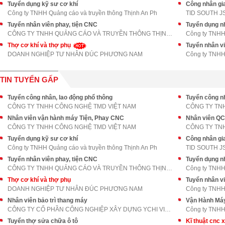
Tuyển dụng kỹ sư cơ khí
Công nhân gia
Công ty TNHH Quảng cáo và truyền thông Thịnh An Ph
TID SOUTH J
Tuyển nhân viên phay, tiện CNC
Tuyển dụng n
CÔNG TY TNHH QUẢNG CÁO VÀ TRUYỀN THÔNG THỊNH AN PH
Công ty TNHH 
Thợ cơ khí và thợ phụ
Tuyển nhân vi
DOANH NGHIỆP TƯ NHÂN ĐÚC PHƯƠNG NAM
Công ty TNHH 
TIN TUYỂN GẤP
Tuyển công nhân, lao động phổ thông
Tuyển công nh
CÔNG TY TNHH CÔNG NGHỆ TMD VIỆT NAM
CÔNG TY TN
Nhân viên vận hành máy Tiện, Phay CNC
Nhân viên QC
CÔNG TY TNHH CÔNG NGHỆ TMD VIỆT NAM
CÔNG TY TN
Tuyển dụng kỹ sư cơ khí
Công nhân gia
Công ty TNHH Quảng cáo và truyền thông Thịnh An Ph
TID SOUTH J
Tuyển nhân viên phay, tiện CNC
Tuyển dụng n
CÔNG TY TNHH QUẢNG CÁO VÀ TRUYỀN THÔNG THỊNH AN PH
Công ty TNHH 
Thợ cơ khí và thợ phụ
Tuyển nhân vi
DOANH NGHIỆP TƯ NHÂN ĐÚC PHƯƠNG NAM
Công ty TNHH 
Nhân viên bảo trì thang máy
Vận Hành Má
CÔNG TY CỔ PHẦN CÔNG NGHIỆP XÂY DỰNG YCHI VIỆT NAM
Tuyển thợ sửa chữa ô tô
Kĩ thuật cnc 