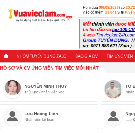
Hôm qua
(06/08/2026)
có
20.7
việc có thêm:
13.041
vị trí
tuyển
Mỗi
thành viên
được MIỄ
tin lên đầu và
tạo 100 CV
4 web
Timvieclam24h.co
Group TUYỂN DỤNG
.
H
vụ: 0971.888.621 (Zalo ) -
NHÓM TUYỂN DỤNG ZALO
BÁO GIÁ DV
TÌM ỨNG VIÊN
HỒ SƠ VÀ CV ỨNG VIÊN TÌM VIỆC MỚI NHẤT
NGUYỄN MINH THUÝ
TÔ 
Thủ Kho - nhân viên kho
Nhân 
Lưu Hoàng Linh
Ngu
Nhân viên kế toán
Lao 