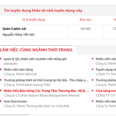
Tin tuyển dụng khác từ nhà tuyển dụng này
Vị trí tuyển dụng
Khu vực
M
Quản lí giám sát
Hà Nội
15
Nguyễn Hồng Yến Nhi
LÀM VIỆC CÙNG NGÀNH THỜI TRANG
quản lý QC,nhân viên ủi,nhân viên đóng gói
Nhân viên vậ
dakstudio
Công ty TNH
Nhân viên bán hàng
Tuyển dụng nh
Công ty TNHH WEHUB
Trưởng phòng thiết kế thời trang tại Hà Nội - Thu nhập upto 30tr+++
Trưởng phòng 
Công ty TNHH Minh Hương PND
Công ty TNH
Nhân Viên Bán Hàng Các Trung Tâm Thương Mại - MLB
Cửa hàng tr
Công ty Cổ phần Maison Retail Management Internati
CÔNG TY CP
host livestream
Nhân viên bán
Công Ty TNHH Thương Mại Dịch Vụ CHILIRIN
Công Ty TNH