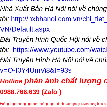
Nhà Xuất Bản Hà Nội nói về chúng
tôi:
http://nxbhanoi.com.vn/chi_tiet
VN/Default.aspx
Đài Truyền hình Quốc Hội nói về 
tôi:
https://www.youtube.com/wa
Đài Truyền Hình Hà Nội nói về chú
v=O-f0Y4UmVi8&t=93s
phản ánh chất lượng d
Hotline
0988.766.639
(Zalo )
Hoàng Logo hoanglogo.com
hoàng logo
|
danh sach group tuyen dung hieu q