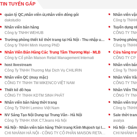
TIN TUYỂN GẤP
quản lý QC,nhân viên ủi,nhân viên đóng gói
Nhân viên vậ
dakstudio
Công ty TNH
Nhân viên bán hàng
Tuyển dụng nh
Công ty TNHH WEHUB
Trưởng phòng thiết kế thời trang tại Hà Nội - Thu nhập upto 30tr+++
Trưởng phòng 
Công ty TNHH Minh Hương PND
Công ty TNH
Nhân Viên Bán Hàng Các Trung Tâm Thương Mại - MLB
Cửa hàng tr
Công ty Cổ phần Maison Retail Management Internati
CÔNG TY CP
host livestream
Nhân viên bán
Công Ty TNHH Thương Mại Dịch Vụ CHILIRIN
Công Ty TNH
Nhân viên QC (may mặc)
Nhân Viên Vă
CÔNG TY TNHH TM MIKENCO VIỆT NAM
CÔNG TY TN
Thiết kế đồ họa
Nhân Viên Th
CÔNG TY TNHH KDTM SINH PHÁT
CÔNG TY TN
Nhân viên bán hàng thời trang
Nhân viên tr
Công Ty TNHH Lemino Việt Nam
Công ty TNHH 
NV Sáng Tạo Nội Dung tại Trung Văn - Hà Nội
Sale thời tra
Công Ty TNHH XNK CTJeans Hà Nội
avalya
Hà Nội - Nhân viên bán hàng Thời trang Kính Mujosh tại IPH Cầu Giấy
CHI NHÁNH HÀ NỘI - CÔNG TY CỔ PHẦN MAISON RETAIL M