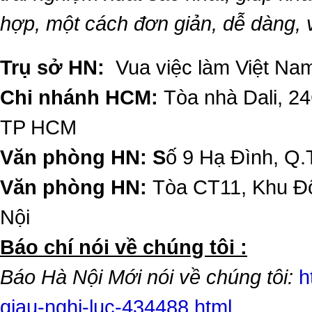
hợp, một cách đơn giản, dễ dàng,
Trụ sở HN:
Vua việc làm Việt Nam
Chi nhánh HCM:
Tòa nhà Dali, 2
TP HCM
Văn phòng HN: S
ố 9 Hạ Đình, Q.
Văn phòng HN:
Tòa CT11, Khu Đô
Nội
​Báo chí nói về chúng tôi :
Báo Hà Nội Mới nói về chúng tôi:
h
giau-nghi-luc-434488.html