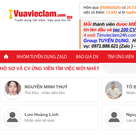
Hôm qua
(05/08/2026)
có
20.7
việc có thêm:
13.041
vị trí
tuyển
Mỗi
thành viên
được MIỄ
tin lên đầu và
tạo 100 CV
4 web
Timvieclam24h.co
Group TUYỂN DỤNG
.
H
vụ: 0971.888.621 (Zalo ) -
NHÓM TUYỂN DỤNG ZALO
BÁO GIÁ DV
TÌM ỨNG VIÊN
HỒ SƠ VÀ CV ỨNG VIÊN TÌM VIỆC MỚI NHẤT
NGUYỄN MINH THUÝ
TÔ 
Thủ Kho - nhân viên kho
Nhân 
Lưu Hoàng Linh
Ngu
Nhân viên kế toán
Lao 