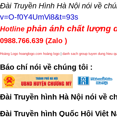
Đài Truyền Hình Hà Nội nói về chú
v=O-f0Y4UmVi8&t=93s
phản ánh chất lượng d
Hotline
0988.766.639
(Zalo )
Hoàng Logo hoanglogo.com
hoàng logo
|
danh sach group tuyen dung hieu q
​Báo chí nói về chúng tôi
:
Đài Truyền hình Hà Nội nói về 
Đài Truyền hình Quốc Hội Việt N