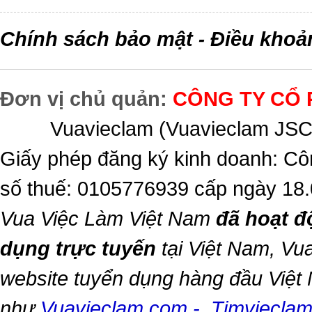
Chính sách bảo mật
Điều khoả
-
Đơn vị chủ quản:
CÔNG TY CỔ 
Vuavieclam (Vuavieclam JSC) 
Giấy phép đăng ký kinh doanh: Cô
số thuế: 0105776939 cấp ngày 18
Vua Việc Làm Việt Nam
đã hoạt đ
dụng trực tuyến
tại Việt Nam,
Vua
website tuyển dụng hàng đầu Việt
như
Vuavieclam.com
-
Timviecla