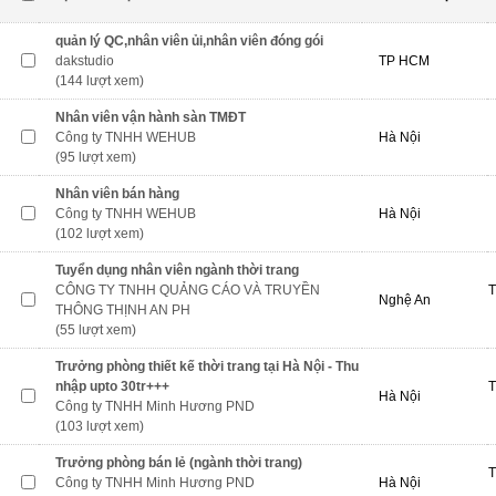
quản lý QC,nhân viên ủi,nhân viên đóng gói
dakstudio
TP HCM
(144 lượt xem)
Nhân viên vận hành sàn TMĐT
Công ty TNHH WEHUB
Hà Nội
(95 lượt xem)
Nhân viên bán hàng
Công ty TNHH WEHUB
Hà Nội
(102 lượt xem)
Tuyển dụng nhân viên ngành thời trang
CÔNG TY TNHH QUẢNG CÁO VÀ TRUYỀN
T
Nghệ An
THÔNG THỊNH AN PH
(55 lượt xem)
Trưởng phòng thiết kế thời trang tại Hà Nội - Thu
nhập upto 30tr+++
T
Hà Nội
Công ty TNHH Minh Hương PND
(103 lượt xem)
Trưởng phòng bán lẻ (ngành thời trang)
T
Công ty TNHH Minh Hương PND
Hà Nội