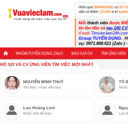
Hôm qua
(08/08/2026)
có
20.7
việc có thêm:
13.040
vị trí
tuyển
Mỗi
thành viên
được MIỄ
tin lên đầu và
tạo 100 CV
4 web
Timvieclam24h.co
Group TUYỂN DỤNG
.
H
vụ: 0971.888.621 (Zalo ) -
NHÓM TUYỂN DỤNG ZALO
BÁO GIÁ DV
TÌM ỨNG VIÊN
HỒ SƠ VÀ CV ỨNG VIÊN TÌM VIỆC MỚI NHẤT
NGUYỄN MINH THUÝ
TÔ 
Thủ Kho - nhân viên kho
Nhân 
Lưu Hoàng Linh
Ngu
Nhân viên kế toán
Lao 