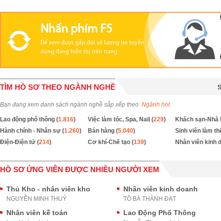
Nhấn phím F5
Để xem được gấp đôi số lượng tin tuyển
dụng đang hiển thị trên trang
TÌM HỒ SƠ THEO NGÀNH NGHỀ
S
Bạn đang xem danh sách ngành nghề sắp xếp theo:
Ngành hot
Lao động phổ thông (
1.816
)
Việc làm tóc, Spa, Nail (
229
)
Khách sạn-Nhà 
Hành chính - Nhân sự (
1.260
)
Bán hàng (
5.040
)
Sinh viên làm th
Điện-Điện tử (
214
)
Cơ khí-Chế tạo (
139
)
Nhân viên kinh 
HỒ SƠ ỨNG VIÊN ĐƯỢC NHIỀU NGƯỜI XEM
Thủ Kho - nhân viên kho
Nhân viên kinh doanh
NGUYỄN MINH THUÝ
TÔ BÁ THÀNH ĐẠT
Nhân viên kế toán
Lao Động Phổ Thông