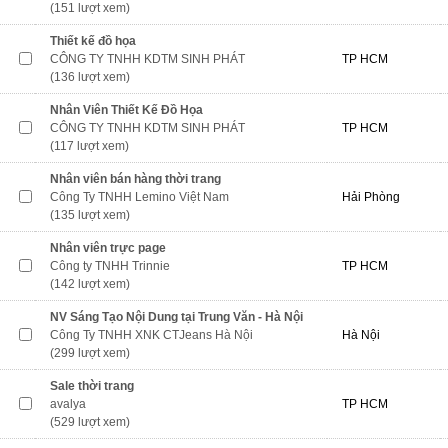
(151 lượt xem)
Thiết kế đồ họa
CÔNG TY TNHH KDTM SINH PHÁT
TP HCM
(136 lượt xem)
Nhân Viên Thiết Kế Đồ Họa
CÔNG TY TNHH KDTM SINH PHÁT
TP HCM
(117 lượt xem)
Nhân viên bán hàng thời trang
Công Ty TNHH Lemino Việt Nam
Hải Phòng
(135 lượt xem)
Nhân viên trực page
Công ty TNHH Trinnie
TP HCM
(142 lượt xem)
NV Sáng Tạo Nội Dung tại Trung Văn - Hà Nội
Công Ty TNHH XNK CTJeans Hà Nội
Hà Nội
(299 lượt xem)
Sale thời trang
avalya
TP HCM
(529 lượt xem)