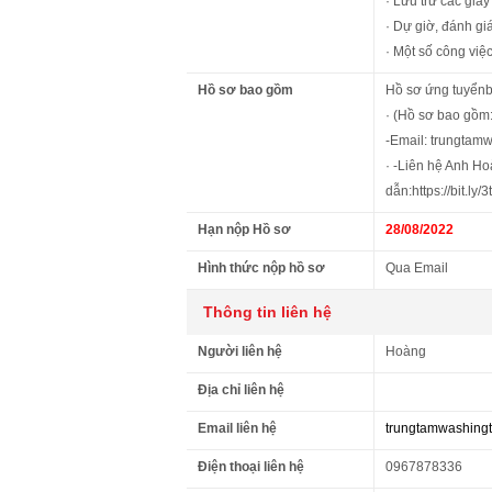
· Lưu trữ các giấy
· Dự giờ, đánh giá
· Một số công việ
Hồ sơ bao gồm
Hồ sơ ứng tuyển
· (Hồ sơ bao gồm:
-Email: trungta
· -Liên hệ Anh H
dẫn:https://bit.ly/
Hạn nộp Hồ sơ
28/08/2022
Hình thức nộp hồ sơ
Qua Email
Thông tin liên hệ
Người liên hệ
Hoàng
Địa chỉ liên hệ
Email liên hệ
trungtamwashing
Điện thoại liên hệ
0967878336