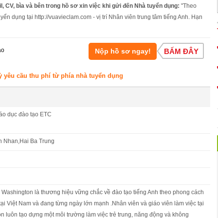
l, CV, bìa và bên trong hồ sơ xin việc khi gửi đến Nhà tuyển dụng:
"Theo
yển dụng tại http://vuavieclam.com - vị trí Nhân viên trung tâm tiếng Anh. Hạn
áo
Nộp hồ sơ ngay!
BẤM ĐÂY
ỳ yêu cầu thu phí từ phía nhà tuyển dụng
iáo dục đào tạo ETC
h Nhan,Hai Ba Trung
Washington là thương hiệu vững chắc về đào tạo tiếng Anh theo phong cách
ại Việt Nam và đang từng ngày lớn mạnh .Nhân viên và giáo viên làm việc tại
n luôn tạo dựng một môi trường làm việc trẻ trung, năng động và không