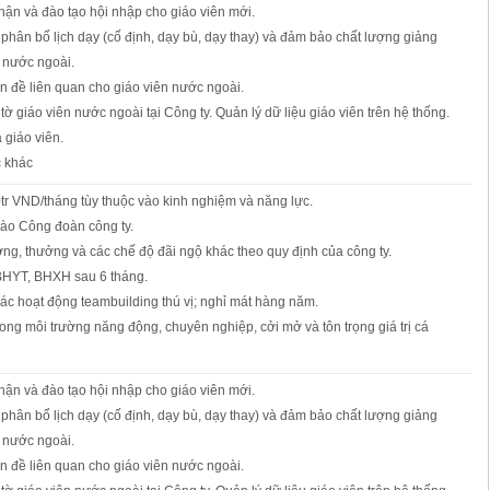
nhận và đào tạo hội nhập cho giáo viên mới.
, phân bổ lịch dạy (cố định, dạy bù, dạy thay) và đảm bảo chất lượng giảng
 nước ngoài.
ấn đề liên quan cho giáo viên nước ngoài.
 tờ giáo viên nước ngoài tại Công ty. Quản lý dữ liệu giáo viên trên hệ thống.
 giáo viên.
c khác
tr VND/tháng tùy thuộc vào kinh nghiệm và năng lực.
vào Công đoàn công ty.
g, thưởng và các chế độ đãi ngộ khác theo quy định của công ty.
BHYT, BHXH sau 6 tháng.
ác hoạt động teambuilding thú vị; nghỉ mát hàng năm.
rong môi trường năng động, chuyên nghiệp, cởi mở và tôn trọng giá trị cá
nhận và đào tạo hội nhập cho giáo viên mới.
, phân bổ lịch dạy (cố định, dạy bù, dạy thay) và đảm bảo chất lượng giảng
 nước ngoài.
ấn đề liên quan cho giáo viên nước ngoài.