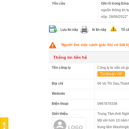
Yêu cầu
Ghi rõ trong Emai
nguồn thông tin tu
nộp: 28/08/2022"
Lưu tin này
In tin này
Tố c
Người tìm việc cảnh giác khi có bất k
Thông tin liên hệ
Tên công ty
Công ty tư vấn và g
Tài khoản VIP
Địa chỉ
66 Vo Thi Sau,Than
Website
Điện thoại
0967878336
Giới thiệu
Trung Tâm Anh Ngữ 
Mỹ với hơn 10 năm t
trung tâm Washingto