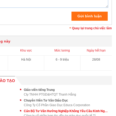
Quay lại trang chủ việc làm
ng này
Khu vực
Mức lương
Ngày hết hạn
Hà Nội
6 - 9 triệu
28/08
ĐÀO TẠO
Giáo viên tiếng Trung
Cty TNHH PTGD&HTQT Thanh Hằng
Chuyên Viên Tư Vấn Giáo Dục
Công Ty Cổ Phần Giao Dục Educa Corporation
Cán Bộ Tư Vấn Hướng Nghiệp Không Yêu Cầu Kinh Nghiệm
Công ty cổ phần hợp tác đầu tư giáo dục quốc tế Tí