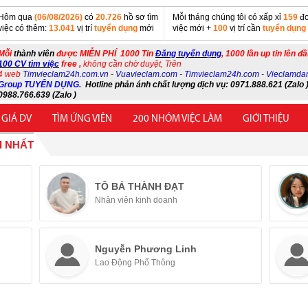
Hôm qua
(06/08/2026)
có
20.726
hồ sơ tìm
Mỗi tháng chúng tôi có xấp xỉ
159
đơ
việc có thêm:
13.041
vị trí
tuyển dụng
mới
việc mới +
100
vị trí cần
tuyển dụng
Mỗi
thành viên
được MIỄN PHÍ 1000 Tin
Đăng tuyển dụng
, 1000 lần up tin lên đ
100 CV tìm việc
free ,
không cần chờ duyệt, Trên
4 web
Timvieclam24h.com.vn
-
Vuavieclam.com
-
Timvieclam24h.com
-
Vieclamda
Group TUYỂN DỤNG
.
Hotline phản ánh chất lượng dịch vụ: 0971.888.621 (Zalo )
0988.766.639 (Zalo )
 GIÁ DV
TÌM ỨNG VIÊN
200 NHÓM VIỆC LÀM
GIỚI THIỆU
I NHẤT
TÔ BÁ THÀNH ĐẠT
Nhân viên kinh doanh
Nguyễn Phương Linh
Lao Động Phổ Thông