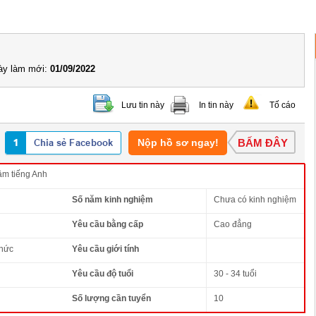
y làm mới:
01/09/2022
Lưu tin này
In tin này
Tố cáo
Nộp hồ sơ ngay!
BẤM ĐÂY
âm tiếng Anh
Số năm kinh nghiệm
Chưa có kinh nghiệm
Yêu cầu bằng cấp
Cao đẳng
thức
Yêu cầu giới tính
Yêu cầu độ tuổi
30 - 34 tuổi
Số lượng cần tuyển
10