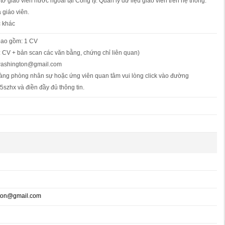
 tờ giáo viên nước ngoài tại Công ty. Quản lý dữ liệu giáo viên trên hệ thống.
 giáo viên.
c khác
bao gồm: 1 CV
 CV + bản scan các văn bằng, chứng chỉ liên quan)
mwashington@gmail.com
oàng phòng nhân sự hoặc ứng viên quan tâm vui lòng click vào đường
3t5szhx và điền đầy đủ thông tin.
ton@gmail.com