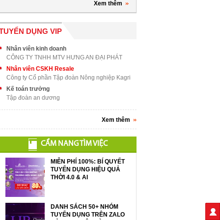
Xem thêm
TUYỂN DỤNG VIP
Nhân viên kinh doanh
CÔNG TY TNHH MTV HƯNG AN ĐẠI PHÁT
Nhân viên CSKH Resale
Công ty Cổ phần Tập đoàn Nông nghiệp Kagri
Kế toán trưởng
Tập đoàn an dương
Xem thêm
CẨM NANG TÌM VIỆC
MIỄN PHÍ 100%: BÍ QUYẾT
TUYỂN DỤNG HIỆU QUẢ
THỜI 4.0 & AI
DANH SÁCH 50+ NHÓM
TUYỂN DỤNG TRÊN ZALO