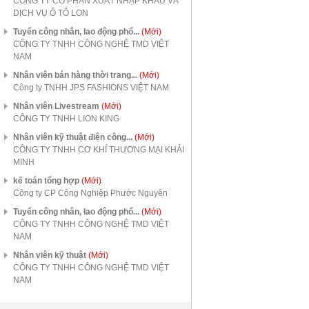
CÔNG TY CỔ PHẦN XUẤT NHẬP KHẨU VÀ
DỊCH VỤ Ô TÔ LON
Tuyển công nhân, lao động phổ...
(Mới)
CÔNG TY TNHH CÔNG NGHỆ TMD VIỆT
NAM
Nhân viên bán hàng thời trang...
(Mới)
Công ty TNHH JPS FASHIONS VIỆT NAM
Nhân viên Livestream
(Mới)
CÔNG TY TNHH LION KING
Nhân viên kỹ thuật điện công...
(Mới)
CÔNG TY TNHH CƠ KHÍ THƯƠNG MẠI KHẢI
MINH
kế toán tổng hợp
(Mới)
Công ty CP Công Nghiệp Phước Nguyên
Tuyển công nhân, lao động phổ...
(Mới)
CÔNG TY TNHH CÔNG NGHỆ TMD VIỆT
NAM
Nhân viên kỹ thuật
(Mới)
CÔNG TY TNHH CÔNG NGHỆ TMD VIỆT
NAM