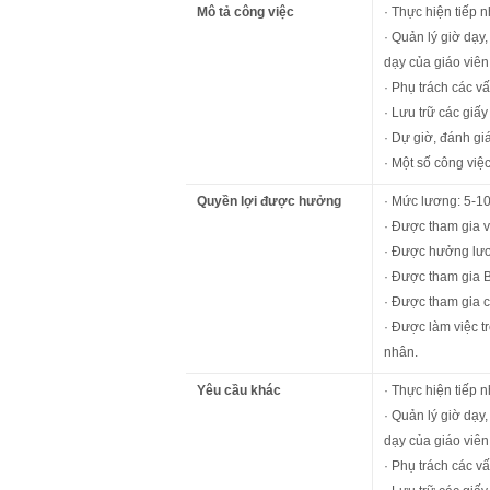
Mô tả công việc
· Thực hiện tiếp 
· Quản lý giờ dạy
dạy của giáo viên
· Phụ trách các v
· Lưu trữ các giấy
· Dự giờ, đánh giá
· Một số công việ
Quyền lợi được hưởng
· Mức lương: 5-10
· Được tham gia 
· Được hưởng lươn
· Được tham gia 
· Được tham gia c
· Được làm việc t
nhân.
Yêu cầu khác
· Thực hiện tiếp 
· Quản lý giờ dạy
dạy của giáo viên
· Phụ trách các v