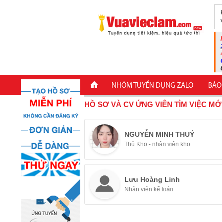
NHÓM TUYỂN DỤNG ZALO
BÁO
HỒ SƠ VÀ CV ỨNG VIÊN TÌM VIỆC MỚ
NGUYỄN MINH THUÝ
Thủ Kho - nhân viên kho
Lưu Hoàng Linh
Nhân viên kế toán