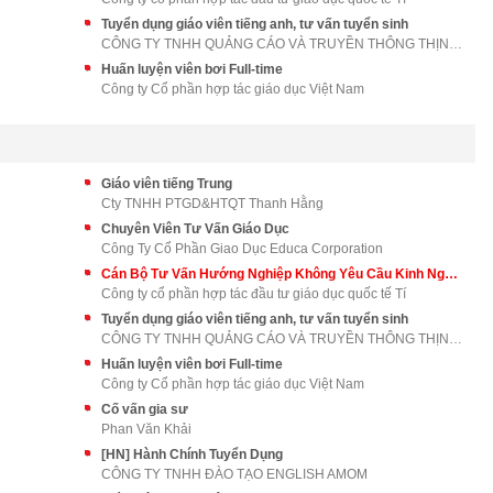
Tuyển dụng giáo viên tiếng anh, tư vấn tuyển sinh
CÔNG TY TNHH QUẢNG CÁO VÀ TRUYỀN THÔNG THỊNH AN PH
Huấn luyện viên bơi Full-time
Công ty Cổ phần hợp tác giáo dục Việt Nam
Giáo viên tiếng Trung
Cty TNHH PTGD&HTQT Thanh Hằng
Chuyên Viên Tư Vấn Giáo Dục
Công Ty Cổ Phần Giao Dục Educa Corporation
Cán Bộ Tư Vấn Hướng Nghiệp Không Yêu Cầu Kinh Nghiệm
Công ty cổ phần hợp tác đầu tư giáo dục quốc tế Tí
Tuyển dụng giáo viên tiếng anh, tư vấn tuyển sinh
CÔNG TY TNHH QUẢNG CÁO VÀ TRUYỀN THÔNG THỊNH AN PH
Huấn luyện viên bơi Full-time
Công ty Cổ phần hợp tác giáo dục Việt Nam
Cố vấn gia sư
Phan Văn Khải
[HN] Hành Chính Tuyển Dụng
CÔNG TY TNHH ĐÀO TẠO ENGLISH AMOM