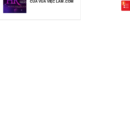
CỦA VUA VIỆC LÀM .COM
1