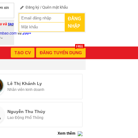
n xin
Đăng ký
/
Quên mật khẩu
ĐĂNG
ầu và
tạo
NHẬP
mbao.com
và
200+
 -
TẠO CV
ĐĂNG TUYỂN DỤNG
Lê Thị Khánh Ly
Nhân viên kinh doanh
Nguyễn Thu Thủy
Lao Động Phổ Thông
Xem thêm