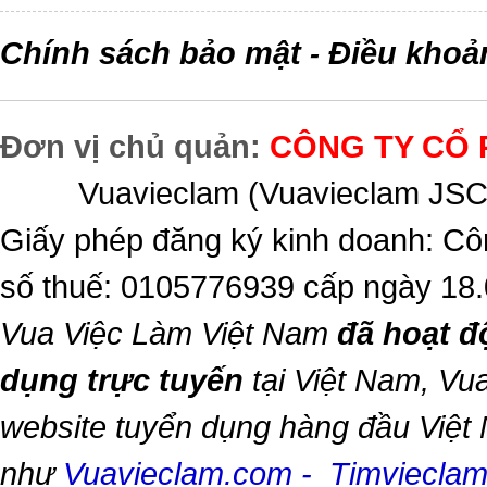
Chính sách bảo mật
Điều khoả
-
Đơn vị chủ quản:
CÔNG TY CỔ 
Vuavieclam (Vuavieclam JSC) 
Giấy phép đăng ký kinh doanh: Cô
số thuế: 0105776939 cấp ngày 18
Vua Việc Làm Việt Nam
đã hoạt đ
dụng trực tuyến
tại Việt Nam,
Vua
website tuyển dụng hàng đầu Việt
như
Vuavieclam.com
-
Timviecla