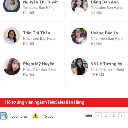
Nguyễn Thị Tuyết
Đặng Đan Anh
Telesales Bán Hàng
Telesales Bán Hàng
Hà Nội
Hà Nội
Trần Thị Thêu
Hoàng Bảo Ly
Nhân viên Bán Hàng
Nhân viên Bán Hàng
Hà Nội
Hà Nội
Phạm Mỹ Huyền
Võ Lê Tường Vy
Nhân Viên Bán Hàng
Nhân Viên Bán Hàng
Hà Nội
TP HCM
Hồ sơ ứng viên ngành TeleSales Bán Hàng
Trang
<
1
2
3
Lưu hồ sơ
Tố cáo