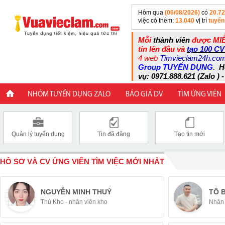
Hôm qua
(06/08/2026)
có
20.7
việc có thêm:
13.040
vị trí
tuyển
Mỗi
thành viên
được MIỄ
tin lên đầu và
tạo 100 CV
4 web
Timvieclam24h.co
Group TUYỂN DỤNG
.
H
vụ: 0971.888.621 (Zalo ) -
NHÓM TUYỂN DỤNG ZALO
BÁO GIÁ DV
TÌM ỨNG VIÊN
Quản lý tuyển dụng
Tin đã đăng
Tạo tin mới
HỒ SƠ VÀ CV ỨNG VIÊN TÌM VIỆC MỚI NHẤT
NGUYỄN MINH THUÝ
TÔ 
Thủ Kho - nhân viên kho
Nhân 