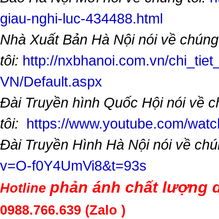
giau-nghi-luc-434488.html
Nhà Xuất Bản Hà Nội nói về chúng
tôi:
http://nxbhanoi.com.vn/chi_tiet
VN/Default.aspx
Đài Truyền hình Quốc Hội nói về 
tôi:
https://www.youtube.com/wa
Đài Truyền Hình Hà Nội nói về chú
v=O-f0Y4UmVi8&t=93s
phản ánh chất lượng d
Hotline
0988.766.639
(Zalo )