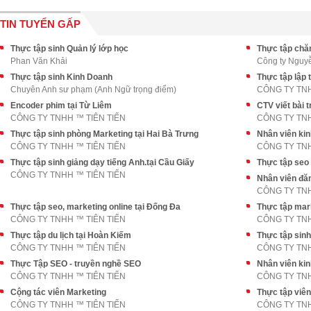
TIN TUYỂN GẤP
Thực tập sinh Quản lý lớp học
Phan Văn Khải
Công ty Nguy
Thực tập sinh Kinh Doanh
Thực tập lập 
Chuyên Anh sư phạm (Anh Ngữ trọng điểm)
CÔNG TY TNH
Encoder phim tại Từ Liêm
CTV viết bài 
CÔNG TY TNHH ™ TIÊN TIẾN
CÔNG TY TNH
Thực tập sinh phòng Marketing tại Hai Bà Trưng
Nhân viên kin
CÔNG TY TNHH ™ TIÊN TIẾN
CÔNG TY TNH
Thực tập sinh giảng dạy tiếng Anh.tại Cầu Giấy
Thực tập seo 
CÔNG TY TNHH ™ TIÊN TIẾN
Nhân viên đăn
CÔNG TY TNH
Thực tập seo, marketing online tại Đống Đa
Thực tập mark
CÔNG TY TNHH ™ TIÊN TIẾN
CÔNG TY TNH
Thực tập du lịch tại Hoàn Kiếm
Thực tập sinh
CÔNG TY TNHH ™ TIÊN TIẾN
CÔNG TY TNH
Thực Tập SEO - truyền nghề SEO
Nhân viên kin
CÔNG TY TNHH ™ TIÊN TIẾN
CÔNG TY TNH
Cộng tác viên Marketing
Thực tập viên
CÔNG TY TNHH ™ TIÊN TIẾN
CÔNG TY TNH