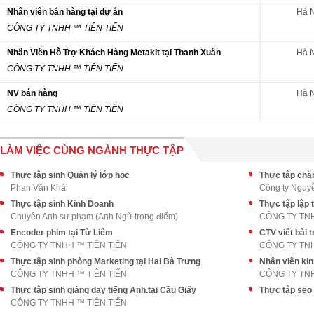
Nhân viên bán hàng tại dự án
Hà N
CÔNG TY TNHH ™ TIÊN TIẾN
Nhân Viên Hỗ Trợ Khách Hàng Metakit tại Thanh Xuân
Hà N
CÔNG TY TNHH ™ TIÊN TIẾN
NV bán hàng
Hà N
CÔNG TY TNHH ™ TIÊN TIẾN
LÀM VIỆC CÙNG NGÀNH THỰC TẬP
Thực tập sinh Quản lý lớp học
Phan Văn Khải
Công ty Nguy
Thực tập sinh Kinh Doanh
Thực tập lập 
Chuyên Anh sư phạm (Anh Ngữ trọng điểm)
CÔNG TY TNH
Encoder phim tại Từ Liêm
CTV viết bài 
CÔNG TY TNHH ™ TIÊN TIẾN
CÔNG TY TNH
Thực tập sinh phòng Marketing tại Hai Bà Trưng
Nhân viên kin
CÔNG TY TNHH ™ TIÊN TIẾN
CÔNG TY TNH
Thực tập sinh giảng dạy tiếng Anh.tại Cầu Giấy
Thực tập seo 
CÔNG TY TNHH ™ TIÊN TIẾN