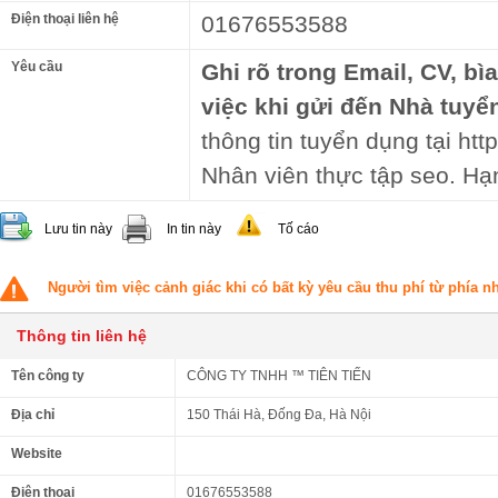
Điện thoại liên hệ
01676553588
Yêu cầu
Ghi rõ trong Email, CV, bì
việc khi gửi đến Nhà tuyể
thông tin tuyển dụng tại http
Nhân viên thực tập seo. Hạ
Lưu tin này
In tin này
Tố cáo
Người tìm việc cảnh giác khi có bất kỳ yêu cầu thu phí từ phía 
Thông tin liên hệ
Tên công ty
CÔNG TY TNHH ™ TIÊN TIẾN
Địa chỉ
150 Thái Hà, Đống Đa, Hà Nội
Website
Điện thoại
01676553588