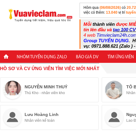
Hôm qua
(06/08/2026)
có
20.7
việc có thêm:
13.040
vị trí
tuyển
Mỗi
thành viên
được MIỄ
tin lên đầu và
tạo 100 CV
4 web
Timvieclam24h.co
Group TUYỂN DỤNG
.
H
vụ: 0971.888.621 (Zalo ) -
NHÓM TUYỂN DỤNG ZALO
BÁO GIÁ DV
TÌM ỨNG VIÊN
HỒ SƠ VÀ CV ỨNG VIÊN TÌM VIỆC MỚI NHẤT
NGUYỄN MINH THUÝ
TÔ 
Thủ Kho - nhân viên kho
Nhân 
Lưu Hoàng Linh
Ngu
Nhân viên kế toán
Lao 