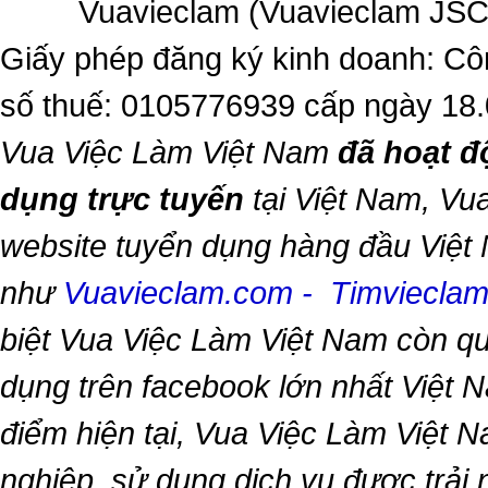
Vuavieclam (Vuavieclam JSC) 
Giấy phép đăng ký kinh doanh: Cô
số thuế: 0105776939 cấp ngày 18
Vua Việc Làm Việt Nam
đã hoạt đ
dụng trực tuyến
tại Việt Nam,
Vua
website tuyển dụng hàng đầu Việt
như
Vuavieclam.com
-
Timviecla
biệt
Vua Việc Làm Việt Nam
còn qu
dụng trên facebook lớn nhất Việt Na
điểm hiện tại,
Vua Việc Làm Việt 
nghiệp, sử dụng dịch vụ được trải