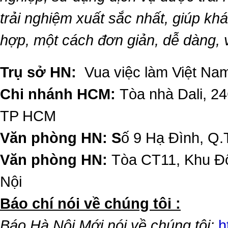
trải nghiệm xuất sắc nhất, giúp k
hợp, một cách đơn giản, dễ dàng,
Trụ sở HN:
Vua việc làm Việt Nam
Chi nhánh HCM:
Tòa nhà Dali, 2
TP HCM
Văn phòng HN: S
ố 9 Hạ Đình, Q.
Văn phòng HN:
Tòa CT11, Khu Đô
Nội
​Báo chí nói về chúng tôi :
Báo Hà Nội Mới nói về chúng tôi:
h