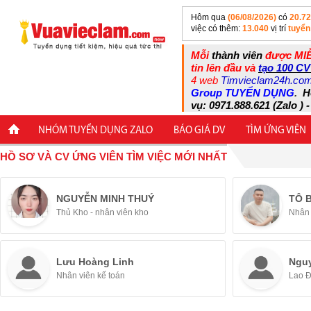
Hôm qua
(06/08/2026)
có
20.7
việc có thêm:
13.040
vị trí
tuyển
Mỗi
thành viên
được MIỄ
tin lên đầu và
tạo 100 CV
4 web
Timvieclam24h.co
Group TUYỂN DỤNG
.
H
vụ: 0971.888.621 (Zalo ) -
NHÓM TUYỂN DỤNG ZALO
BÁO GIÁ DV
TÌM ỨNG VIÊN
HỒ SƠ VÀ CV ỨNG VIÊN TÌM VIỆC MỚI NHẤT
NGUYỄN MINH THUÝ
TÔ 
Thủ Kho - nhân viên kho
Nhân 
Lưu Hoàng Linh
Ngu
Nhân viên kế toán
Lao 