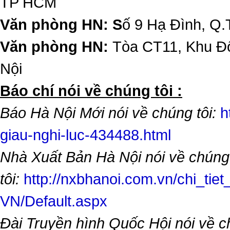
TP HCM
Văn phòng HN: S
ố 9 Hạ Đình, Q.
Văn phòng HN:
Tòa CT11, Khu Đô
Nội
​Báo chí nói về chúng tôi :
Báo Hà Nội Mới nói về chúng tôi:
h
giau-nghi-luc-434488.html
Nhà Xuất Bản Hà Nội nói về chúng
tôi:
http://nxbhanoi.com.vn/chi_tiet
VN/Default.aspx
Đài Truyền hình Quốc Hội nói về 