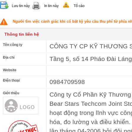
Lưu tin này
In tin này
Tố cáo
Người tìm việc cảnh giác khi có bất kỳ yêu cầu thu phí từ phía 
Thông tin liên hệ
Tên công ty
CÔNG TY CP KỸ THƯƠNG 
Địa chỉ
Tầng 5, số 14 Pháo Đài Láng
Website
Điện thoại
0984709598
Giới thiệu
Công ty Cổ Phần Kỹ Thương 
Bear Stars Techcom Joint S
hoạt động trong lĩnh vực côn
hóa, đo lường và điều khiển
lập tháng 04-2006 bởi đội ng