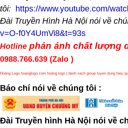
tôi:
https://www.youtube.com/wa
Đài Truyền Hình Hà Nội nói về chú
v=O-f0Y4UmVi8&t=93s
phản ánh chất lượng d
Hotline
0988.766.639
(Zalo )
Hoàng Logo hoanglogo.com
hoàng logo
|
danh sach group tuyen dung hieu q
​Báo chí nói về chúng tôi
:
Đài Truyền hình Hà Nội nói về 