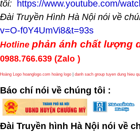
tôi:
https://www.youtube.com/wa
Đài Truyền Hình Hà Nội nói về chú
v=O-f0Y4UmVi8&t=93s
phản ánh chất lượng d
Hotline
0988.766.639
(Zalo )
Hoàng Logo hoanglogo.com
hoàng logo
|
danh sach group tuyen dung hieu q
​Báo chí nói về chúng tôi
:
Đài Truyền hình Hà Nội nói về 