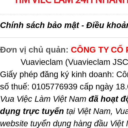
TIM VIEC LAM 24H NHANH,
Chính sách bảo mật
Điều khoả
-
Đơn vị chủ quản:
CÔNG TY CỔ 
Vuavieclam (Vuavieclam JSC) 
Giấy phép đăng ký kinh doanh: Cô
số thuế: 0105776939 cấp ngày 18
Vua Việc Làm Việt Nam
đã hoạt đ
dụng trực tuyến
tại Việt Nam,
Vua
website tuyển dụng hàng đầu Việt