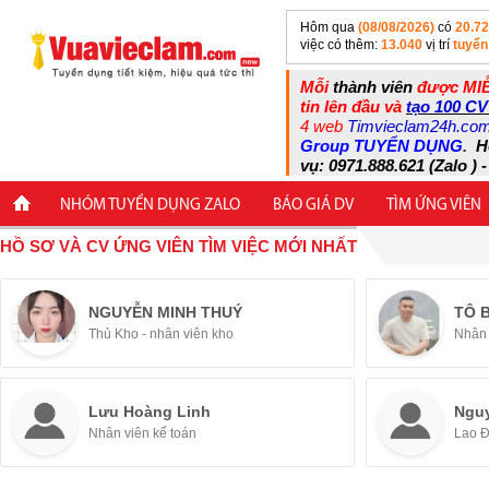
Hôm qua
(08/08/2026)
có
20.7
việc có thêm:
13.040
vị trí
tuyển
Mỗi
thành viên
được MIỄ
tin lên đầu và
tạo 100 CV
4 web
Timvieclam24h.co
Group TUYỂN DỤNG
.
H
vụ: 0971.888.621 (Zalo ) -
NHÓM TUYỂN DỤNG ZALO
BÁO GIÁ DV
TÌM ỨNG VIÊN
HỒ SƠ VÀ CV ỨNG VIÊN TÌM VIỆC MỚI NHẤT
NGUYỄN MINH THUÝ
TÔ 
Thủ Kho - nhân viên kho
Nhân 
Lưu Hoàng Linh
Ngu
Nhân viên kế toán
Lao 