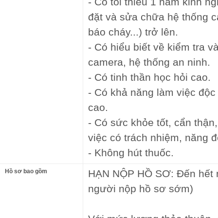
- Có tối thiểu 1 năm kinh n
đặt và sửa chữa hệ thống c
báo cháy...) trở lên.
- Có hiểu biết về kiểm tra 
camera, hệ thống an ninh.
- Có tinh thần học hỏi cao.
- Có khả năng làm việc độc 
cao.
- Có sức khỏe tốt, cẩn thận
việc có trách nhiệm, năng độ
- Không hút thuốc.
Hồ sơ bao gồm
HẠN NỘP HỒ SƠ: Đến hết n
người nộp hồ sơ sớm)