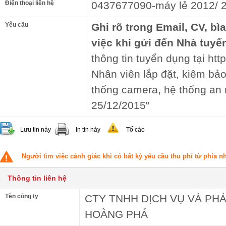
Điện thoại liên hệ
0437677090-máy lẻ 2012/ 
Yêu cầu
Ghi rõ trong Email, CV, bì
việc khi gửi đến Nhà tuyể
thông tin tuyển dụng tại http
Nhân viên lắp đặt, kiêm bả
thống camera, hệ thống an 
25/12/2015"
Lưu tin này
In tin này
Tố cáo
Người tìm việc cảnh giác khi có bất kỳ yêu cầu thu phí từ phía 
Thông tin liên hệ
Tên công ty
CTY TNHH DỊCH VỤ VÀ PH
HOÀNG PHÁ