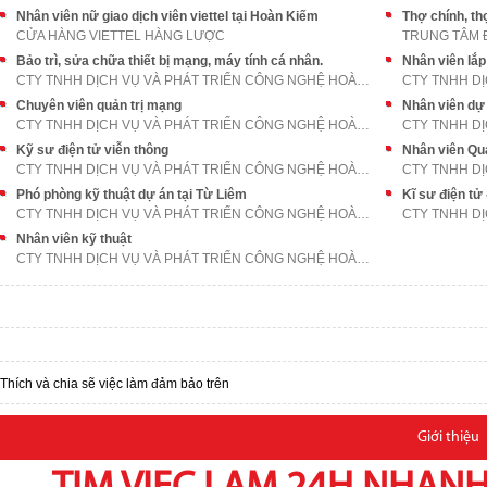
Nhân viên nữ giao dịch viên viettel tại Hoàn Kiếm
Thợ chính, th
CỬA HÀNG VIETTEL HÀNG LƯỢC
TRUNG TÂM Đ
Bảo trì, sửa chữa thiết bị mạng, máy tính cá nhân.
CTY TNHH DỊCH VỤ VÀ PHÁT TRIỂN CÔNG NGHỆ HOÀNG PHÁ
Chuyên viên quản trị mạng
Nhân viên dự 
CTY TNHH DỊCH VỤ VÀ PHÁT TRIỂN CÔNG NGHỆ HOÀNG PHÁ
Kỹ sư điện tử viễn thông
Nhân viên Quả
CTY TNHH DỊCH VỤ VÀ PHÁT TRIỂN CÔNG NGHỆ HOÀNG PHÁ
Phó phòng kỹ thuật dự án tại Từ Liêm
Kĩ sư điện tử 
CTY TNHH DỊCH VỤ VÀ PHÁT TRIỂN CÔNG NGHỆ HOÀNG PHÁ
Nhân viên kỹ thuật
CTY TNHH DỊCH VỤ VÀ PHÁT TRIỂN CÔNG NGHỆ HOÀNG PHÁ
Thích và chia sẽ việc làm đảm bảo trên
Giới thiệu