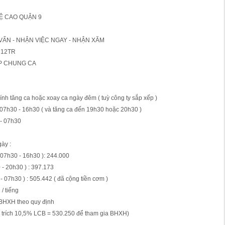
Ệ CAO QUẬN 9
ẤN - NHẬN VIỆC NGAY - NHẬN XĂM
 12TR
P CHUNG CA
ính tăng ca hoặc xoay ca ngày đêm ( tuỳ công ty sắp xếp )
 07h30 - 16h30 ( và tăng ca đến 19h30 hoặc 20h30 )
 - 07h30
ày :
 07h30 - 16h30 ): 244.000
 - 20h30 ) : 397.173
- 07h30 ) : 505.442 ( đã cộng tiền cơm )
 / tiếng
BHXH theo quy định
 trích 10,5% LCB = 530.250 để tham gia BHXH)