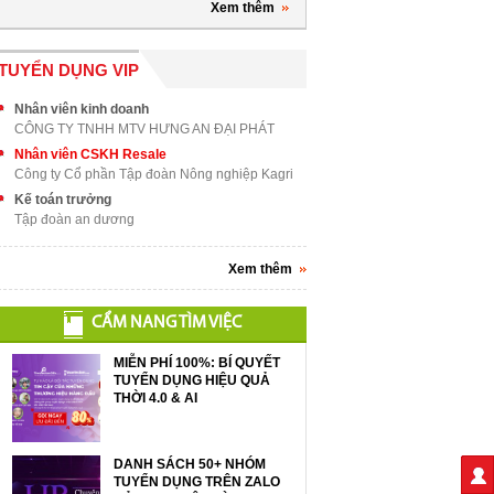
Xem thêm
TUYỂN DỤNG VIP
Nhân viên kinh doanh
CÔNG TY TNHH MTV HƯNG AN ĐẠI PHÁT
Nhân viên CSKH Resale
Công ty Cổ phần Tập đoàn Nông nghiệp Kagri
Kế toán trưởng
Tập đoàn an dương
Xem thêm
CẨM NANG TÌM VIỆC
MIỄN PHÍ 100%: BÍ QUYẾT
TUYỂN DỤNG HIỆU QUẢ
THỜI 4.0 & AI
DANH SÁCH 50+ NHÓM
TUYỂN DỤNG TRÊN ZALO