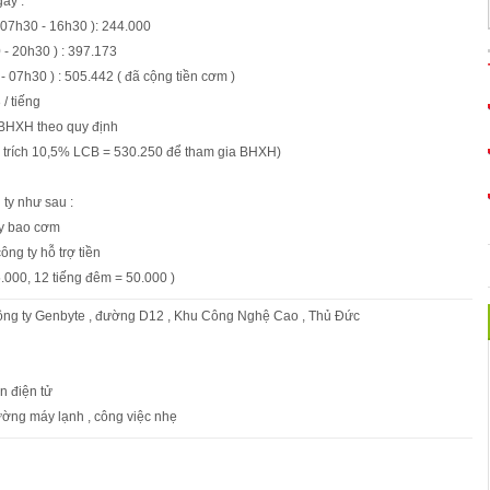
ày :
 07h30 - 16h30 ): 244.000
 - 20h30 ) : 397.173
- 07h30 ) : 505.442 ( đã cộng tiền cơm )
 / tiếng
BHXH theo quy định
 trích 10,5% LCB = 530.250 để tham gia BHXH)
 ty như sau :
ty bao cơm
công ty hỗ trợ tiền
5.000, 12 tiếng đêm = 50.000 )
 Công ty Genbyte , đường D12 , Khu Công Nghệ Cao , Thủ Đức
ện điện tử
ường máy lạnh , công việc nhẹ