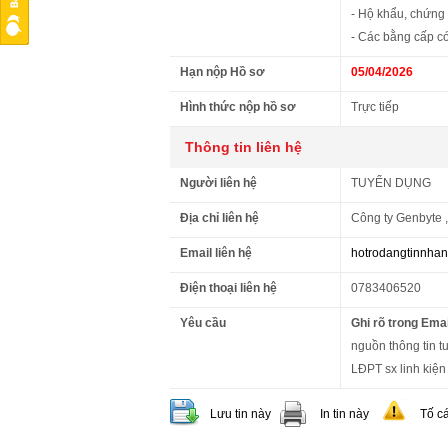
- Hộ khẩu, chứng
- Các bằng cấp có
Hạn nộp Hồ sơ
05/04/2026
Hình thức nộp hồ sơ
Trực tiếp
Thông tin liên hệ
Người liên hệ
TUYỂN DỤNG
Địa chỉ liên hệ
Công ty Genbyte 
Email liên hệ
hotrodangtinnha
Điện thoại liên hệ
0783406520
Yêu cầu
Ghi rõ trong Emai
nguồn thông tin t
LĐPT sx linh kiện
Lưu tin này
In tin này
Tố c