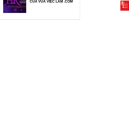
CỦA VUA VIỆC LÀM .COM
1