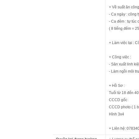
+ Về suất ăn công
- Ca ngày : công 
- Ca đêm : tự túc 
( 8 tiếng đêm = 2
+ Làm việc tại :
+ Công việc :
- Sản xuất linh ki
- Làm ngồi môi tr
+ Hồ Sơ :
Tuổi từ 18 đến 40
CCCD gốc
CCCD photo ( 1 b
Hình 3x4
+ Liên hệ: 07834