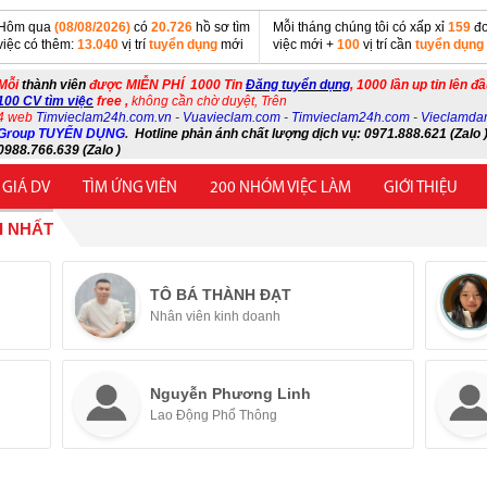
Hôm qua
(08/08/2026)
có
20.726
hồ sơ tìm
Mỗi tháng chúng tôi có xấp xỉ
159
đơ
việc có thêm:
13.040
vị trí
tuyển dụng
mới
việc mới +
100
vị trí cần
tuyển dụng
Mỗi
thành viên
được MIỄN PHÍ 1000 Tin
Đăng tuyển dụng
, 1000 lần up tin lên đ
100 CV tìm việc
free ,
không cần chờ duyệt, Trên
4 web
Timvieclam24h.com.vn
-
Vuavieclam.com
-
Timvieclam24h.com
-
Vieclamda
Group TUYỂN DỤNG
.
Hotline phản ánh chất lượng dịch vụ: 0971.888.621 (Zalo )
0988.766.639 (Zalo )
 GIÁ DV
TÌM ỨNG VIÊN
200 NHÓM VIỆC LÀM
GIỚI THIỆU
I NHẤT
TÔ BÁ THÀNH ĐẠT
Nhân viên kinh doanh
Nguyễn Phương Linh
Lao Động Phổ Thông