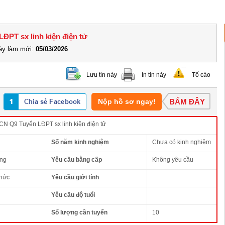
ĐPT sx linh kiện điện tử
y làm mới:
05/03/2026
Lưu tin này
In tin này
Tố cáo
Nộp hồ sơ ngay!
BẤM ĐÂY
 Q9 Tuyển LĐPT sx linh kiện điện tử
Số năm kinh nghiệm
Chưa có kinh nghiệm
ông
Yêu cầu bằng cấp
Không yêu cầu
thức
Yêu cầu giới tính
Yêu cầu độ tuổi
Số lượng cần tuyển
10