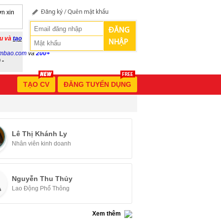
n xin
Đăng ký
/
Quên mật khẩu
ĐĂNG
ầu và
tạo
NHẬP
mbao.com
và
200+
 -
TẠO CV
ĐĂNG TUYỂN DỤNG
Lê Thị Khánh Ly
Nhân viên kinh doanh
Nguyễn Thu Thủy
Lao Động Phổ Thông
Xem thêm