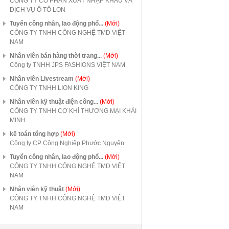
CÔNG TY CỔ PHẦN XUẤT NHẬP KHẨU VÀ
DỊCH VỤ Ô TÔ LON
Tuyển công nhân, lao động phổ...
(Mới)
CÔNG TY TNHH CÔNG NGHỆ TMD VIỆT
NAM
Nhân viên bán hàng thời trang...
(Mới)
Công ty TNHH JPS FASHIONS VIỆT NAM
Nhân viên Livestream
(Mới)
CÔNG TY TNHH LION KING
Nhân viên kỹ thuật điện công...
(Mới)
CÔNG TY TNHH CƠ KHÍ THƯƠNG MẠI KHẢI
MINH
kế toán tổng hợp
(Mới)
Công ty CP Công Nghiệp Phước Nguyên
Tuyển công nhân, lao động phổ...
(Mới)
CÔNG TY TNHH CÔNG NGHỆ TMD VIỆT
NAM
Nhân viên kỹ thuật
(Mới)
CÔNG TY TNHH CÔNG NGHỆ TMD VIỆT
NAM