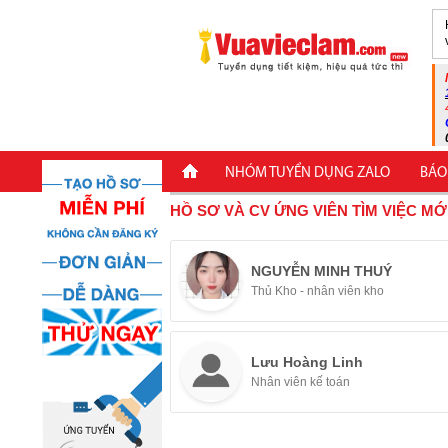
NHÓM TUYỂN DỤNG ZALO
BÁO
HỒ SƠ VÀ CV ỨNG VIÊN TÌM VIỆC MỚ
NGUYỄN MINH THUÝ
Thủ Kho - nhân viên kho
Lưu Hoàng Linh
Nhân viên kế toán