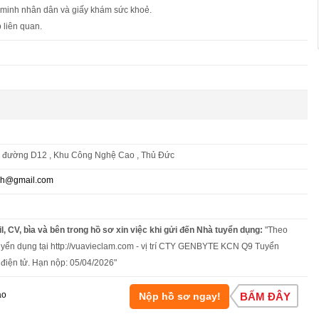
 minh nhân dân và giấy khám sức khoẻ.
 liên quan.
, đường D12 , Khu Công Nghệ Cao , Thủ Đức
nh@gmail.com
l, CV, bìa và bên trong hồ sơ xin việc khi gửi đến Nhà tuyển dụng:
"Theo
uyển dụng tại http://vuavieclam.com - vị trí CTY GENBYTE KCN Q9 Tuyển
 điện tử. Hạn nộp: 05/04/2026"
áo
Nộp hồ sơ ngay!
BẤM ĐÂY