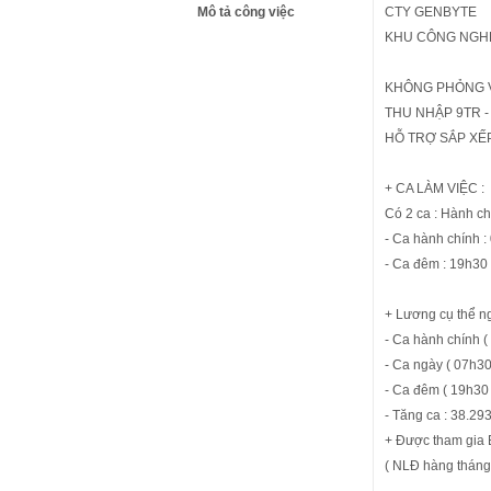
Mô tả công việc
CTY GENBYTE
KHU CÔNG NGH
KHÔNG PHỎNG V
THU NHẬP 9TR -
HỖ TRỢ SẮP XẾ
+ CA LÀM VIỆC :
Có 2 ca : Hành ch
- Ca hành chính :
- Ca đêm : 19h30
+ Lương cụ thể ng
- Ca hành chính (
- Ca ngày ( 07h30
- Ca đêm ( 19h30 
- Tăng ca : 38.293
+ Được tham gia 
( NLĐ hàng tháng