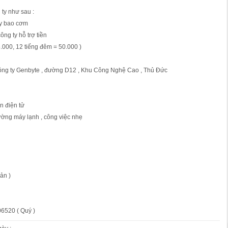
 ty như sau :
ty bao cơm
công ty hỗ trợ tiền
5.000, 12 tiếng đêm = 50.000 )
 Công ty Genbyte , đường D12 , Khu Công Nghệ Cao , Thủ Đức
ện điện tử
ường máy lạnh , công việc nhẹ
ản )
06520 ( Quý )