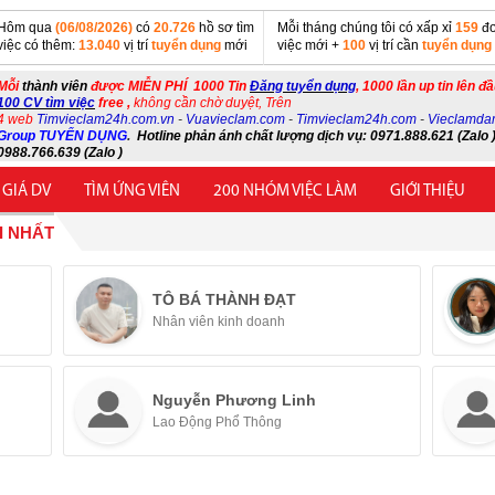
Hôm qua
(06/08/2026)
có
20.726
hồ sơ tìm
Mỗi tháng chúng tôi có xấp xỉ
159
đơ
việc có thêm:
13.040
vị trí
tuyển dụng
mới
việc mới +
100
vị trí cần
tuyển dụng
Mỗi
thành viên
được MIỄN PHÍ 1000 Tin
Đăng tuyển dụng
, 1000 lần up tin lên đ
100 CV tìm việc
free ,
không cần chờ duyệt, Trên
4 web
Timvieclam24h.com.vn
-
Vuavieclam.com
-
Timvieclam24h.com
-
Vieclamda
Group TUYỂN DỤNG
.
Hotline phản ánh chất lượng dịch vụ: 0971.888.621 (Zalo )
0988.766.639 (Zalo )
 GIÁ DV
TÌM ỨNG VIÊN
200 NHÓM VIỆC LÀM
GIỚI THIỆU
I NHẤT
TÔ BÁ THÀNH ĐẠT
Nhân viên kinh doanh
Nguyễn Phương Linh
Lao Động Phổ Thông