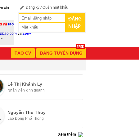
n xin
Đăng ký
/
Quên mật khẩu
ĐĂNG
ầu và
tạo
NHẬP
mbao.com
và
200+
 -
TẠO CV
ĐĂNG TUYỂN DỤNG
Lê Thị Khánh Ly
Nhân viên kinh doanh
Nguyễn Thu Thủy
Lao Động Phổ Thông
Xem thêm