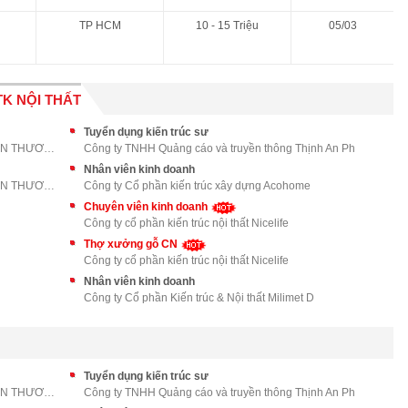
TP HCM
10 - 15 Triệu
05/03
K NỘI THẤT
Tuyển dụng kiến trúc sư
CÔNG TY CỔ PHẦN XÂY DỰNG VÀ PHÁT TRIỂN THƯƠNG MẠI
Công ty TNHH Quảng cáo và truyền thông Thịnh An Ph
Nhân viên kinh doanh
CÔNG TY CỔ PHẦN XÂY DỰNG VÀ PHÁT TRIỂN THƯƠNG MẠI
Công ty Cổ phần kiến trúc xây dựng Acohome
Chuyên viên kinh doanh
Công ty cổ phần kiến trúc nội thất Nicelife
Thợ xưởng gỗ CN
Công ty cổ phần kiến trúc nội thất Nicelife
Nhân viên kinh doanh
Công ty Cổ phần Kiến trúc & Nội thất Milimet D
Tuyển dụng kiến trúc sư
CÔNG TY CỔ PHẦN XÂY DỰNG VÀ PHÁT TRIỂN THƯƠNG MẠI
Công ty TNHH Quảng cáo và truyền thông Thịnh An Ph