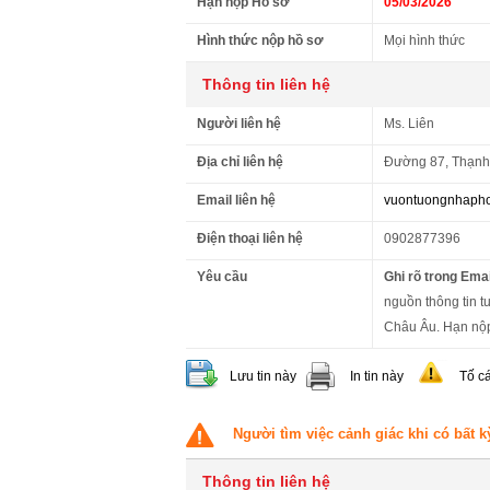
Hạn nộp Hồ sơ
05/03/2026
Hình thức nộp hồ sơ
Mọi hình thức
Thông tin liên hệ
Người liên hệ
Ms. Liên
Địa chỉ liên hệ
Đường 87, Thạnh
Email liên hệ
vuontuongnhaph
Điện thoại liên hệ
0902877396
Yêu cầu
Ghi rõ trong Emai
nguồn thông tin t
Châu Âu. Hạn nộp
Lưu tin này
In tin này
Tố c
Người tìm việc cảnh giác khi có bất k
Thông tin liên hệ