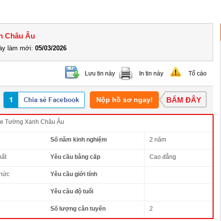
nh Châu Âu
y làm mới:
05/03/2026
Lưu tin này
In tin này
Tố cáo
Nộp hồ sơ ngay!
BẤM ĐÂY
ne Tường Xanh Châu Âu
Số năm kinh nghiệm
2 năm
hất
Yêu cầu bằng cấp
Cao đẳng
thức
Yêu cầu giới tính
Yêu cầu độ tuổi
Số lượng cần tuyển
2