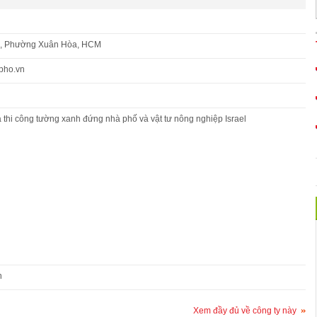
n, Phường Xuân Hòa, HCM
pho.vn
thi công tường xanh đứng nhà phố và vật tư nông nghiệp Israel
n
Xem đầy đủ về công ty này