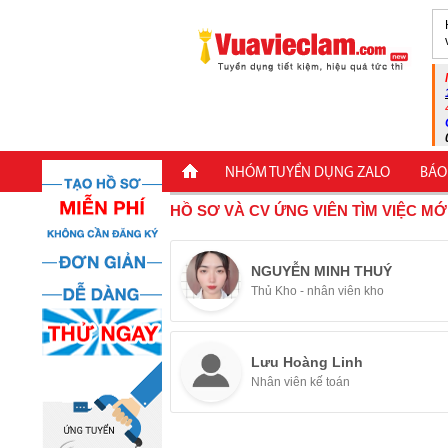
NHÓM TUYỂN DỤNG ZALO
BÁO
HỒ SƠ VÀ CV ỨNG VIÊN TÌM VIỆC MỚ
NGUYỄN MINH THUÝ
Thủ Kho - nhân viên kho
Lưu Hoàng Linh
Nhân viên kế toán