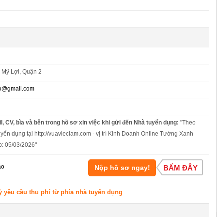
 Mỹ Lợi, Quận 2
o@gmail.com
l, CV, bìa và bên trong hồ sơ xin việc khi gửi đến Nhà tuyển dụng:
"Theo
uyển dụng tại http://vuavieclam.com - vị trí Kinh Doanh Online Tường Xanh
: 05/03/2026"
áo
Nộp hồ sơ ngay!
BẤM ĐÂY
ỳ yêu cầu thu phí từ phía nhà tuyển dụng