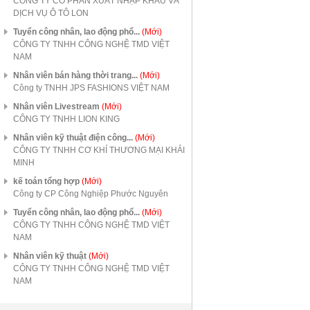
CÔNG TY CỔ PHẦN XUẤT NHẬP KHẨU VÀ
DỊCH VỤ Ô TÔ LON
Tuyển công nhân, lao động phổ...
(Mới)
CÔNG TY TNHH CÔNG NGHỆ TMD VIỆT
NAM
Nhân viên bán hàng thời trang...
(Mới)
Công ty TNHH JPS FASHIONS VIỆT NAM
Nhân viên Livestream
(Mới)
CÔNG TY TNHH LION KING
Nhân viên kỹ thuật điện công...
(Mới)
CÔNG TY TNHH CƠ KHÍ THƯƠNG MẠI KHẢI
MINH
kế toán tổng hợp
(Mới)
Công ty CP Công Nghiệp Phước Nguyên
Tuyển công nhân, lao động phổ...
(Mới)
CÔNG TY TNHH CÔNG NGHỆ TMD VIỆT
NAM
Nhân viên kỹ thuật
(Mới)
CÔNG TY TNHH CÔNG NGHỆ TMD VIỆT
NAM