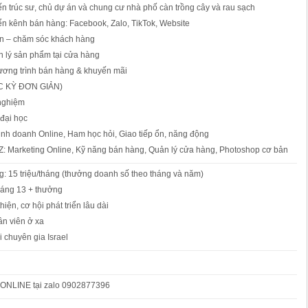
ến trúc sư, chủ dự án và chung cư nhà phố càn trồng cây và rau sạch
iển kênh bán hàng: Facebook, Zalo, TikTok, Website
ơn – chăm sóc khách hàng
n lý sản phẩm tại cửa hàng
ương trình bán hàng & khuyến mãi
C KỲ ĐƠN GIẢN)
nghiệm
đại học
kinh doanh Online, Ham học hỏi, Giao tiếp ổn, năng động
–Z: Marketing Online, Kỹ năng bán hàng, Quản lý cửa hàng, Photoshop cơ bản
: 15 triệu/tháng (thưởng doanh số theo tháng và năm)
háng 13 + thưởng
hiện, cơ hội phát triển lâu dài
ân viên ở xa
 chuyên gia Israel
 ONLINE tại zalo 0902877396