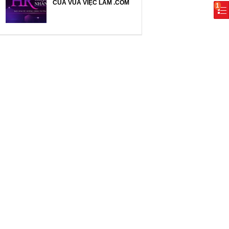
CỦA VUA VIỆC LÀM .COM
1