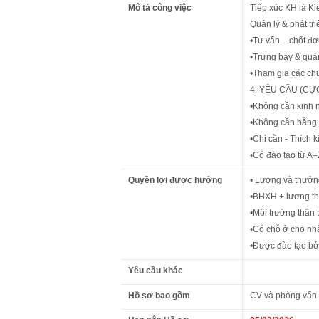
Mô tả công việc
Tiếp xúc KH là Ki
Quản lý & phát tr
•Tư vấn – chốt đ
•Trưng bày & quả
•Tham gia các ch
4. YÊU CẦU (CỰ
•Không cần kinh 
•Không cần bằng 
•Chỉ cần - Thích 
•Có đào tạo từ A
Quyền lợi được hưởng
• Lương và thưởng
•BHXH + lương t
•Môi trường thân t
•Có chỗ ở cho nh
•Được đào tạo bởi
Yêu cầu khác
Hồ sơ bao gồm
CV và phòng vấn