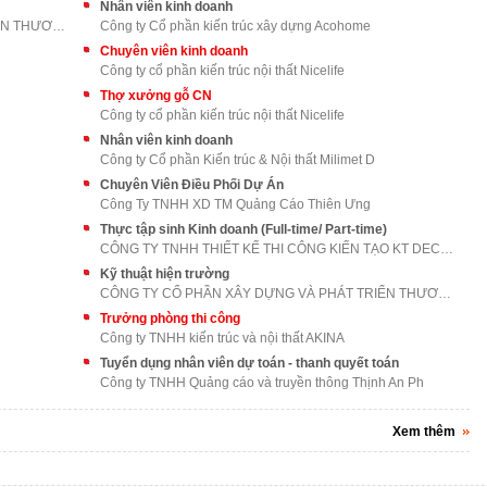
Nhân viên kinh doanh
CÔNG TY CỔ PHẦN XÂY DỰNG VÀ PHÁT TRIỂN THƯƠNG MẠI
Công ty Cổ phần kiến trúc xây dựng Acohome
Chuyên viên kinh doanh
Công ty cổ phần kiến trúc nội thất Nicelife
Thợ xưởng gỗ CN
Công ty cổ phần kiến trúc nội thất Nicelife
Nhân viên kinh doanh
Công ty Cổ phần Kiến trúc & Nội thất Milimet D
Chuyên Viên Điều Phối Dự Án
Công Ty TNHH XD TM Quảng Cáo Thiên Ưng
Thực tập sinh Kinh doanh (Full-time/ Part-time)
CÔNG TY TNHH THIẾT KẾ THI CÔNG KIẾN TẠO KT DECOR
Kỹ thuật hiện trường
CÔNG TY CỔ PHẦN XÂY DỰNG VÀ PHÁT TRIỂN THƯƠNG MẠI
Trưởng phòng thi công
Công ty TNHH kiến trúc và nội thất AKINA
Tuyển dụng nhân viên dự toán - thanh quyết toán
Công ty TNHH Quảng cáo và truyền thông Thịnh An Ph
Xem thêm