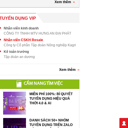
Xem thêm
TUYỂN DỤNG VIP
Nhân viên kinh doanh
CÔNG TY TNHH MTV HƯNG AN ĐẠI PHÁT
Nhân viên CSKH Resale
Công ty Cổ phần Tập đoàn Nông nghiệp Kagri
Kế toán trưởng
Tập đoàn an dương
Xem thêm
CẨM NANG TÌM VIỆC
MIỄN PHÍ 100%: BÍ QUYẾT
TUYỂN DỤNG HIỆU QUẢ
THỜI 4.0 & AI
DANH SÁCH 50+ NHÓM
TUYỂN DỤNG TRÊN ZALO