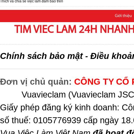
Thích và chia sẽ việc làm đảm bảo trên
Giới thiệu
TIM VIEC LAM 24H NHANH,
Chính sách bảo mật
Điều khoả
-
Đơn vị chủ quản:
CÔNG TY CỔ 
Vuavieclam (Vuavieclam JSC) 
Giấy phép đăng ký kinh doanh: Cô
số thuế: 0105776939 cấp ngày 18
Vua Việc Làm Việt Nam
đã hoạt đ