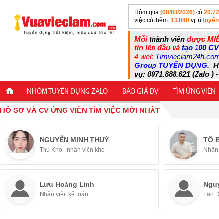
Hôm qua
(08/08/2026)
có
20.7
việc có thêm:
13.040
vị trí
tuyển
Mỗi
thành viên
được MIỄ
tin lên đầu và
tạo 100 CV
4 web
Timvieclam24h.co
Group TUYỂN DỤNG
.
H
vụ: 0971.888.621 (Zalo ) -
NHÓM TUYỂN DỤNG ZALO
BÁO GIÁ DV
TÌM ỨNG VIÊN
HỒ SƠ VÀ CV ỨNG VIÊN TÌM VIỆC MỚI NHẤT
NGUYỄN MINH THUÝ
TÔ 
Thủ Kho - nhân viên kho
Nhân 
Lưu Hoàng Linh
Ngu
Nhân viên kế toán
Lao 