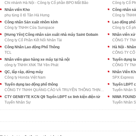
Chi nhánh Hà Nội - Công ty Cổ phần BPO Mắt Bão
Công ty Cổ Ph
Nhân viên Kho
Công nhân sả
phụ tùng ô tô Tân Hà Hưng
Công ty TNHH 
Công nhân Sản xuất nhôm kính
Lao động phổ 
Công ty TNHH Cửa Sunspace
Công ty Cổ ph
[Hưng Yên] Công nhân sản xuất nhà máy Saint Gobain
Nhân viên xử
Công ty Cổ Phần Kết Nối Nhân Tài
CÔNG TY TN
Công Nhân Lao động Phổ Thông
Hà Nội - Nhân
TCL
CÔNG TY CỔ
Nhân viên giao hàng xe máy tại hà nội
Tuyển dụng l
công ty TNHH XNK TM Yên Phát
QC, lắp ráp, đứng máy
Nhân Viên Kh
Công ty Honda Việt Nam
SPX Express
Tuyển dụng lao động phổ thông
CÔNG TY TNHH QUẢNG CÁO VÀ TRUYỀN THÔNG THỊNH AN PH
Tuyển Nhân 
CTY GENBYTE KCN Q9 Tuyển LĐPT sx linh kiện điện tử
Tuyển Nhân Sự
Tuyển Nhân 