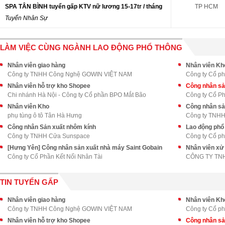
SPA TÂN BÌNH tuyển gấp KTV nữ lương 15-17tr / tháng
TP HCM
Tuyển Nhân Sự
LÀM VIỆC CÙNG NGÀNH LAO ĐỘNG PHỔ THÔNG
Nhân viên giao hàng
Nhân viên Kh
Công ty TNHH Công Nghệ GOWIN VIỆT NAM
Công ty Cổ ph
Nhân viên hỗ trợ kho Shopee
Công nhân sả
Chi nhánh Hà Nội - Công ty Cổ phần BPO Mắt Bão
Công ty Cổ Ph
Nhân viên Kho
Công nhân sả
phụ tùng ô tô Tân Hà Hưng
Công ty TNHH 
Công nhân Sản xuất nhôm kính
Lao động phổ 
Công ty TNHH Cửa Sunspace
Công ty Cổ ph
[Hưng Yên] Công nhân sản xuất nhà máy Saint Gobain
Nhân viên xử
Công ty Cổ Phần Kết Nối Nhân Tài
CÔNG TY TN
TIN TUYỂN GẤP
Nhân viên giao hàng
Nhân viên Kh
Công ty TNHH Công Nghệ GOWIN VIỆT NAM
Công ty Cổ ph
Nhân viên hỗ trợ kho Shopee
Công nhân sả