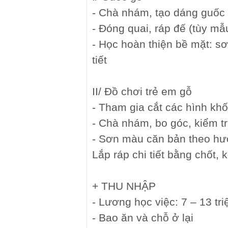
- Chà nhám, tạo dáng guốc
- Đóng quai, ráp đế (tùy mẫ
- Học hoàn thiện bề mặt: s
tiết
II/ Đồ chơi trẻ em gỗ
- Tham gia cắt các hình kh
- Chà nhám, bo góc, kiểm t
- Sơn màu căn bản theo h
Lắp ráp chi tiết bằng chốt, 
+ THU NHẬP
- Lương học việc: 7 – 13 tri
- Bao ăn và chỗ ở lại