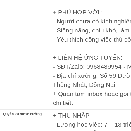
+ PHÙ HỢP VỚI :
- Người chưa có kinh nghi
- Siêng năng, chịu khó, làm 
- Yêu thích công việc thủ c
+ LIÊN HỆ ỨNG TUYỂN:
- SĐT/Zalo: 0968489954 - 
- Địa chỉ xưởng: Số 59 Dư
Thống Nhất, Đồng Nai
+ Quan tâm inbox hoặc gọi t
chi tiết.
Quyền lợi được hưởng
+ THU NHẬP
- Lương học việc: 7 – 13 tri