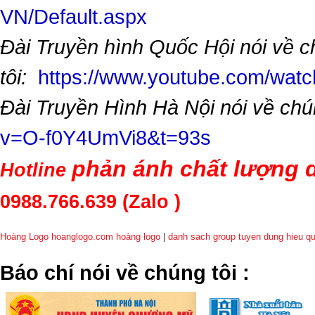
VN/Default.aspx
Đài Truyền hình Quốc Hội nói về 
tôi:
https://www.youtube.com/wa
Đài Truyền Hình Hà Nội nói về chú
v=O-f0Y4UmVi8&t=93s
phản ánh chất lượng d
Hotline
0988.766.639
(Zalo )
Hoàng Logo hoanglogo.com
hoàng logo
|
danh sach group tuyen dung hieu q
​Báo chí nói về chúng tôi
: