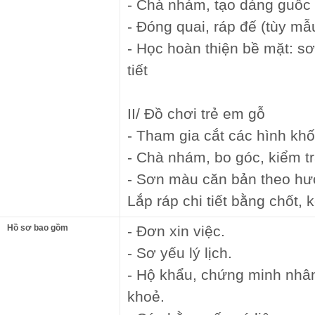
- Chà nhám, tạo dáng guốc
- Đóng quai, ráp đế (tùy mẫ
- Học hoàn thiện bề mặt: s
tiết
II/ Đồ chơi trẻ em gỗ
- Tham gia cắt các hình kh
- Chà nhám, bo góc, kiểm t
- Sơn màu căn bản theo h
Lắp ráp chi tiết bằng chốt, 
Hồ sơ bao gồm
- Đơn xin việc.
- Sơ yếu lý lịch.
- Hộ khẩu, chứng minh nhâ
khoẻ.