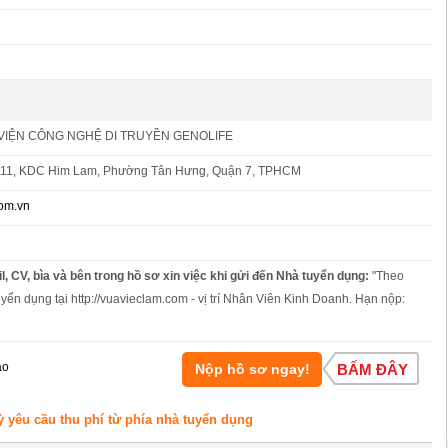
VIỆN CÔNG NGHỆ DI TRUYỀN GENOLIFE
 11, KDC Him Lam, Phường Tân Hưng, Quận 7, TPHCM
om.vn
l, CV, bìa và bên trong hồ sơ xin việc khi gửi đến Nhà tuyển dụng:
"Theo
uyển dụng tại http://vuavieclam.com - vị trí Nhân Viên Kinh Doanh. Hạn nộp:
áo
Nộp hồ sơ ngay!
BẤM ĐÂY
ỳ yêu cầu thu phí từ phía nhà tuyển dụng