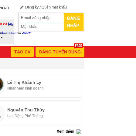
n xin
Đăng ký
/
Quên mật khẩu
ĐĂNG
ầu và
tạo
NHẬP
mbao.com
và
200+
 -
TẠO CV
ĐĂNG TUYỂN DỤNG
Lê Thị Khánh Ly
Nhân viên kinh doanh
Nguyễn Thu Thủy
Lao Động Phổ Thông
Xem thêm