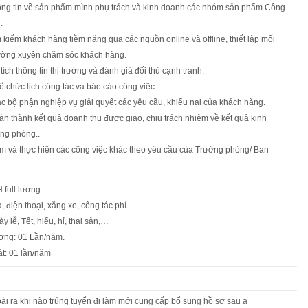
hông tin về sản phẩm mình phụ trách và kinh doanh các nhóm sản phẩm Công
.
ìm kiếm khách hàng tiềm năng qua các nguồn online và offline, thiết lập mối
hường xuyên chăm sóc khách hàng.
tích thông tin thị trường và đánh giá đối thủ cạnh tranh.
tổ chức lịch công tác và báo cáo công việc.
ác bộ phận nghiệp vụ giải quyết các yêu cầu, khiếu nại của khách hàng.
n thành kết quả doanh thu được giao, chịu trách nhiệm về kết quả kinh
ng phòng..
ệm và thực hiện các công việc khác theo yêu cầu của Trưởng phòng/ Ban
 full lương
, điện thoại, xăng xe, công tác phí
 lễ, Tết, hiếu, hỉ, thai sản,…
lương: 01 Lần/năm.
át: 01 lần/năm
i ra khi nào trúng tuyển đi làm mới cung cấp bổ sung hồ sơ sau ạ