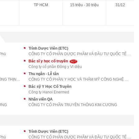
TP HCM
15 triệu - 30 triệu
31/12
Trình Dược Viên (ETC)
 Phú
CÔNG TY CỔ PHẦN DƯỢC PHẨM VÀ ĐẦU TƯ QUỐC TẾ AN PHÁ
Bác sĩ y học cổ truyền
Công ty cổ phần Đông y Vi diệu
Thu ngân - Lễ tân
CÔNG TY TNHH QUẢNG CÁO VÀ TRUYỀN THÔNG THỊNH AN PH
CÔNG TY CỔ PHẦN Y HỌC VÀ THẨM MỸ CÔNG NGHỆ CAO VỆ
Bác sỹ Y Học Cổ Truyền
Công ty Hanoi Enermed
Nhân viên QA
ƠNG
CÔNG TY CỔ PHẦN TRUYỀN THÔNG KIM CƯƠNG
Trình Dược Viên (ETC)
 Phú
CÔNG TY CỔ PHẦN DƯỢC PHẨM VÀ ĐẦU TƯ QUỐC TẾ AN PHÁ