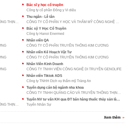
Bác sĩ y học cổ truyền
Công ty cổ phần Đông y Vi diệu
Thu ngân - Lễ tân
CÔNG TY TNHH QUẢNG CÁO VÀ TRUYỀN THÔNG THỊNH AN PH
CÔNG TY CỔ PHẦN Y HỌC VÀ THẨM MỸ CÔNG NGHỆ CAO VỆ
Bác sỹ Y Học Cổ Truyền
Công ty Hanoi Enermed
Nhân viên QA
ƠNG
CÔNG TY CỔ PHẦN TRUYỀN THÔNG KIM CƯƠNG
Nhân viên Kế Hoạch Vật Tư
ƠNG
CÔNG TY CỔ PHẦN TRUYỀN THÔNG KIM CƯƠNG
Nhân Viên Kinh Doanh
ƠNG
CÔNG TY TNHH VIỆN CÔNG NGHỆ DI TRUYỀN GENOLIFE
Nhân viên Tiktok ADS
Công ty TNHH Dịch vụ thẩm mỹ Tràng An
Tuyển dụng cán bộ ngành nha khoa
CÔNG TY TNHH QUẢNG CÁO VÀ TRUYỀN THÔNG THỊNH AN PH
Tuyển NV tư vấn KH qua ĐT bán hàng thuốc thủy sản làm tại Q1
CÔNG TY TNHH QUẢNG CÁO VÀ TRUYỀN THÔNG THỊNH AN PH
Tuyển Nhân Sự
Xem thêm