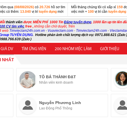
Hôm qua
(08/08/2026)
có
20.726
hồ sơ tìm
Mỗi tháng chúng tôi có xấp xỉ
159
đơ
việc có thêm:
13.040
vị trí
tuyển dụng
mới
việc mới +
100
vị trí cần
tuyển dụng
Mỗi
thành viên
được MIỄN PHÍ 1000 Tin
Đăng tuyển dụng
, 1000 lần up tin lên đ
100 CV tìm việc
free ,
không cần chờ duyệt, Trên
4 web
Timvieclam24h.com.vn
-
Vuavieclam.com
-
Timvieclam24h.com
-
Vieclamda
Group TUYỂN DỤNG
.
Hotline phản ánh chất lượng dịch vụ: 0971.888.621 (Zalo )
0988.766.639 (Zalo )
 GIÁ DV
TÌM ỨNG VIÊN
200 NHÓM VIỆC LÀM
GIỚI THIỆU
I NHẤT
TÔ BÁ THÀNH ĐẠT
Nhân viên kinh doanh
Nguyễn Phương Linh
Lao Động Phổ Thông