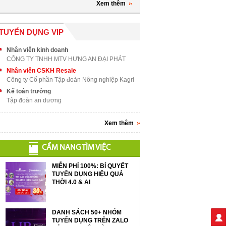
Xem thêm
TUYỂN DỤNG VIP
Nhân viên kinh doanh
CÔNG TY TNHH MTV HƯNG AN ĐẠI PHÁT
Nhân viên CSKH Resale
Công ty Cổ phần Tập đoàn Nông nghiệp Kagri
Kế toán trưởng
Tập đoàn an dương
Xem thêm
CẨM NANG TÌM VIỆC
MIỄN PHÍ 100%: BÍ QUYẾT
TUYỂN DỤNG HIỆU QUẢ
THỜI 4.0 & AI
DANH SÁCH 50+ NHÓM
TUYỂN DỤNG TRÊN ZALO