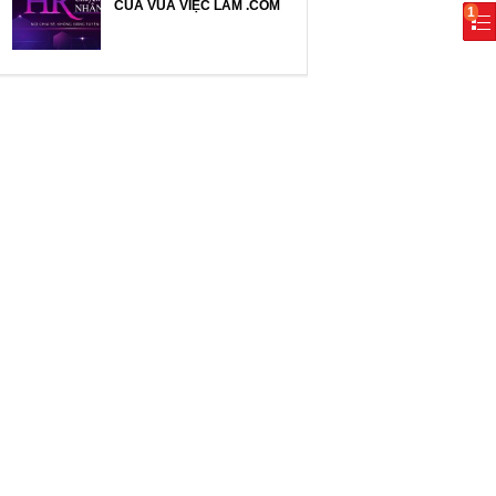
CỦA VUA VIỆC LÀM .COM
1