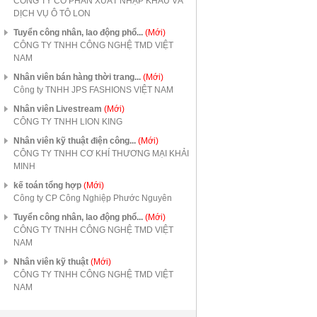
CÔNG TY CỔ PHẦN XUẤT NHẬP KHẨU VÀ
DỊCH VỤ Ô TÔ LON
Tuyển công nhân, lao động phổ...
(Mới)
CÔNG TY TNHH CÔNG NGHỆ TMD VIỆT
NAM
Nhân viên bán hàng thời trang...
(Mới)
Công ty TNHH JPS FASHIONS VIỆT NAM
Nhân viên Livestream
(Mới)
CÔNG TY TNHH LION KING
Nhân viên kỹ thuật điện công...
(Mới)
CÔNG TY TNHH CƠ KHÍ THƯƠNG MẠI KHẢI
MINH
kế toán tổng hợp
(Mới)
Công ty CP Công Nghiệp Phước Nguyên
Tuyển công nhân, lao động phổ...
(Mới)
CÔNG TY TNHH CÔNG NGHỆ TMD VIỆT
NAM
Nhân viên kỹ thuật
(Mới)
CÔNG TY TNHH CÔNG NGHỆ TMD VIỆT
NAM