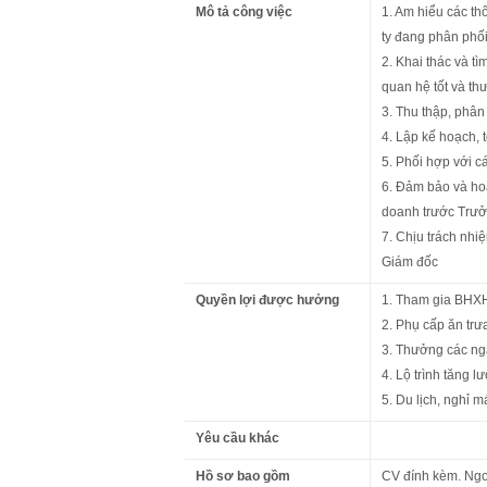
Mô tả công việc
1. Am hiểu các t
ty đang phân phối
2. Khai thác và t
quan hệ tốt và t
3. Thu thập, phân 
4. Lập kế hoạch, 
5. Phối hợp với c
6. Đảm bảo và hoà
doanh trước Trưở
7. Chịu trách nhi
Giám đốc
Quyền lợi được hưởng
1. Tham gia BHXH
2. Phụ cấp ăn trưa
3. Thưởng các ngày
4. Lộ trình tăng 
5. Du lịch, nghỉ m
Yêu cầu khác
Hồ sơ bao gồm
CV đính kèm. Ngoà