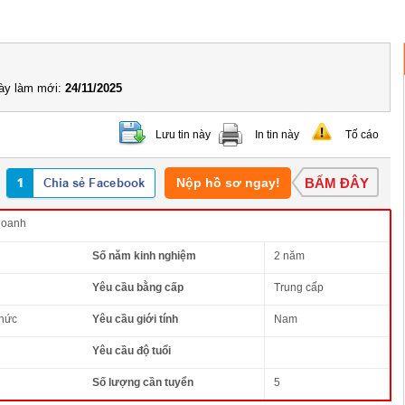
y làm mới:
24/11/2025
Lưu tin này
In tin này
Tố cáo
Nộp hồ sơ ngay!
BẤM ĐÂY
Doanh
Số năm kinh nghiệm
2 năm
Yêu cầu bằng cấp
Trung cấp
thức
Yêu cầu giới tính
Nam
Yêu cầu độ tuổi
Số lượng cần tuyển
5