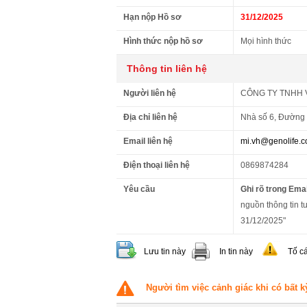
Hạn nộp Hồ sơ
31/12/2025
Hình thức nộp hồ sơ
Mọi hình thức
Thông tin liên hệ
Người liên hệ
CÔNG TY TNHH 
Địa chỉ liên hệ
Nhà số 6, Đường
Email liên hệ
mi.vh@genolife.c
Điện thoại liên hệ
0869874284
Yêu cầu
Ghi rõ trong Emai
nguồn thông tin t
31/12/2025"
Lưu tin này
In tin này
Tố c
Người tìm việc cảnh giác khi có bất k