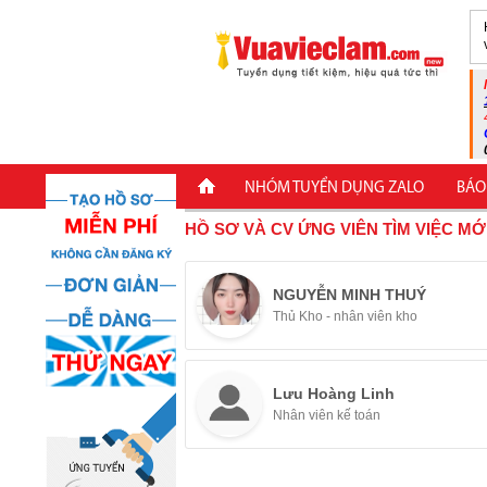
NHÓM TUYỂN DỤNG ZALO
BÁO
HỒ SƠ VÀ CV ỨNG VIÊN TÌM VIỆC MỚ
NGUYỄN MINH THUÝ
Thủ Kho - nhân viên kho
Lưu Hoàng Linh
Nhân viên kế toán