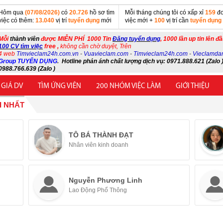
Hôm qua
(07/08/2026)
có
20.726
hồ sơ tìm
Mỗi tháng chúng tôi có xấp xỉ
159
đơ
việc có thêm:
13.040
vị trí
tuyển dụng
mới
việc mới +
100
vị trí cần
tuyển dụng
Mỗi
thành viên
được MIỄN PHÍ 1000 Tin
Đăng tuyển dụng
, 1000 lần up tin lên đ
100 CV tìm việc
free ,
không cần chờ duyệt, Trên
4 web
Timvieclam24h.com.vn
-
Vuavieclam.com
-
Timvieclam24h.com
-
Vieclamda
Group TUYỂN DỤNG
.
Hotline phản ánh chất lượng dịch vụ: 0971.888.621 (Zalo )
0988.766.639 (Zalo )
 GIÁ DV
TÌM ỨNG VIÊN
200 NHÓM VIỆC LÀM
GIỚI THIỆU
I NHẤT
TÔ BÁ THÀNH ĐẠT
Nhân viên kinh doanh
Nguyễn Phương Linh
Lao Động Phổ Thông