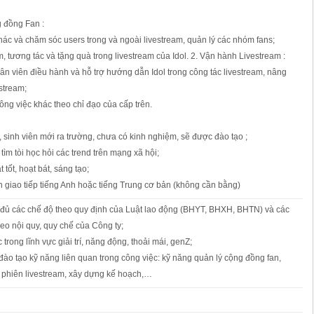
 đồng Fan :
thác và chăm sóc users trong và ngoài livestream, quản lý các nhóm fans;
m, tương tác và tặng quà trong livestream của Idol. 2. Vận hành Livestream :
ân viên điều hành và hỗ trợ hướng dẫn Idol trong công tác livestream, nâng
estream;
ông việc khác theo chỉ đạo của cấp trên.
, sinh viên mới ra trường, chưa có kinh nghiệm, sẽ được đào tạo ;
tìm tòi học hỏi các trend trên mạng xã hội;
 tốt, hoạt bát, sáng tạo;
n giao tiếp tiếng Anh hoặc tiếng Trung cơ bản (không cần bằng)
ủ các chế độ theo quy định của Luật lao động (BHYT, BHXH, BHTN) và các
heo nội quy, quy chế của Công ty;
c trong lĩnh vực giải trí, năng động, thoải mái, genZ;
đào tạo kỹ năng liên quan trong công việc: kỹ năng quản lý cộng đồng fan,
c phiên livestream, xây dựng kế hoạch,…