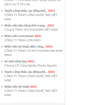
CÔNG TY CỔ PHẦN XUẤT NHẬP KHẨU VÀ
DỊCH VỤ Ô TÔ LON
Tuyển công nhân, lao động phổ...
(Mới)
CÔNG TY TNHH CÔNG NGHỆ TMD VIỆT
NAM
Nhân viên bán hàng thời trang...
(Mới)
Công ty TNHH JPS FASHIONS VIỆT NAM
Nhân viên Livestream
(Mới)
CÔNG TY TNHH LION KING
Nhân viên kỹ thuật điện công...
(Mới)
CÔNG TY TNHH CƠ KHÍ THƯƠNG MẠI KHẢI
MINH
kế toán tổng hợp
(Mới)
Công ty CP Công Nghiệp Phước Nguyên
Tuyển công nhân, lao động phổ...
(Mới)
CÔNG TY TNHH CÔNG NGHỆ TMD VIỆT
NAM
Nhân viên kỹ thuật
(Mới)
CÔNG TY TNHH CÔNG NGHỆ TMD VIỆT
NAM