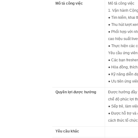
Mô tả công việc
Mô tả công việc
1. Vận hành Cộng
● Tìm kiếm, khai 
● Thu hút lượt xe
● Phối hợp với nh
cao hiệu suất liv
● Thực hiện các c
Yêu cầu ứng viên
● Các bạn fresher
● Hòa đồng, thích 
● Kỹ năng diễn đạt
● Ưu tiên ứng viê
Quyền lợi được hưởng
Được hưởng đầy đ
chế độ phúc lợi t
● Sếp trẻ, làm việ
● Được hỗ trợ và 
cách thức tổ chứ
Yêu cầu khác