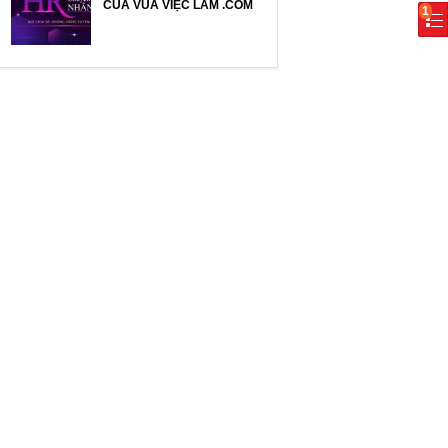
CỦA VUA VIỆC LÀM .COM
1