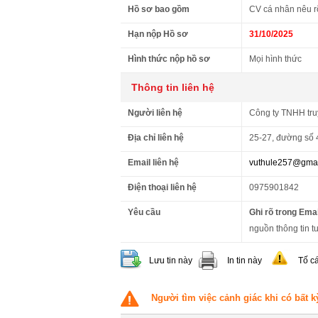
Hồ sơ bao gồm
CV cá nhân nêu rõ
Hạn nộp Hồ sơ
31/10/2025
Hình thức nộp hồ sơ
Mọi hình thức
Thông tin liên hệ
Người liên hệ
Công ty TNHH truy
Địa chỉ liên hệ
25-27, đường số 
Email liên hệ
vuthule257@gmai
Điện thoại liên hệ
0975901842
Yêu cầu
Ghi rõ trong Emai
nguồn thông tin tu
Lưu tin này
In tin này
Tố c
Người tìm việc cảnh giác khi có bất k