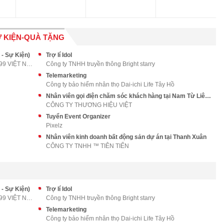
 KIỆN-QUÀ TẶNG
 - Sự Kiện)
Trợ lí Idol
CÔNG TY TNHH THƯƠNG MẠI VÀ DỊCH VỤ 7799 VIỆT NAM
Công ty TNHH truyền thông Bright starry
Telemarketing
Công ty bảo hiểm nhân thọ Dai-ichi Life Tây Hồ
Nhân viên gọi điện chăm sóc khách hàng tại Nam Từ Liêm, Hà Nội
CÔNG TY THƯƠNG HIỆU VIỆT
Tuyển Event Organizer
Pixelz
Nhân viên kinh doanh bất động sản dự án tại Thanh Xuân
CÔNG TY TNHH ™ TIÊN TIẾN
 - Sự Kiện)
Trợ lí Idol
CÔNG TY TNHH THƯƠNG MẠI VÀ DỊCH VỤ 7799 VIỆT NAM
Công ty TNHH truyền thông Bright starry
Telemarketing
Công ty bảo hiểm nhân thọ Dai-ichi Life Tây Hồ