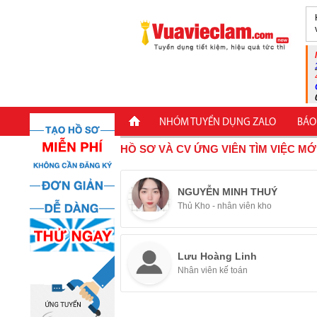
NHÓM TUYỂN DỤNG ZALO
BÁO
HỒ SƠ VÀ CV ỨNG VIÊN TÌM VIỆC MỚ
NGUYỄN MINH THUÝ
Thủ Kho - nhân viên kho
Lưu Hoàng Linh
Nhân viên kế toán