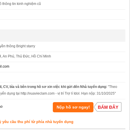
 thông tin kinh nghiệm cũ
ền thông Bright starry
4, An Phú, Thủ Đức, Hồ Chí Minh
l.com
l, CV, bìa và bên trong hồ sơ xin việc khi gửi đến Nhà tuyển dụng:
"Theo
yển dụng tại http://vuavieclam.com - vị trí Trợ lí Idol. Hạn nộp: 31/10/2025"
áo
Nộp hồ sơ ngay!
BẤM ĐÂY
ỳ yêu cầu thu phí từ phía nhà tuyển dụng