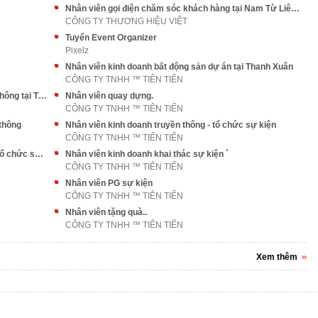
Nhân viên gọi điện chăm sóc khách hàng tại Nam Từ Liêm, Hà Nội
CÔNG TY THƯƠNG HIỆU VIỆT
Tuyển Event Organizer
Pixelz
Nhân viên kinh doanh bất động sản dự án tại Thanh Xuân
CÔNG TY TNHH ™ TIÊN TIẾN
Nhân viên tổ chức sự kiện kinh doanh truyền thông tại Thanh Xuân
Nhân viên quay dựng.
CÔNG TY TNHH ™ TIÊN TIẾN
 thông
Nhân viên kinh doanh truyền thông - tổ chức sự kiện
CÔNG TY TNHH ™ TIÊN TIẾN
Trưởng, phó phòng kinh doanh truyền thông - tổ chức sự kiện
Nhân viên kinh doanh khai thác sự kiện `
CÔNG TY TNHH ™ TIÊN TIẾN
Nhân viên PG sự kiện
CÔNG TY TNHH ™ TIÊN TIẾN
Nhân viên tặng quà..
CÔNG TY TNHH ™ TIÊN TIẾN
Xem thêm