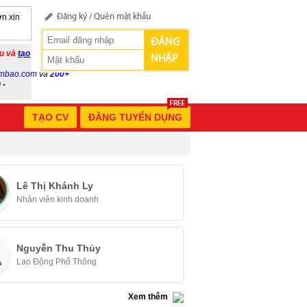
n xin
Đăng ký
/
Quên mật khẩu
ĐĂNG
ầu và
tạo
NHẬP
mbao.com
và
200+
 -
TẠO CV
ĐĂNG TUYỂN DỤNG
Lê Thị Khánh Ly
Nhân viên kinh doanh
Nguyễn Thu Thủy
Lao Động Phổ Thông
Xem thêm