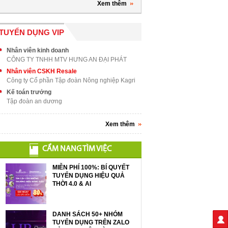
Xem thêm
TUYỂN DỤNG VIP
Nhân viên kinh doanh
CÔNG TY TNHH MTV HƯNG AN ĐẠI PHÁT
Nhân viên CSKH Resale
Công ty Cổ phần Tập đoàn Nông nghiệp Kagri
Kế toán trưởng
Tập đoàn an dương
Xem thêm
CẨM NANG TÌM VIỆC
MIỄN PHÍ 100%: BÍ QUYẾT
TUYỂN DỤNG HIỆU QUẢ
THỜI 4.0 & AI
DANH SÁCH 50+ NHÓM
TUYỂN DỤNG TRÊN ZALO