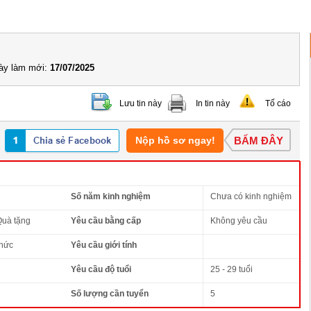
y làm mới:
17/07/2025
Lưu tin này
In tin này
Tố cáo
Nộp hồ sơ ngay!
BẤM ĐÂY
Số năm kinh nghiệm
Chưa có kinh nghiệm
Quà tặng
Yêu cầu bằng cấp
Không yêu cầu
thức
Yêu cầu giới tính
Yêu cầu độ tuổi
25 - 29 tuổi
Số lượng cần tuyển
5