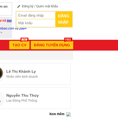
n xin
Đăng ký
/
Quên mật khẩu
ĐĂNG
ầu và
tạo
NHẬP
mbao.com
và
200+
 -
TẠO CV
ĐĂNG TUYỂN DỤNG
Lê Thị Khánh Ly
Nhân viên kinh doanh
Nguyễn Thu Thủy
Lao Động Phổ Thông
Xem thêm