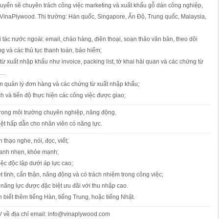
tuyển sẽ chuyên trách công việc marketing và xuất khẩu gỗ dán công nghiệp,
VinaPlywood. Thị trường: Hàn quốc, Singapore, Ấn Độ, Trung quốc, Malaysia,
i tác nước ngoài: email, chào hàng, điện thoại, soạn thảo văn bản, theo dõi
g và các thủ tục thanh toán, bảo hiểm;
ừ xuất nhập khẩu như invoice, packing list, tờ khai hải quan và các chứng từ
C…
m quản lý đơn hàng và các chứng từ xuất nhập khẩu;
h và tiến độ thực hiện các công việc được giao;
trong môi trường chuyên nghiệp, năng động.
ệt hấp dẫn cho nhân viên có năng lực.
 thạo nghe, nói, đọc, viết;
nhanh nhẹn, khỏe mạnh;
ệc độc lập dưới áp lực cao;
t tình, cẩn thận, năng động và có trách nhiệm trong công việc;
năng lực được đặc biệt ưu đãi với thu nhập cao.
n biết thêm tiếng Hàn, tiếng Trung, hoặc tiếng Nhật.
V về địa chỉ email: info@vinaplywood.com