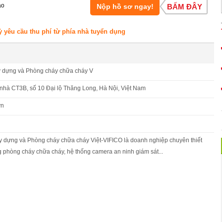
áo
Nộp hồ sơ ngay!
BẤM ĐÂY
ỳ yêu cầu thu phí từ phía nhà tuyển dụng
y dựng và Phòng cháy chữa cháy V
 nhà CT3B, số 10 Đại lộ Thăng Long, Hà Nội, Việt Nam
vn
y dựng và Phòng cháy chữa cháy Việt-VIFICO là doanh nghiệp chuyên thiết
ng phòng cháy chữa cháy, hệ thống camera an ninh giám sát...