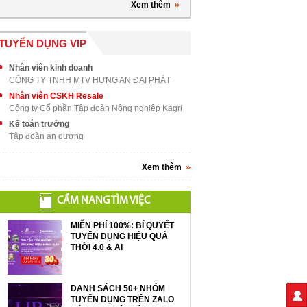
Xem thêm
TUYỂN DỤNG VIP
Nhân viên kinh doanh
CÔNG TY TNHH MTV HƯNG AN ĐẠI PHÁT
Nhân viên CSKH Resale
Công ty Cổ phần Tập đoàn Nông nghiệp Kagri
Kế toán trưởng
Tập đoàn an dương
Xem thêm
CẨM NANG TÌM VIỆC
MIỄN PHÍ 100%: BÍ QUYẾT
TUYỂN DỤNG HIỆU QUẢ
THỜI 4.0 & AI
DANH SÁCH 50+ NHÓM
TUYỂN DỤNG TRÊN ZALO