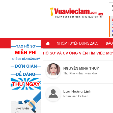
NHÓM TUYỂN DỤNG ZALO
BÁO
HỒ SƠ VÀ CV ỨNG VIÊN TÌM VIỆC MỚ
NGUYỄN MINH THUÝ
Thủ Kho - nhân viên kho
Lưu Hoàng Linh
Nhân viên kế toán