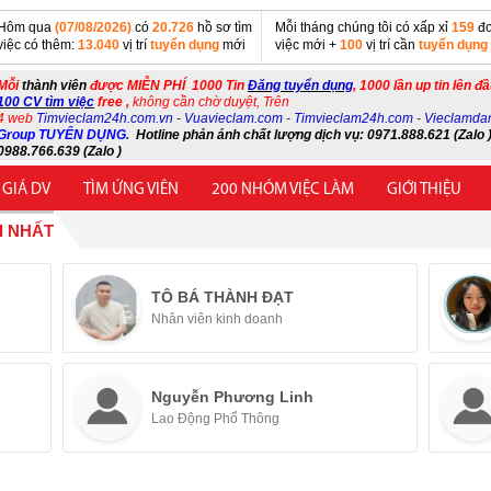
Hôm qua
(07/08/2026)
có
20.726
hồ sơ tìm
Mỗi tháng chúng tôi có xấp xỉ
159
đơ
việc có thêm:
13.040
vị trí
tuyển dụng
mới
việc mới +
100
vị trí cần
tuyển dụng
Mỗi
thành viên
được MIỄN PHÍ 1000 Tin
Đăng tuyển dụng
, 1000 lần up tin lên đ
100 CV tìm việc
free ,
không cần chờ duyệt, Trên
4 web
Timvieclam24h.com.vn
-
Vuavieclam.com
-
Timvieclam24h.com
-
Vieclamda
Group TUYỂN DỤNG
.
Hotline phản ánh chất lượng dịch vụ: 0971.888.621 (Zalo )
0988.766.639 (Zalo )
 GIÁ DV
TÌM ỨNG VIÊN
200 NHÓM VIỆC LÀM
GIỚI THIỆU
I NHẤT
TÔ BÁ THÀNH ĐẠT
Nhân viên kinh doanh
Nguyễn Phương Linh
Lao Động Phổ Thông