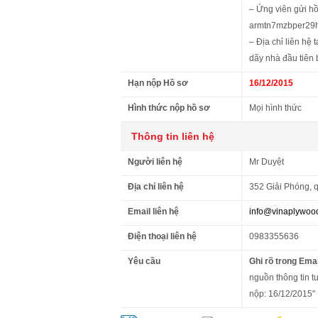
– Ứng viên gửi hồ
armtn7mzbper29
– Địa chỉ liên hệ
dãy nhà đầu tiên 
Hạn nộp Hồ sơ
16/12/2015
Hình thức nộp hồ sơ
Mọi hình thức
Thông tin liên hệ
Người liên hệ
Mr Duyệt
Địa chỉ liên hệ
352 Giải Phóng, 
Email liên hệ
info@vinaplywoo
Điện thoại liên hệ
0983355636
Yêu cầu
Ghi rõ trong Emai
nguồn thông tin t
nộp: 16/12/2015"