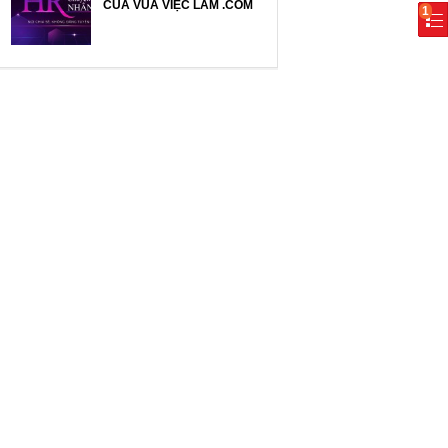
CỦA VUA VIỆC LÀM .COM
1