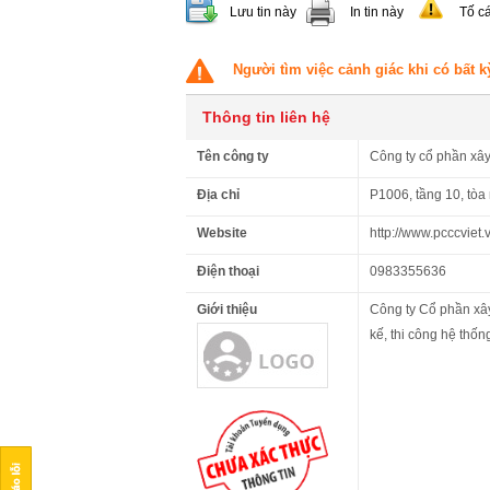
Lưu tin này
In tin này
Tố c
Người tìm việc cảnh giác khi có bất k
Thông tin liên hệ
Tên công ty
Công ty cổ phần xâ
Địa chỉ
P1006, tầng 10, tòa
Website
http://www.pcccviet.
Điện thoại
0983355636
Giới thiệu
Công ty Cổ phần xâ
kế, thi công hệ thố