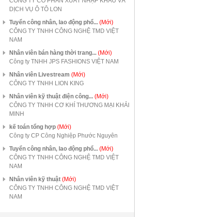
CÔNG TY CỔ PHẦN XUẤT NHẬP KHẨU VÀ
DỊCH VỤ Ô TÔ LON
Tuyển công nhân, lao động phổ...
(Mới)
CÔNG TY TNHH CÔNG NGHỆ TMD VIỆT
NAM
Nhân viên bán hàng thời trang...
(Mới)
Công ty TNHH JPS FASHIONS VIỆT NAM
Nhân viên Livestream
(Mới)
CÔNG TY TNHH LION KING
Nhân viên kỹ thuật điện công...
(Mới)
CÔNG TY TNHH CƠ KHÍ THƯƠNG MẠI KHẢI
MINH
kế toán tổng hợp
(Mới)
Công ty CP Công Nghiệp Phước Nguyên
Tuyển công nhân, lao động phổ...
(Mới)
CÔNG TY TNHH CÔNG NGHỆ TMD VIỆT
NAM
Nhân viên kỹ thuật
(Mới)
CÔNG TY TNHH CÔNG NGHỆ TMD VIỆT
NAM