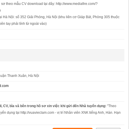
 sơ theo mẫu CV download tại đây: http://www.mediafire.com/?
h
 tại Hà Nội: số 352 Giải Phóng, Hà Nội (khu liên cơ Giáp Bát, Phòng 305 thuộc
bên tay phải tính từ ngoài vào)
quận Thanh Xuân, Hà Nội
d.com
l, CV, bìa và bên trong hồ sơ xin việc khi gửi đến Nhà tuyển dụng:
"Theo
uyển dụng tại http://vuavieclam.com - vị trí Nhân viên XNK tiếng Anh, Hàn. Hạn