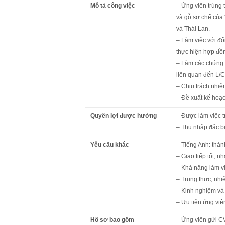
Mô tả công việc
– Ứng viên trúng 
và gỗ sơ chế của 
và Thái Lan.
– Làm việc với đố
thực hiện hợp đồn
– Làm các chứng t
liên quan đến L/
– Chịu trách nhiệ
– Đề xuất kế hoạc
Quyền lợi được hưởng
– Được làm việc 
– Thu nhập đặc bi
Yêu cầu khác
– Tiếng Anh: thành
– Giao tiếp tốt, 
– Khả năng làm vi
– Trung thực, nhiệ
– Kinh nghiệm và 
– Ưu tiên ứng viê
Hồ sơ bao gồm
– Ứng viên gửi C