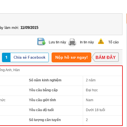
y làm mới:
11/09/2015
Lưu tin này
In tin này
Tố cáo
Nộp hồ sơ ngay!
BẤM ĐÂY
ếng Anh, Hàn
Số năm kinh nghiệm
2 năm
Yêu cầu bằng cấp
Đại học
thức
Yêu cầu giới tính
Nam
Yêu cầu độ tuổi
Dưới 18 tuổi
Số lượng cần tuyển
2