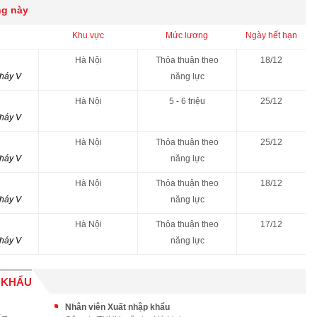
ng này
Khu vực
Mức lương
Ngày hết hạn
Hà Nội
Thỏa thuận theo
18/12
cháy V
năng lực
Hà Nội
5 - 6 triệu
25/12
cháy V
Hà Nội
Thỏa thuận theo
25/12
cháy V
năng lực
Hà Nội
Thỏa thuận theo
18/12
cháy V
năng lực
Hà Nội
Thỏa thuận theo
17/12
cháy V
năng lực
 KHẨU
Nhân viên Xuất nhập khẩu