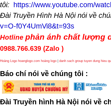
tôi:
https://www.youtube.com/wa
Đài Truyền Hình Hà Nội nói về chú
v=O-f0Y4UmVi8&t=93s
phản ánh chất lượng d
Hotline
0988.766.639
(Zalo )
Hoàng Logo hoanglogo.com
hoàng logo
|
danh sach group tuyen dung hieu q
​Báo chí nói về chúng tôi
:
Đài Truyền hình Hà Nội nói về 