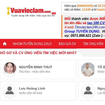
Hôm qua
(08/08/2026)
có
20.7
việc có thêm:
13.040
vị trí
tuyển
Mỗi
thành viên
được MIỄ
tin lên đầu và
tạo 100 CV
4 web
Timvieclam24h.co
Group TUYỂN DỤNG
.
H
vụ: 0971.888.621 (Zalo ) -
NHÓM TUYỂN DỤNG ZALO
BÁO GIÁ DV
TÌM ỨNG VIÊN
HỒ SƠ VÀ CV ỨNG VIÊN TÌM VIỆC MỚI NHẤT
NGUYỄN MINH THUÝ
TÔ 
Thủ Kho - nhân viên kho
Nhân 
Lưu Hoàng Linh
Ngu
Nhân viên kế toán
Lao 