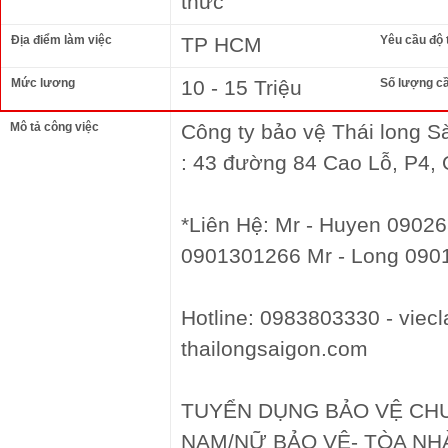
thức
Địa điểm làm việc
TP HCM
Yêu cầu độ 
Mức lương
10 - 15 Triệu
Số lượng c
Mô tả công việc
Công ty bảo vệ Thái long Sa
: 43 đường 84 Cao Lỗ, P4
*Liên Hệ: Mr - Huyen 0902
0901301266 Mr - Long 090
Hotline: 0983803330 - viec
thailongsaigon.com
TUYỂN DỤNG BẢO VỆ CHU
NAM/NỮ BẢO VỆ- TÒA N