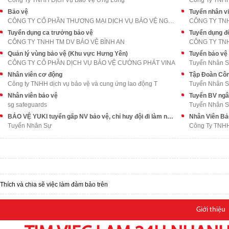
Công Ty TNHH Dịch Vụ Bảo Vệ Ưng Long
Công Ty TNHH
Bảo vệ
Tuyển nhân v
CÔNG TY CỔ PHẦN THƯƠNG MẠI DỊCH VỤ BẢO VỆ NGÀY &am
CÔNG TY TNH
Tuyển dụng ca trưởng bảo vệ
Tuyển dụng độ
CÔNG TY TNHH TM DV BẢO VỆ BÌNH AN
CÔNG TY TNH
Quản lý vùng bảo vệ (Khu vực Hưng Yên)
CÔNG TY CỔ PHẦN DỊCH VỤ BẢO VỆ CƯỜNG PHÁT VINA
Tuyển Nhân 
Nhân viên cơ động
Công ty TNHH dịch vụ bảo vệ và cung ứng lao động T
Tuyển Nhân 
Nhân viên bảo vệ
Tuyển BV ngân
sg safeguards
Tuyển Nhân 
BẢO VỆ YUKI tuyển gấp NV bảo vệ, chỉ huy đội đi làm ngay
Nhân Viên Bả
Tuyển Nhân Sự
Công Ty TNHH 
Thích và chia sẽ việc làm đảm bảo trên
Giới thiệu