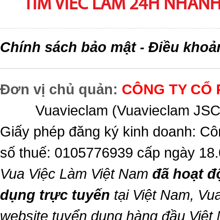
TIM VIEC LAM 24H NHANH,
Chính sách bảo mật
Điều khoả
-
Đơn vị chủ quản:
CÔNG TY CỔ 
Vuavieclam (Vuavieclam JSC) 
Giấy phép đăng ký kinh doanh: Cô
số thuế: 0105776939 cấp ngày 18
Vua Việc Làm Việt Nam
đã hoạt đ
dụng trực tuyến
tại Việt Nam,
Vua
website tuyển dụng hàng đầu Việt