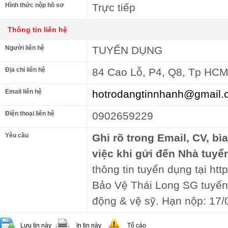
Hình thức nộp hồ sơ
Trực tiếp
Thông tin liên hệ
Người liên hệ
TUYỂN DỤNG
Địa chỉ liên hệ
84 Cao Lỗ, P4, Q8, Tp HC
Email liên hệ
hotrodangtinnhanh@gmail.
Điện thoại liên hệ
0902659229
Yêu cầu
Ghi rõ trong Email, CV, bì
việc khi gửi đến Nhà tuyể
thông tin tuyển dụng tại http
Bảo Vệ Thái Long SG tuyển 
động & vệ sỹ. Hạn nộp: 17/
Lưu tin này
In tin này
Tố cáo