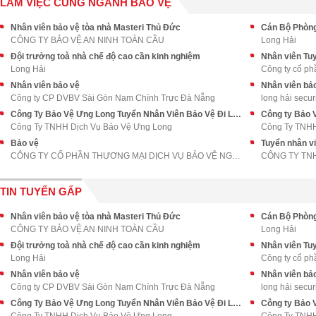
LÀM VIỆC CÙNG NGÀNH BẢO VỆ
Nhân viên bảo vệ tòa nhà Masteri Thủ Đức
CÔNG TY BẢO VỆ AN NINH TOÀN CẦU
Long Hải
Đội trưởng toà nhà chế độ cao cần kinh nghiệm
Nhân viên Tu
Long Hải
Công ty cổ ph
Nhân viên bảo vệ
Nhân viên bả
Công ty CP DVBV Sài Gòn Nam Chính Trực Đà Nẵng
long hải secur
Công Ty Bảo Vệ Ưng Long Tuyển Nhân Viên Bảo Vệ Đi Làm Ngay
Công ty Bảo 
Công Ty TNHH Dịch Vụ Bảo Vệ Ưng Long
Công Ty TNHH
Bảo vệ
Tuyển nhân v
CÔNG TY CỔ PHẦN THƯƠNG MẠI DỊCH VỤ BẢO VỆ NGÀY &am
CÔNG TY TNH
TIN TUYỂN GẤP
Nhân viên bảo vệ tòa nhà Masteri Thủ Đức
CÔNG TY BẢO VỆ AN NINH TOÀN CẦU
Long Hải
Đội trưởng toà nhà chế độ cao cần kinh nghiệm
Nhân viên Tu
Long Hải
Công ty cổ ph
Nhân viên bảo vệ
Nhân viên bả
Công ty CP DVBV Sài Gòn Nam Chính Trực Đà Nẵng
long hải secur
Công Ty Bảo Vệ Ưng Long Tuyển Nhân Viên Bảo Vệ Đi Làm Ngay
Công ty Bảo 