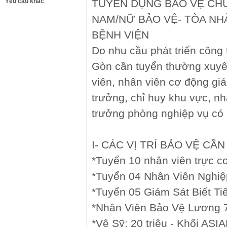
Yêu cầu khác
TUYỂN DỤNG BẢO VỆ CHU
NAM/NỮ BẢO VỆ- TÒA N
BỆNH VIỆN
Do nhu cầu phát triển công
Gòn cần tuyển thường xuyê
viên, nhân viên cơ động giá
trưởng, chỉ huy khu vực, nh
trưởng phòng nghiệp vụ có 
I- CÁC VỊ TRÍ BẢO VỆ CẦ
*Tuyển 10 nhân viên trực cơ 
*Tuyển 04 Nhân Viên Nghiệp
*Tuyển 05 Giám Sát Biết Tiê
*Nhân Viên Bảo Vệ Lương 7.
*Vệ Sỹ: 20 triệu - Khối ASIAN