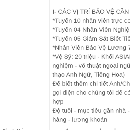
I- CÁC VỊ TRÍ BẢO VỆ CẦ
*Tuyển 10 nhân viên trực cơ 
*Tuyển 04 Nhân Viên Nghiệp
*Tuyển 05 Giám Sát Biết Tiê
*Nhân Viên Bảo Vệ Lương 7.
*Vệ Sỹ: 20 triệu - Khối ASIAN
nghiệm - võ thuật ngoại ng
thạo Anh Ngữ, Tiếng Hoa)
Để biết thêm chi tiết Anh/Ch
gọi điện cho chúng tôi để c
hợp
Độ tuổi - mục tiêu gần nhà 
hàng - lương khoán