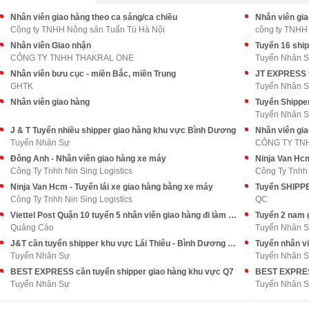
Nhân viên giao hàng theo ca sáng/ca chiều
Nhân viên gia
Công ty TNHH Nông sản Tuấn Tú Hà Nội
công ty TNHH
Nhân viên Giao nhận
CÔNG TY TNHH THAKRAL ONE
Tuyển Nhân 
Nhân viên bưu cục - miền Bắc, miền Trung
JT EXPRESS t
GHTK
Tuyển Nhân 
Nhân viên giao hàng
Tuyển Nhân 
J & T Tuyển nhiều shipper giao hàng khu vực Bình Dương
Nhân viên gi
Tuyển Nhân Sự
CÔNG TY TN
Đông Anh - Nhân viên giao hàng xe máy
Ninja Van Hcm
Công Ty Tnhh Nin Sing Logistics
Công Ty Tnhh 
Ninja Van Hcm - Tuyển lái xe giao hàng bằng xe máy
Công Ty Tnhh Nin Sing Logistics
QC
Viettel Post Quận 10 tuyển 5 nhân viên giao hàng đi làm ngay
Quảng Cáo
Tuyển Nhân 
J&T cần tuyển shipper khu vực Lái Thiêu - Bình Dương đi làm ngay
Tuyển Nhân Sự
Tuyển Nhân 
BEST EXPRESS cần tuyển shipper giao hàng khu vực Q7
Tuyển Nhân Sự
Tuyển Nhân 