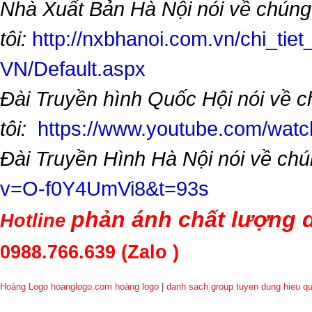
Nhà Xuất Bản Hà Nội nói về chúng
tôi:
http://nxbhanoi.com.vn/chi_tiet
VN/Default.aspx
Đài Truyền hình Quốc Hội nói về 
tôi:
https://www.youtube.com/wa
Đài Truyền Hình Hà Nội nói về chú
v=O-f0Y4UmVi8&t=93s
phản ánh chất lượng d
Hotline
0988.766.639
(Zalo )
Hoàng Logo hoanglogo.com
hoàng logo
|
danh sach group tuyen dung hieu q