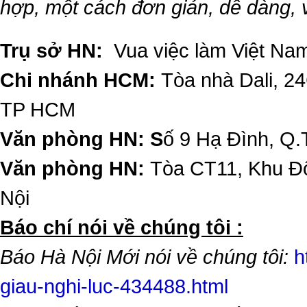
hợp, một cách đơn giản, dễ dàng,
Trụ sở HN:
Vua việc làm Việt Nam
Chi nhánh HCM:
Tòa nhà Dali, 2
TP HCM
Văn phòng HN: S
ố 9 Hạ Đình, Q.
Văn phòng HN:
Tòa CT11, Khu Đô
Nội
​Báo chí nói về chúng tôi :
Báo Hà Nội Mới nói về chúng tôi:
h
giau-nghi-luc-434488.html