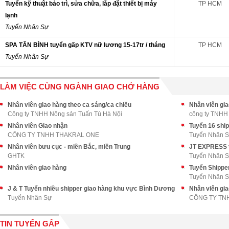
Tuyển kỹ thuật bảo trì, sửa chữa, lắp đặt thiết bị máy
TP HCM
lạnh
Tuyển Nhân Sự
SPA TÂN BÌNH tuyển gấp KTV nữ lương 15-17tr / tháng
TP HCM
Tuyển Nhân Sự
LÀM VIỆC CÙNG NGÀNH GIAO CHỞ HÀNG
Nhân viên giao hàng theo ca sáng/ca chiều
Nhân viên gia
Công ty TNHH Nông sản Tuấn Tú Hà Nội
công ty TNHH
Nhân viên Giao nhận
CÔNG TY TNHH THAKRAL ONE
Tuyển Nhân 
Nhân viên bưu cục - miền Bắc, miền Trung
JT EXPRESS t
GHTK
Tuyển Nhân 
Nhân viên giao hàng
Tuyển Nhân 
J & T Tuyển nhiều shipper giao hàng khu vực Bình Dương
Nhân viên gi
Tuyển Nhân Sự
CÔNG TY TN
TIN TUYỂN GẤP