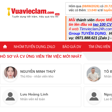
Hôm qua
(08/08/2026)
có
20.7
việc có thêm:
13.040
vị trí
tuyển
Mỗi
thành viên
được MIỄ
tin lên đầu và
tạo 100 CV
4 web
Timvieclam24h.co
Group TUYỂN DỤNG
.
H
vụ: 0971.888.621 (Zalo ) -
NHÓM TUYỂN DỤNG ZALO
BÁO GIÁ DV
TÌM ỨNG VIÊN
HỒ SƠ VÀ CV ỨNG VIÊN TÌM VIỆC MỚI NHẤT
NGUYỄN MINH THUÝ
TÔ 
Thủ Kho - nhân viên kho
Nhân 
Lưu Hoàng Linh
Ngu
Nhân viên kế toán
Lao 