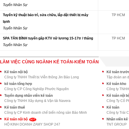
Tuyển Nhân Sự
Tuyển kỹ thuật bảo trì, sửa chữa, lắp đặt thiết bị máy
TP HCM
lạnh
Tuyển Nhân Sự
SPA TÂN BÌNH tuyển gấp KTV nữ lương 15-17tr / tháng
TP HCM
Tuyển Nhân Sự
LÀM VIỆC CÙNG NGÀNH KẾ TOÁN-KIỂM TOÁN
Kế toán nội bộ
Kế toán trưở
Công ty TNHH Thiết bị Viễn thông Jin Bảo Long
Tập đoàn an 
kế toán tổng hợp
Kế toán kho
Công ty CP Công Nghiệp Phước Nguyên
Công ty TNHH
Tuyển dụng nhân viên kế toán
Kế toán nội b
Công ty TNHH Xây dựng & Vận tải Navera
Công Ty Cổ P
Kế toán thuế
Kế toán
Công ty CP Kinh doanh chế biến nông sản Bảo Minh
Công ty Trái 
Kế toán nội bộ
Nhân viên kế 
HỘ KINH DOANH ZAMY SHOP 247
TNT GROUP