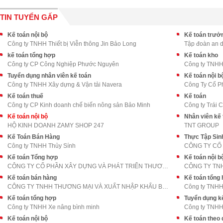
TIN TUYỂN GẤP
Kế toán nội bộ
Kế toán trưở
Công ty TNHH Thiết bị Viễn thông Jin Bảo Long
Tập đoàn an 
kế toán tổng hợp
Kế toán kho
Công ty CP Công Nghiệp Phước Nguyên
Công ty TNHH
Tuyển dụng nhân viên kế toán
Kế toán nội b
Công ty TNHH Xây dựng & Vận tải Navera
Công Ty Cổ P
Kế toán thuế
Kế toán
Công ty CP Kinh doanh chế biến nông sản Bảo Minh
Công ty Trái 
Kế toán nội bộ
Nhân viên kế 
HỘ KINH DOANH ZAMY SHOP 247
TNT GROUP
Kế Toán Bán Hàng
Thực Tập Sin
Công ty TNHH Thủy Sính
Kế toán Tổng hợp
Kế toán nội b
CÔNG TY CỔ PHẦN XÂY DỰNG VÀ PHÁT TRIỂN THƯƠNG MẠI
Kế toán bán hàng
Kế toán tổng
CÔNG TY TNHH THƯƠNG MẠI VÀ XUẤT NHẬP KHẨU BÁCH THẮ
Công ty TNHH 
Kế toán tổng hợp
Tuyển dụng k
Công ty TNHH Xe nâng bình minh
Công ty TNHH 
Kế toán nội bộ
Kế toán theo 