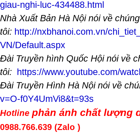
giau-nghi-luc-434488.html
Nhà Xuất Bản Hà Nội nói về chúng
tôi:
http://nxbhanoi.com.vn/chi_tiet
VN/Default.aspx
Đài Truyền hình Quốc Hội nói về 
tôi:
https://www.youtube.com/wa
Đài Truyền Hình Hà Nội nói về chú
v=O-f0Y4UmVi8&t=93s
phản ánh chất lượng d
Hotline
0988.766.639
(Zalo )