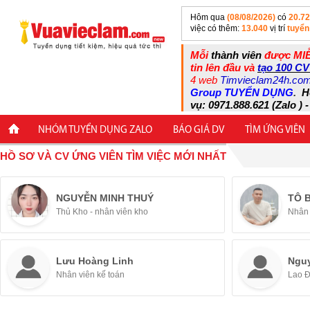
Hôm qua
(08/08/2026)
có
20.7
việc có thêm:
13.040
vị trí
tuyển
Mỗi
thành viên
được MIỄ
tin lên đầu và
tạo 100 CV
4 web
Timvieclam24h.co
Group TUYỂN DỤNG
.
H
vụ: 0971.888.621 (Zalo ) -
NHÓM TUYỂN DỤNG ZALO
BÁO GIÁ DV
TÌM ỨNG VIÊN
HỒ SƠ VÀ CV ỨNG VIÊN TÌM VIỆC MỚI NHẤT
NGUYỄN MINH THUÝ
TÔ 
Thủ Kho - nhân viên kho
Nhân 
Lưu Hoàng Linh
Ngu
Nhân viên kế toán
Lao 