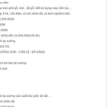
phụ mộc
ráp bàn ghế gỗ, mài , cắt gỗ, biết sử dụng máy cầm tay…
g, tỉ mỉ , cẩn thận, có sức khỏe tốt, có kinh nghiệm mộc
 6.500.000đ
000Đ
0.000Đ
0.000đ đến 10.000.000đ trở lên
nh tại xưởng
79361791
 TRƯỜNG SƠN - CẨM LỆ - ĐÀ NẴNG
 cơ khí làm tại xưởng
àn que
nh tại xưởng sản xuất bàn ghế, kệ sắt….
iệm HÀN sắt