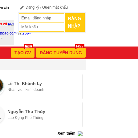
n xin
Đăng ký
/
Quên mật khẩu
ĐĂNG
ầu và
tạo
NHẬP
mbao.com
và
200+
 -
TẠO CV
ĐĂNG TUYỂN DỤNG
Lê Thị Khánh Ly
Nhân viên kinh doanh
Nguyễn Thu Thủy
Lao Động Phổ Thông
Xem thêm