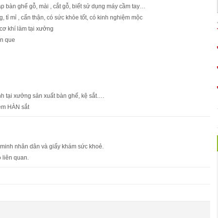
ráp bàn ghế gỗ, mài , cắt gỗ, biết sử dụng máy cầm tay…
g, tỉ mỉ , cẩn thận, có sức khỏe tốt, có kinh nghiệm mộc
 cơ khí làm tại xưởng
àn que
nh tại xưởng sản xuất bàn ghế, kệ sắt….
iệm HÀN sắt
 minh nhân dân và giấy khám sức khoẻ.
 liên quan.