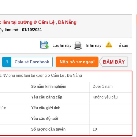
ộc làm tại xưởng ở Cẩm Lệ , Đà Nẵng
y làm mới:
01/10/2024
Lưu tin này
In tin này
Tố cáo
Nộp hồ sơ ngay!
BẤM ĐÂY
 & NV phụ mộc làm tại xưởng ở Cẩm Lệ , Đà Nẵng
Số năm kinh nghiệm
Dưới 1 năm
Yêu cầu bằng cấp
Không yêu cầu
thức
Yêu cầu giới tính
Yêu cầu độ tuổi
Số lượng cần tuyển
10