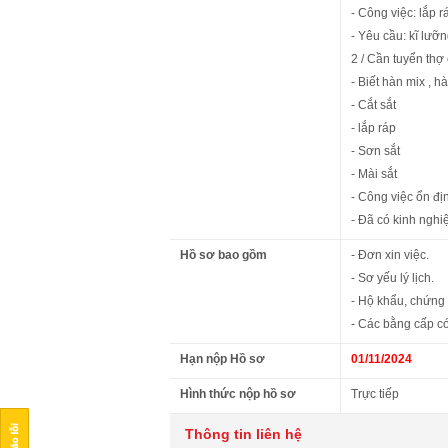
- Công việc: lắp 
- Yêu cầu: kĩ lưỡn
2 / Cần tuyển thợ
- Biết hàn mix , h
- Cắt sắt
- lắp ráp
- Sơn sắt
- Mài sắt
- Công việc ổn đị
- Đã có kinh ngh
Hồ sơ bao gồm
- Đơn xin việc.
- Sơ yếu lý lịch.
- Hộ khẩu, chứng
- Các bằng cấp có
Hạn nộp Hồ sơ
01/11/2024
Hình thức nộp hồ sơ
Trực tiếp
Thông tin liên hệ