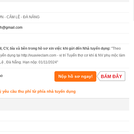
N - CẨM LỆ - ĐÀ NẴNG
nh@gmail.com
l, CV, bìa và bên trong hồ sơ xin việc khi gửi đến Nhà tuyển dụng:
"Theo
uyển dụng tại http://vuavieclam.com - vị trí Tuyển thợ cơ khí & NV phụ mộc làm
Lệ , Đà Nẵng. Hạn nộp: 01/11/2024"
áo
Nộp hồ sơ ngay!
BẤM ĐÂY
ỳ yêu cầu thu phí từ phía nhà tuyển dụng