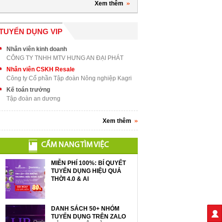
Xem thêm
TUYỂN DỤNG VIP
Nhân viên kinh doanh
CÔNG TY TNHH MTV HƯNG AN ĐẠI PHÁT
Nhân viên CSKH Resale
Công ty Cổ phần Tập đoàn Nông nghiệp Kagri
Kế toán trưởng
Tập đoàn an dương
Xem thêm
CẨM NANG TÌM VIỆC
MIỄN PHÍ 100%: BÍ QUYẾT
TUYỂN DỤNG HIỆU QUẢ
THỜI 4.0 & AI
DANH SÁCH 50+ NHÓM
TUYỂN DỤNG TRÊN ZALO