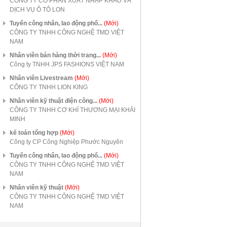
CÔNG TY CỔ PHẦN XUẤT NHẬP KHẨU VÀ
DỊCH VỤ Ô TÔ LON
Tuyển công nhân, lao động phổ...
(Mới)
CÔNG TY TNHH CÔNG NGHỆ TMD VIỆT
NAM
Nhân viên bán hàng thời trang...
(Mới)
Công ty TNHH JPS FASHIONS VIỆT NAM
Nhân viên Livestream
(Mới)
CÔNG TY TNHH LION KING
Nhân viên kỹ thuật điện công...
(Mới)
CÔNG TY TNHH CƠ KHÍ THƯƠNG MẠI KHẢI
MINH
kế toán tổng hợp
(Mới)
Công ty CP Công Nghiệp Phước Nguyên
Tuyển công nhân, lao động phổ...
(Mới)
CÔNG TY TNHH CÔNG NGHỆ TMD VIỆT
NAM
Nhân viên kỹ thuật
(Mới)
CÔNG TY TNHH CÔNG NGHỆ TMD VIỆT
NAM