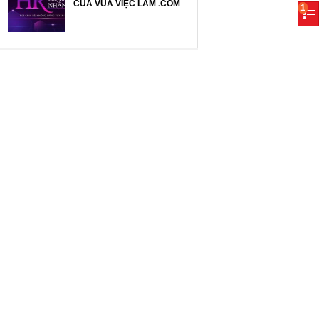
CỦA VUA VIỆC LÀM .COM
1