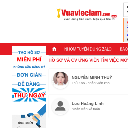
NHÓM TUYỂN DỤNG ZALO
BÁO
HỒ SƠ VÀ CV ỨNG VIÊN TÌM VIỆC MỚ
NGUYỄN MINH THUÝ
Thủ Kho - nhân viên kho
Lưu Hoàng Linh
Nhân viên kế toán