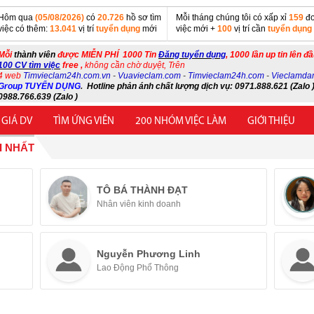
Hôm qua
(05/08/2026)
có
20.726
hồ sơ tìm
Mỗi tháng chúng tôi có xấp xỉ
159
đơ
việc có thêm:
13.041
vị trí
tuyển dụng
mới
việc mới +
100
vị trí cần
tuyển dụng
Mỗi
thành viên
được MIỄN PHÍ 1000 Tin
Đăng tuyển dụng
, 1000 lần up tin lên đ
100 CV tìm việc
free ,
không cần chờ duyệt, Trên
4 web
Timvieclam24h.com.vn
-
Vuavieclam.com
-
Timvieclam24h.com
-
Vieclamda
Group TUYỂN DỤNG
.
Hotline phản ánh chất lượng dịch vụ: 0971.888.621 (Zalo )
0988.766.639 (Zalo )
 GIÁ DV
TÌM ỨNG VIÊN
200 NHÓM VIỆC LÀM
GIỚI THIỆU
I NHẤT
TÔ BÁ THÀNH ĐẠT
Nhân viên kinh doanh
Nguyễn Phương Linh
Lao Động Phổ Thông