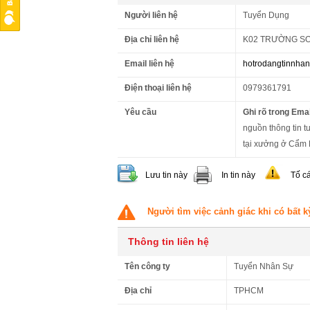
Người liên hệ
Tuyển Dụng
Địa chỉ liên hệ
K02 TRƯỜNG SƠ
Email liên hệ
hotrodangtinnha
Điện thoại liên hệ
0979361791
Yêu cầu
Ghi rõ trong Emai
nguồn thông tin t
tại xưởng ở Cẩm 
Lưu tin này
In tin này
Tố c
Người tìm việc cảnh giác khi có bất k
Thông tin liên hệ
Tên công ty
Tuyển Nhân Sự
Địa chỉ
TPHCM