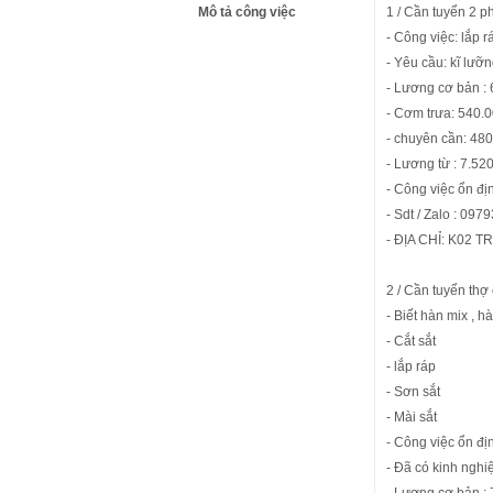
Mô tả công việc
1 / Cần tuyển 2 
- Công việc: lắp 
- Yêu cầu: kĩ lưỡn
- Lương cơ bản :
- Cơm trưa: 540.
- chuyên cần: 48
- Lương từ : 7.52
- Công việc ổn đị
- Sdt / Zalo : 09
- ĐỊA CHỈ: K02
2 / Cần tuyển thợ
- Biết hàn mix , h
- Cắt sắt
- lắp ráp
- Sơn sắt
- Mài sắt
- Công việc ổn đị
- Đã có kinh ngh