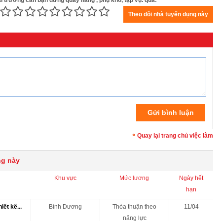
hai trương cần bạn đứng quầy hàng , phụ kho, tạp vụ. qua:
Quay lại trang chủ việc làm
ng này
Khu vực
Mức lương
Ngày hết
hạn
ết kế...
Bình Dương
Thỏa thuận theo
11/04
năng lực