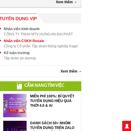
Xem thêm
TUYỂN DỤNG VIP
Nhân viên kinh doanh
CÔNG TY TNHH MTV HƯNG AN ĐẠI PHÁT
Nhân viên CSKH Resale
Công ty Cổ phần Tập đoàn Nông nghiệp Kagri
Kế toán trưởng
Tập đoàn an dương
Xem thêm
CẨM NANG TÌM VIỆC
MIỄN PHÍ 100%: BÍ QUYẾT
TUYỂN DỤNG HIỆU QUẢ
THỜI 4.0 & AI
DANH SÁCH 50+ NHÓM
TUYỂN DỤNG TRÊN ZALO