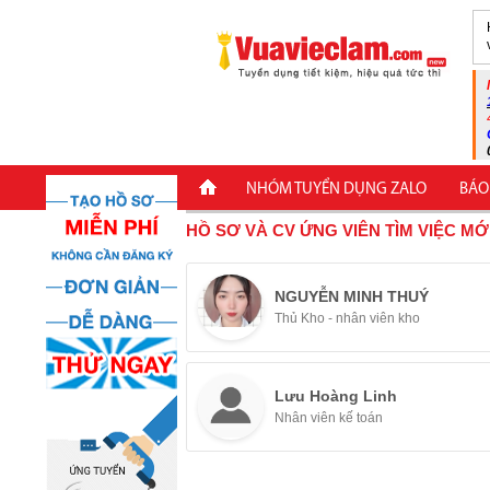
NHÓM TUYỂN DỤNG ZALO
BÁO
HỒ SƠ VÀ CV ỨNG VIÊN TÌM VIỆC MỚ
NGUYỄN MINH THUÝ
Thủ Kho - nhân viên kho
Lưu Hoàng Linh
Nhân viên kế toán