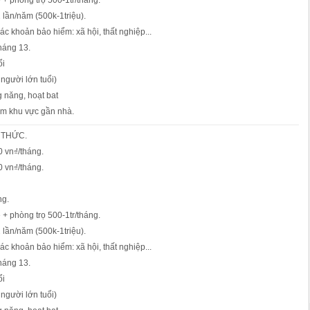
 + phòng trọ 500-1tr/tháng.
2 lần/năm (500k-1triệu).
ác khoản bảo hiểm: xã hội, thất nghiệp...
háng 13.
ổi
 người lớn tuổi)
ng năng, hoạt bat
àm khu vực gần nhà.
 THỨC.
0 vn₫/tháng.
0 vn₫/tháng.
ng.
 + phòng trọ 500-1tr/tháng.
2 lần/năm (500k-1triệu).
ác khoản bảo hiểm: xã hội, thất nghiệp...
háng 13.
ổi
 người lớn tuổi)