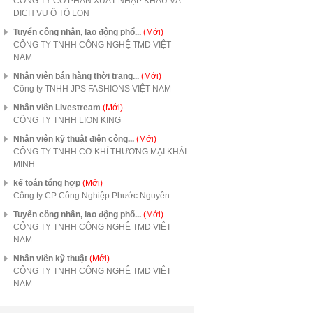
CÔNG TY CỔ PHẦN XUẤT NHẬP KHẨU VÀ
DỊCH VỤ Ô TÔ LON
Tuyển công nhân, lao động phổ...
(Mới)
CÔNG TY TNHH CÔNG NGHỆ TMD VIỆT
NAM
Nhân viên bán hàng thời trang...
(Mới)
Công ty TNHH JPS FASHIONS VIỆT NAM
Nhân viên Livestream
(Mới)
CÔNG TY TNHH LION KING
Nhân viên kỹ thuật điện công...
(Mới)
CÔNG TY TNHH CƠ KHÍ THƯƠNG MẠI KHẢI
MINH
kế toán tổng hợp
(Mới)
Công ty CP Công Nghiệp Phước Nguyên
Tuyển công nhân, lao động phổ...
(Mới)
CÔNG TY TNHH CÔNG NGHỆ TMD VIỆT
NAM
Nhân viên kỹ thuật
(Mới)
CÔNG TY TNHH CÔNG NGHỆ TMD VIỆT
NAM