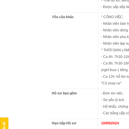
- Thái độ tốt, siê
- Được sắp xếp l
Yêu cầu khác
* CÔNG VIỆC:
- Nhân viên bán 
- Nhân viên đóng 
- Nhân viên phụ k
- Nhân viên tạp vụ
* THỜI GIAN LÀM
- Ca 4h: 7h30-11
- Ca 8h: 7h30-16h
(nghĩ trưa 1 tiếng
- Ca 12h: hỗ trợ 
*Có xoay ca*
Hồ sơ bao gồm
- Đơn xin việc.
- Sơ yếu lý lịch.
- Hộ khẩu, chứng
- Các bằng cấp có
Hạn nộp Hồ sơ
10/09/2024