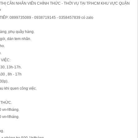
THỊ CẦN NHÂN VIÊN CHÍNH THỨC - THỜI VỤ TẠI TP.HCM KHU VỰC QUẬN
P
TIẾP: 0899735089 - 0938719145 - 0358457839 có zalo
hàng, phụ quầy hàng.
gói, dán tem nhãn.
ho.
.
 VIỆC:
h30, 13h-17h.
30 , 8h - 17h
 30p).
sau khi quen công việc.
 THỨC.
0 vn₫/tháng.
0 vn₫/tháng.
ng.