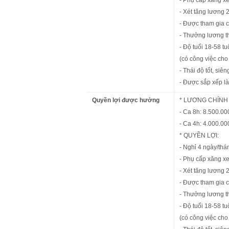
- Phụ cấp xăng xe
- Xét tăng lương 
- Được tham gia c
- Thưởng lương t
- Độ tuổi 18-58 tu
(có công việc cho
- Thái độ tốt, siê
- Được sắp xếp l
Quyền lợi được hưởng
* LƯƠNG CHÍNH
- Ca 8h: 8.500.00
- Ca 4h: 4.000.00
* QUYỀN LỢI:
- Nghỉ 4 ngày/thá
- Phụ cấp xăng xe
- Xét tăng lương 
- Được tham gia c
- Thưởng lương t
- Độ tuổi 18-58 tu
(có công việc cho