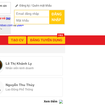
n xin
Đăng ký
/
Quên mật khẩu
ĐĂNG
ầu và
tạo
NHẬP
mbao.com
và
200+
 -
TẠO CV
ĐĂNG TUYỂN DỤNG
Lê Thị Khánh Ly
Nhân viên kinh doanh
Nguyễn Thu Thủy
Lao Động Phổ Thông
Xem thêm