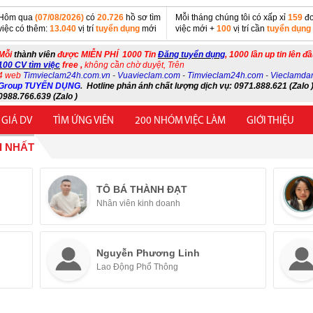
Hôm qua
(07/08/2026)
có
20.726
hồ sơ tìm
Mỗi tháng chúng tôi có xấp xỉ
159
đơ
việc có thêm:
13.040
vị trí
tuyển dụng
mới
việc mới +
100
vị trí cần
tuyển dụng
Mỗi
thành viên
được MIỄN PHÍ 1000 Tin
Đăng tuyển dụng
, 1000 lần up tin lên đ
100 CV tìm việc
free ,
không cần chờ duyệt, Trên
4 web
Timvieclam24h.com.vn
-
Vuavieclam.com
-
Timvieclam24h.com
-
Vieclamda
Group TUYỂN DỤNG
.
Hotline phản ánh chất lượng dịch vụ: 0971.888.621 (Zalo )
0988.766.639 (Zalo )
 GIÁ DV
TÌM ỨNG VIÊN
200 NHÓM VIỆC LÀM
GIỚI THIỆU
I NHẤT
TÔ BÁ THÀNH ĐẠT
Nhân viên kinh doanh
Nguyễn Phương Linh
Lao Động Phổ Thông