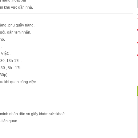
ng năng, hoạt bat
àm khu vực gần nhà.
hàng, phụ quầy hàng.
gói, dán tem nhãn.
ho.
.
 VIỆC:
h30, 13h-17h.
30 , 8h - 17h
 30p).
sau khi quen công việc.
 minh nhân dân và giấy khám sức khoẻ.
 liên quan.