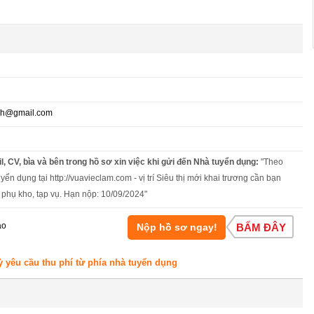
nh@gmail.com
l, CV, bìa và bên trong hồ sơ xin việc khi gửi đến Nhà tuyển dụng:
"Theo
yển dụng tại http://vuavieclam.com - vị trí Siêu thị mới khai trương cần bạn
phụ kho, tạp vụ. Hạn nộp: 10/09/2024"
áo
Nộp hồ sơ ngay!
BẤM ĐÂY
ỳ yêu cầu thu phí từ phía nhà tuyển dụng