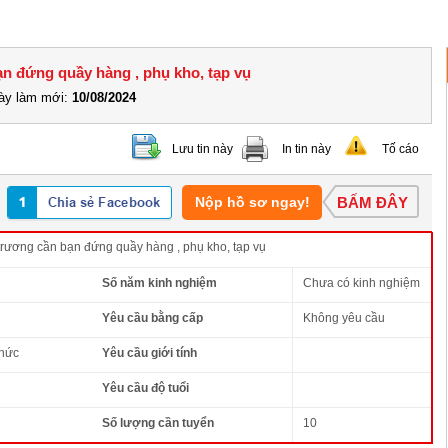
bạn đứng quầy hàng , phụ kho, tạp vụ
y làm mới:
10/08/2024
Lưu tin này
In tin này
Tố cáo
Nộp hồ sơ ngay!
BẤM ĐÂY
 trương cần bạn đứng quầy hàng , phụ kho, tạp vụ
Số năm kinh nghiệm
Chưa có kinh nghiệm
Yêu cầu bằng cấp
Không yêu cầu
thức
Yêu cầu giới tính
Yêu cầu độ tuổi
Số lượng cần tuyển
10