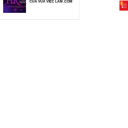
CỦA VUA VIỆC LÀM .COM
1