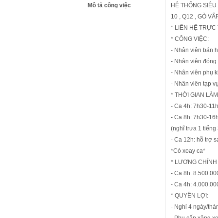
Mô tả công việc
HỆ THỐNG SIÊU 
10 , Q12 , GÒ VẤ
* LIÊN HỆ TRỰC 
* CÔNG VIỆC:
- Nhân viên bán 
- Nhân viên đóng 
- Nhân viên phụ k
- Nhân viên tạp vụ
* THỜI GIAN LÀM
- Ca 4h: 7h30-11
- Ca 8h: 7h30-16h
(nghĩ trưa 1 tiếng
- Ca 12h: hỗ trợ 
*Có xoay ca*
* LƯƠNG CHÍNH
- Ca 8h: 8.500.00
- Ca 4h: 4.000.00
* QUYỀN LỢI:
- Nghỉ 4 ngày/thá