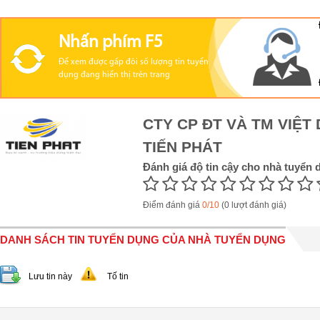
Nhấn phím F5
Để xem được gấp đôi số lượng tin tuyển
dụng đang hiển thị trên trang
CTY CP ĐT VÀ TM VIỆT
TIẾN PHÁT
Đánh giá độ tin cậy cho nhà tuyển 
Điểm đánh giá
0/10
(0 lượt đánh giá)
DANH SÁCH TIN TUYỂN DỤNG CỦA NHÀ TUYỂN DỤNG
Lưu tin này
Tố tin