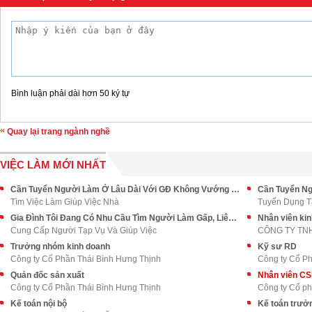
Bình luận phải dài hơn 50 ký tự
Quay lại trang ngành nghề
VIỆC LÀM MỚI NHẤT
Cần Tuyển Người Làm Ở Lâu Dài Với GĐ Không Vướng Bận Quá Nhiều
Tìm Việc Làm Giúp Việc Nhà
Tuyển Dụng T
Gia Đình Tôi Đang Có Nhu Cầu Tìm Người Làm Gấp, Liên Hệ Ngay
Nhân viên ki
Cung Cấp Người Tạp Vụ Và Giúp Việc
CÔNG TY TN
Trưởng nhóm kinh doanh
Kỹ sư RD
Công ty Cổ Phần Thái Bình Hưng Thịnh
Công ty Cổ Ph
Quản đốc sản xuất
Nhân viên C
Công ty Cổ Phần Thái Bình Hưng Thịnh
Công ty Cổ p
Kế toán nội bộ
Kế toán trưở