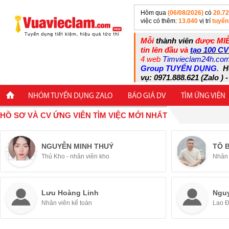
Hôm qua
(06/08/2026)
có
20.7
việc có thêm:
13.040
vị trí
tuyển
Mỗi
thành viên
được MIỄ
tin lên đầu và
tạo 100 CV
4 web
Timvieclam24h.co
Group TUYỂN DỤNG
.
H
vụ: 0971.888.621 (Zalo ) -
NHÓM TUYỂN DỤNG ZALO
BÁO GIÁ DV
TÌM ỨNG VIÊN
HỒ SƠ VÀ CV ỨNG VIÊN TÌM VIỆC MỚI NHẤT
NGUYỄN MINH THUÝ
TÔ 
Thủ Kho - nhân viên kho
Nhân 
Lưu Hoàng Linh
Ngu
Nhân viên kế toán
Lao 