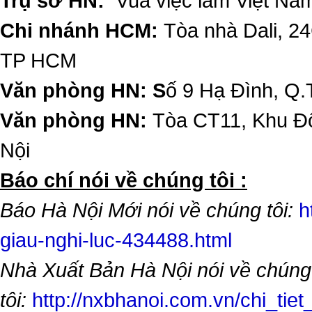
Trụ sở HN:
Vua việc làm Việt Nam
Chi nhánh HCM:
Tòa nhà Dali, 2
TP HCM
Văn phòng HN: S
ố 9 Hạ Đình, Q.
Văn phòng HN:
Tòa CT11, Khu Đô
Nội
​Báo chí nói về chúng tôi :
Báo Hà Nội Mới nói về chúng tôi:
h
giau-nghi-luc-434488.html
Nhà Xuất Bản Hà Nội nói về chúng
tôi:
http://nxbhanoi.com.vn/chi_tiet