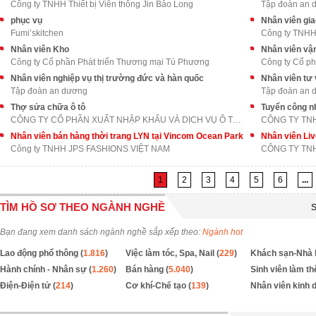
Công ty TNHH Thiết bị Viễn thông Jin Bảo Long
Tập đoàn an 
phục vụ
Nhân viên gi
Fumi’skitchen
Công ty TNH
Nhân viên Kho
Nhân viên vậ
Công ty Cổ phần Phát triển Thương mại Tú Phương
Công ty Cổ ph
Nhân viên nghiệp vụ thị trường đức và hàn quốc
Nhân viên tư 
Tập đoàn an dương
Tập đoàn an 
Thợ sửa chữa ô tô
Tuyển công nh
CÔNG TY CỔ PHẦN XUẤT NHẬP KHẨU VÀ DỊCH VỤ Ô TÔ LON
CÔNG TY TN
Nhân viên bán hàng thời trang LYN tại Vincom Ocean Park
Nhân viên Li
Công ty TNHH JPS FASHIONS VIỆT NAM
CÔNG TY TNH
1
2
3
4
5
6
...
TÌM HỒ SƠ THEO NGÀNH NGHỀ
S
Bạn đang xem danh sách ngành nghề sắp xếp theo:
Ngành hot
Lao động phổ thông (
1.816
)
Việc làm tóc, Spa, Nail (
229
)
Khách sạn-Nhà 
Hành chính - Nhân sự (
1.260
)
Bán hàng (
5.040
)
Sinh viên làm th
Điện-Điện tử (
214
)
Cơ khí-Chế tạo (
139
)
Nhân viên kinh 