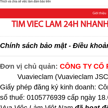
Thích và chia sẽ việc làm đảm bảo trên
Giới thiệu
TIM VIEC LAM 24H NHANH,
Chính sách bảo mật
Điều khoả
-
Đơn vị chủ quản:
CÔNG TY CỔ 
Vuavieclam (Vuavieclam JSC) 
Giấy phép đăng ký kinh doanh: Cô
số thuế: 0105776939 cấp ngày 18
Vua Việc Làm Việt Nam
đã hoạt đ