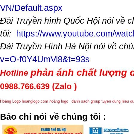
VN/Default.aspx
Đài Truyền hình Quốc Hội nói về 
tôi:
https://www.youtube.com/wa
Đài Truyền Hình Hà Nội nói về chú
v=O-f0Y4UmVi8&t=93s
phản ánh chất lượng d
Hotline
0988.766.639
(Zalo )
Hoàng Logo hoanglogo.com
hoàng logo
|
danh sach group tuyen dung hieu q
​Báo chí nói về chúng tôi
: