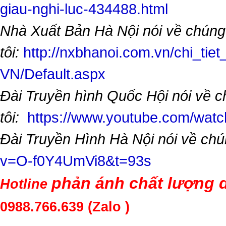
giau-nghi-luc-434488.html
Nhà Xuất Bản Hà Nội nói về chúng
tôi:
http://nxbhanoi.com.vn/chi_tiet
VN/Default.aspx
Đài Truyền hình Quốc Hội nói về 
tôi:
https://www.youtube.com/wa
Đài Truyền Hình Hà Nội nói về chú
v=O-f0Y4UmVi8&t=93s
phản ánh chất lượng d
Hotline
0988.766.639
(Zalo )