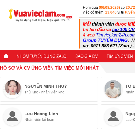
Hôm qua
(06/08/2026)
có
20.7
việc có thêm:
13.040
vị trí
tuyển
Mỗi
thành viên
được MIỄ
tin lên đầu và
tạo 100 CV
4 web
Timvieclam24h.co
Group TUYỂN DỤNG
.
H
vụ: 0971.888.621 (Zalo ) -
NHÓM TUYỂN DỤNG ZALO
BÁO GIÁ DV
TÌM ỨNG VIÊN
HỒ SƠ VÀ CV ỨNG VIÊN TÌM VIỆC MỚI NHẤT
NGUYỄN MINH THUÝ
TÔ 
Thủ Kho - nhân viên kho
Nhân 
Lưu Hoàng Linh
Ngu
Nhân viên kế toán
Lao 