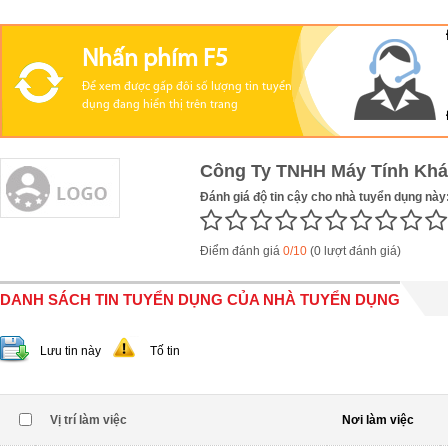
Nhấn phím F5
Để xem được gấp đôi số lượng tin tuyển
dụng đang hiển thị trên trang
Công Ty TNHH Máy Tính Kh
Đánh giá độ tin cậy cho nhà tuyển dụng này
Điểm đánh giá
0/10
(0 lượt đánh giá)
DANH SÁCH TIN TUYỂN DỤNG CỦA NHÀ TUYỂN DỤNG
Lưu tin này
Tố tin
Vị trí làm việc
Nơi làm việc