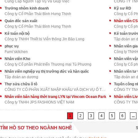
Cung Cấp Người Tạp Vụ Và Giúp Việc
CÔNG TY TN
Trưởng nhóm kinh doanh
Kỹ sư RD
Công ty Cổ Phần Thái Bình Hưng Thịnh
Công ty Cổ Ph
Quản đốc sản xuất
Nhân viên C
Công ty Cổ Phần Thái Bình Hưng Thịnh
Công ty Cổ p
Kế toán nội bộ
Kế toán trưở
Công ty TNHH Thiết bị Viễn thông Jin Bảo Long
Tập đoàn an 
phục vụ
Nhân viên gi
Fumi’skitchen
Công ty TNH
Nhân viên Kho
Nhân viên vậ
Công ty Cổ phần Phát triển Thương mại Tú Phương
Công ty Cổ ph
Nhân viên nghiệp vụ thị trường đức và hàn quốc
Nhân viên tư 
Tập đoàn an dương
Tập đoàn an 
Thợ sửa chữa ô tô
Tuyển công nh
CÔNG TY CỔ PHẦN XUẤT NHẬP KHẨU VÀ DỊCH VỤ Ô TÔ LON
CÔNG TY TN
Nhân viên bán hàng thời trang LYN tại Vincom Ocean Park
Nhân viên Li
Công ty TNHH JPS FASHIONS VIỆT NAM
CÔNG TY TNH
1
2
3
4
5
6
...
TÌM HỒ SƠ THEO NGÀNH NGHỀ
S