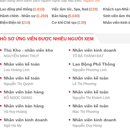
Bạn đang xem danh sách ngành nghề sắp xếp theo:
Ngành hot
Lao động phổ thông (
1.816
)
Việc làm tóc, Spa, Nail (
229
)
Khách sạn-Nhà 
Hành chính - Nhân sự (
1.260
)
Bán hàng (
5.040
)
Sinh viên làm th
Điện-Điện tử (
214
)
Cơ khí-Chế tạo (
139
)
Nhân viên kinh 
HỒ SƠ ỨNG VIÊN ĐƯỢC NHIỀU NGƯỜI XEM
Thủ Kho - nhân viên kho
Nhân viên kinh doanh
NGUYỄN MINH THUÝ
TÔ BÁ THÀNH ĐẠT
Nhân viên kế toán
Lao Động Phổ Thông
Lưu Hoàng Linh
Nguyễn Phương Linh
Nhân viên kế toán
Nhân viên kế toán
Nguyễn Thị Quỳnh
Lê Thị Phương
Nhân viên bán hàng
Nhân viên kế toán
ĐỖ NGỌC GIANG
Nguyễn Thị Khánh Linh
Nhân viên bán hàng
Nhân viên kế toán
Vũ Huy Hoàng
Mạc Thị Phương
Nhân viên kinh doanh
Nhân viên kinh doanh
Ngô Hà My
Nguyễn Duy Hùng