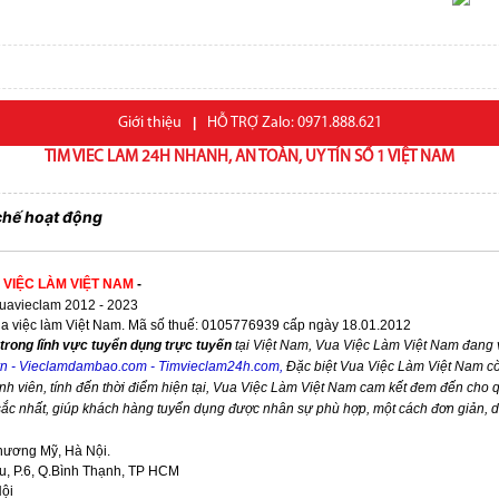
Giới thiệu
|
HỖ TRỢ Zalo: 0971.888.621
TIM VIEC LAM 24H NHANH, AN TOÀN, UY TÍN SỐ 1 VIỆT NAM
chế hoạt động
 VIỆC LÀM VIỆT NAM
-
avieclam 2012 - 2023
ua việc làm Việt Nam. Mã số thuế: 0105776939 cấp ngày 18.01.2012
trong lĩnh vực tuyển dụng trực tuyến
tại Việt Nam,
Vua Việc Làm Việt Nam
đang v
vn
-
Vieclamdambao.com
-
Timvieclam24h.com
,
Đặc biệt
Vua Việc Làm Việt Nam
cò
nh viên, tính đến thời điểm hiện tại,
Vua Việc Làm Việt Nam
cam kết đem đến cho qu
 sắc nhất, giúp khách hàng tuyển dụng được nhân sự phù hợp, một cách đơn giản, 
hương Mỹ, Hà Nội.
, P.6, Q.Bình Thạnh, TP HCM
Nội