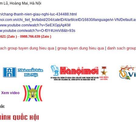
im Lũ, Hoàng Mai, Hà Nội
vn/chang-thanh-nien-giau-nghi-luc-434488.html
noi.com.vn/chi_tiet_tin/tabid/204/cateID/4/artilceID/16830/language/vi-VN/Default.
//www.youtube.com/watch?v=SeEXGpjApKM
www.youtube.com/watch?v=O-f0Y4UmVi8&t=93s
621 (Zalo )
-
0988.766.639
(Zalo )
ach group tuyen dung hieu qua
|
group tuyen dung hieu qua
|
danh sach group
ể
Xem video
tôi: