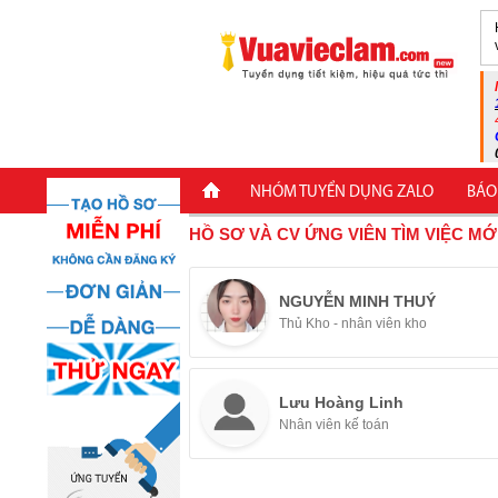
NHÓM TUYỂN DỤNG ZALO
BÁO
HỒ SƠ VÀ CV ỨNG VIÊN TÌM VIỆC MỚ
NGUYỄN MINH THUÝ
Thủ Kho - nhân viên kho
Lưu Hoàng Linh
Nhân viên kế toán