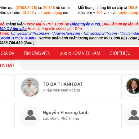
Hôm qua
(07/08/2026)
có
20.726
hồ sơ tìm
Mỗi tháng chúng tôi có xấp xỉ
159
đơ
việc có thêm:
13.040
vị trí
tuyển dụng
mới
việc mới +
100
vị trí cần
tuyển dụng
Mỗi
thành viên
được MIỄN PHÍ 1000 Tin
Đăng tuyển dụng
, 1000 lần up tin lên đ
100 CV tìm việc
free ,
không cần chờ duyệt, Trên
4 web
Timvieclam24h.com.vn
-
Vuavieclam.com
-
Timvieclam24h.com
-
Vieclamda
Group TUYỂN DỤNG
.
Hotline phản ánh chất lượng dịch vụ: 0971.888.621 (Zalo )
0988.766.639 (Zalo )
 GIÁ DV
TÌM ỨNG VIÊN
200 NHÓM VIỆC LÀM
GIỚI THIỆU
I NHẤT
TÔ BÁ THÀNH ĐẠT
Nhân viên kinh doanh
Nguyễn Phương Linh
Lao Động Phổ Thông