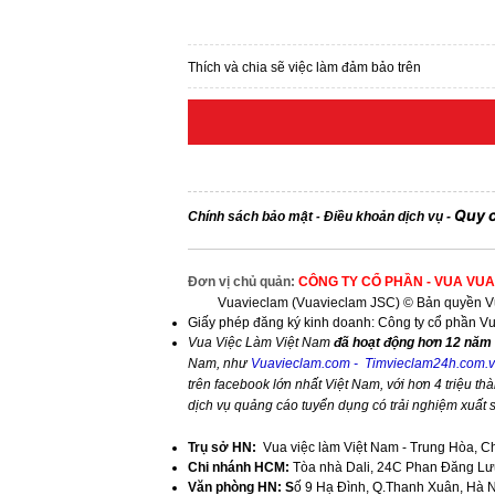
Thích và chia sẽ việc làm đảm bảo trên
Quy 
Chính sách bảo mật
Điều khoản dịch vụ
-
-
Đơn vị chủ quản:
CÔNG TY CỔ PHẦN - VUA VUA
Vuavieclam (Vuavieclam JSC) © Bản quyền Vu
Giấy phép đăng ký kinh doanh: Công ty cổ phần V
Vua Việc Làm Việt Nam
đã hoạt động hơn 12 năm 
Nam, như
Vuavieclam.com
-
Timvieclam24h.com.
trên facebook lớn nhất Việt Nam, với hơn 4 triệu thà
dịch vụ quảng cáo tuyển dụng có trải nghiệm xuất
Trụ sở HN:
Vua việc làm Việt Nam - Trung Hòa, C
Chi nhánh HCM:
Tòa nhà Dali, 24C Phan Đăng Lưu
Văn phòng HN: S
ố 9 Hạ Đình, Q.Thanh Xuân, Hà 