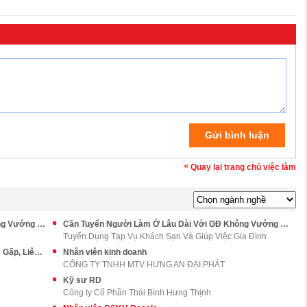
Quay lại trang chủ việc làm
Cần Tuyển Người Làm Ở Lâu Dài Với GĐ Không Vướng Bận Quá Nhiều
Cần Tuyển Người Làm Ở Lâu Dài Với GĐ Không Vướng Bận Và Ít Xin Nghỉ
Tuyển Dụng Tạp Vụ Khách Sạn Và Giúp Việc Gia Đình
Gia Đình Tôi Đang Có Nhu Cầu Tìm Người Làm Gấp, Liên Hệ Ngay
Nhân viên kinh doanh
CÔNG TY TNHH MTV HƯNG AN ĐẠI PHÁT
Kỹ sư RD
Công ty Cổ Phần Thái Bình Hưng Thịnh