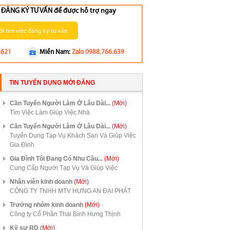
ng ĐĂNG KÝ TƯ VẤN để được hỗ trợ ngay
i tìm việc đăng ký tư vấn
.621
Miền Nam:
Zalo 0988.766.639
TIN TUYỂN DỤNG MỚI ĐĂNG
Cần Tuyển Người Làm Ở Lâu Dài...
(Mới)
Tìm Việc Làm Giúp Việc Nhà
Cần Tuyển Người Làm Ở Lâu Dài...
(Mới)
Tuyển Dụng Tạp Vụ Khách Sạn Và Giúp Việc
Gia Đình
Gia Đình Tôi Đang Có Nhu Cầu...
(Mới)
Cung Cấp Người Tạp Vụ Và Giúp Việc
Nhân viên kinh doanh
(Mới)
CÔNG TY TNHH MTV HƯNG AN ĐẠI PHÁT
Trưởng nhóm kinh doanh
(Mới)
Công ty Cổ Phần Thái Bình Hưng Thịnh
Kỹ sư RD
(Mới)