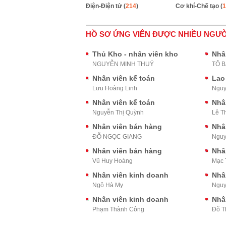
Điện-Điện tử (
214
)
Cơ khí-Chế tạo (
1
HỒ SƠ ỨNG VIÊN ĐƯỢC NHIỀU NGƯỜ
Thủ Kho - nhân viên kho
Nhâ
NGUYỄN MINH THUÝ
TÔ 
Nhân viên kế toán
Lao
Lưu Hoàng Linh
Nguy
Nhân viên kế toán
Nhâ
Nguyễn Thị Quỳnh
Lê T
Nhân viên bán hàng
Nhâ
ĐỖ NGỌC GIANG
Nguy
Nhân viên bán hàng
Nhâ
Vũ Huy Hoàng
Mạc 
Nhân viên kinh doanh
Nhâ
Ngô Hà My
Nguy
Nhân viên kinh doanh
Nhâ
Phạm Thành Công
Đõ T