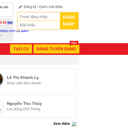
n xin
Đăng ký
/
Quên mật khẩu
ĐĂNG
ầu và
tạo
NHẬP
mbao.com
và
200+
 -
TẠO CV
ĐĂNG TUYỂN DỤNG
Lê Thị Khánh Ly
Nhân viên kinh doanh
Nguyễn Thu Thủy
Lao Động Phổ Thông
Xem thêm