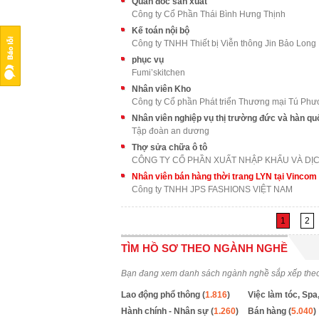
Quản đốc sản xuất
Công ty Cổ Phần Thái Bình Hưng Thịnh
Kế toán nội bộ
Công ty TNHH Thiết bị Viễn thông Jin Bảo Long
phục vụ
Fumi’skitchen
Nhân viên Kho
Công ty Cổ phần Phát triển Thương mại Tú Ph
Nhân viên nghiệp vụ thị trường đức và hàn qu
Tập đoàn an dương
Thợ sửa chữa ô tô
Nhân viên bán hàng thời trang LYN tại Vinco
Công ty TNHH JPS FASHIONS VIỆT NAM
1
2
TÌM HỒ SƠ THEO NGÀNH NGHỀ
Bạn đang xem danh sách ngành nghề sắp xếp the
Lao động phổ thông (
1.816
)
Việc làm tóc, Spa,
Hành chính - Nhân sự (
1.260
)
Bán hàng (
5.040
)