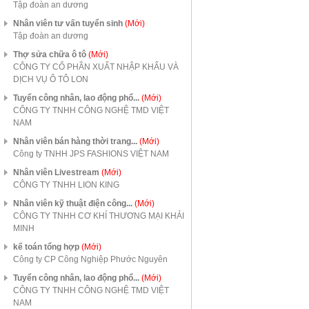
Tập đoàn an dương
Nhân viên tư vấn tuyển sinh
(Mới)
Tập đoàn an dương
Thợ sửa chữa ô tô
(Mới)
CÔNG TY CỔ PHẦN XUẤT NHẬP KHẨU VÀ
DỊCH VỤ Ô TÔ LON
Tuyển công nhân, lao động phổ...
(Mới)
CÔNG TY TNHH CÔNG NGHỆ TMD VIỆT
NAM
Nhân viên bán hàng thời trang...
(Mới)
Công ty TNHH JPS FASHIONS VIỆT NAM
Nhân viên Livestream
(Mới)
CÔNG TY TNHH LION KING
Nhân viên kỹ thuật điện công...
(Mới)
CÔNG TY TNHH CƠ KHÍ THƯƠNG MẠI KHẢI
MINH
kế toán tổng hợp
(Mới)
Công ty CP Công Nghiệp Phước Nguyên
Tuyển công nhân, lao động phổ...
(Mới)
CÔNG TY TNHH CÔNG NGHỆ TMD VIỆT
NAM