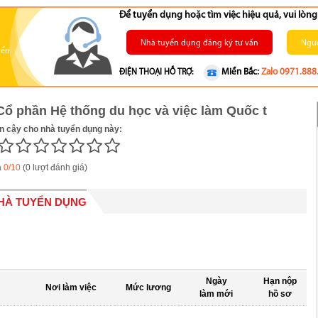
Để tuyển dụng hoặc tìm việc hiệu quả, vui lò
Nhà tuyển dụng đăng ký tư vấn
Ngườ
yển
Miền Bắc:
Zalo 0971.888
ĐIỆN THOẠI HỖ TRỢ:
Cổ phần Hệ thống du học và việc làm Quốc t
in cậy cho nhà tuyển dụng này:
á
0/10
(0 lượt đánh giá)
NHÀ TUYỂN DỤNG
Ngày
Hạn nộp
Nơi làm việc
Mức lương
làm mới
hồ sơ