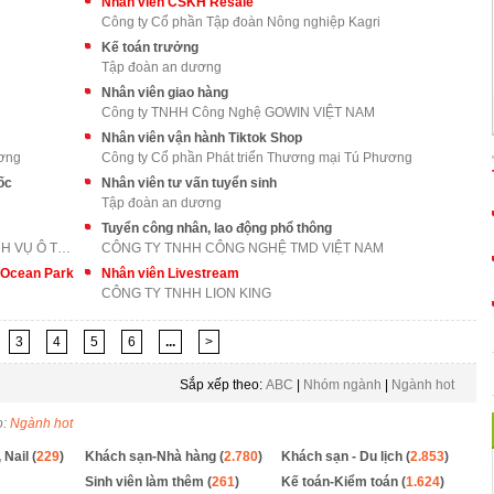
Nhân viên CSKH Resale
Công ty Cổ phần Tập đoàn Nông nghiệp Kagri
Kế toán trưởng
Tập đoàn an dương
Nhân viên giao hàng
Công ty TNHH Công Nghệ GOWIN VIỆT NAM
Nhân viên vận hành Tiktok Shop
ương
Công ty Cổ phần Phát triển Thương mại Tú Phương
ốc
Nhân viên tư vấn tuyển sinh
Tập đoàn an dương
Tuyển công nhân, lao động phổ thông
CÔNG TY CỔ PHẦN XUẤT NHẬP KHẨU VÀ DỊCH VỤ Ô TÔ LON
CÔNG TY TNHH CÔNG NGHỆ TMD VIỆT NAM
m Ocean Park
Nhân viên Livestream
CÔNG TY TNHH LION KING
3
4
5
6
...
>
Sắp xếp theo:
ABC
|
Nhóm ngành
|
Ngành hot
o:
Ngành hot
 Nail (
229
)
Khách sạn-Nhà hàng (
2.780
)
Khách sạn - Du lịch (
2.853
)
Sinh viên làm thêm (
261
)
Kế toán-Kiểm toán (
1.624
)