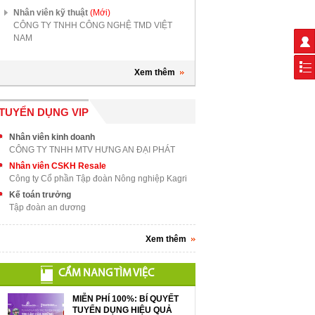
Nhân viên kỹ thuật
(Mới)
CÔNG TY TNHH CÔNG NGHỆ TMD VIỆT
NAM
Xem thêm
TUYỂN DỤNG VIP
Nhân viên kinh doanh
CÔNG TY TNHH MTV HƯNG AN ĐẠI PHÁT
Nhân viên CSKH Resale
Công ty Cổ phần Tập đoàn Nông nghiệp Kagri
Kế toán trưởng
Tập đoàn an dương
Xem thêm
CẨM NANG TÌM VIỆC
MIỄN PHÍ 100%: BÍ QUYẾT
TUYỂN DỤNG HIỆU QUẢ