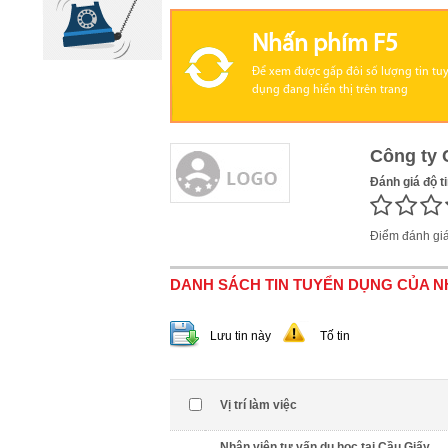
Nhấn phím F5
Để xem được gấp đôi số lượng tin tu
dụng đang hiển thị trên trang
Công ty 
Đánh giá độ t
Điểm đánh gi
DANH SÁCH TIN TUYỂN DỤNG CỦA 
Lưu tin này
Tố tin
Vị trí làm việc
Nhân viên tư vấn du học tại Cầu Giấy