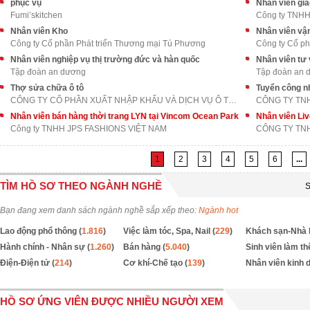
phục vụ
Nhân viên gi
Fumi’skitchen
Công ty TNH
Nhân viên Kho
Nhân viên vậ
Công ty Cổ phần Phát triển Thương mại Tú Phương
Công ty Cổ ph
Nhân viên nghiệp vụ thị trường đức và hàn quốc
Nhân viên tư 
Tập đoàn an dương
Tập đoàn an 
Thợ sửa chữa ô tô
Tuyển công nh
CÔNG TY CỔ PHẦN XUẤT NHẬP KHẨU VÀ DỊCH VỤ Ô TÔ LON
CÔNG TY TN
Nhân viên bán hàng thời trang LYN tại Vincom Ocean Park
Nhân viên Li
Công ty TNHH JPS FASHIONS VIỆT NAM
CÔNG TY TNH
1
2
3
4
5
6
...
TÌM HỒ SƠ THEO NGÀNH NGHỀ
S
Bạn đang xem danh sách ngành nghề sắp xếp theo:
Ngành hot
Lao động phổ thông (
1.816
)
Việc làm tóc, Spa, Nail (
229
)
Khách sạn-Nhà 
Hành chính - Nhân sự (
1.260
)
Bán hàng (
5.040
)
Sinh viên làm th
Điện-Điện tử (
214
)
Cơ khí-Chế tạo (
139
)
Nhân viên kinh 
HỒ SƠ ỨNG VIÊN ĐƯỢC NHIỀU NGƯỜI XEM