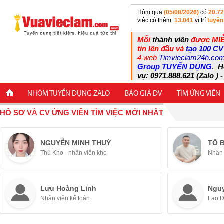
Hôm qua
(05/08/2026)
có
20.7
việc có thêm:
13.041
vị trí
tuyển
Mỗi
thành viên
được MIỄ
tin lên đầu và
tạo 100 CV
4 web
Timvieclam24h.co
Group TUYỂN DỤNG
.
H
vụ: 0971.888.621 (Zalo ) -
NHÓM TUYỂN DỤNG ZALO
BÁO GIÁ DV
TÌM ỨNG VIÊN
HỒ SƠ VÀ CV ỨNG VIÊN TÌM VIỆC MỚI NHẤT
NGUYỄN MINH THUÝ
TÔ 
Thủ Kho - nhân viên kho
Nhân 
Lưu Hoàng Linh
Ngu
Nhân viên kế toán
Lao 