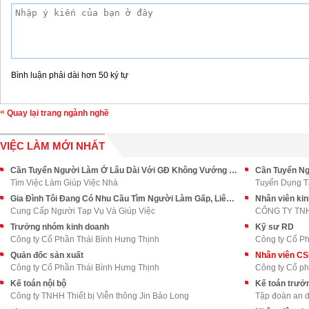
Bình luận phải dài hơn 50 ký tự
Quay lại trang ngành nghề
VIỆC LÀM MỚI NHẤT
Cần Tuyển Người Làm Ở Lâu Dài Với GĐ Không Vướng Bận Quá Nhiều
Tìm Việc Làm Giúp Việc Nhà
Tuyển Dụng T
Gia Đình Tôi Đang Có Nhu Cầu Tìm Người Làm Gấp, Liên Hệ Ngay
Nhân viên ki
Cung Cấp Người Tạp Vụ Và Giúp Việc
CÔNG TY TN
Trưởng nhóm kinh doanh
Kỹ sư RD
Công ty Cổ Phần Thái Bình Hưng Thịnh
Công ty Cổ Ph
Quản đốc sản xuất
Nhân viên C
Công ty Cổ Phần Thái Bình Hưng Thịnh
Công ty Cổ p
Kế toán nội bộ
Kế toán trưở
Công ty TNHH Thiết bị Viễn thông Jin Bảo Long
Tập đoàn an 