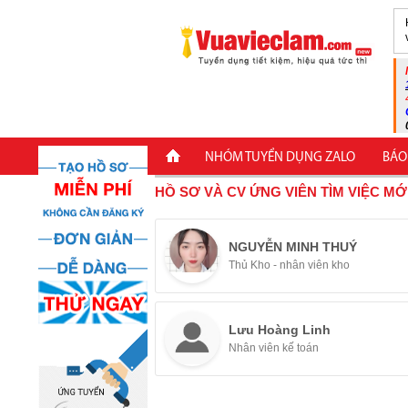
NHÓM TUYỂN DỤNG ZALO
BÁO
HỒ SƠ VÀ CV ỨNG VIÊN TÌM VIỆC MỚ
NGUYỄN MINH THUÝ
Thủ Kho - nhân viên kho
Lưu Hoàng Linh
Nhân viên kế toán