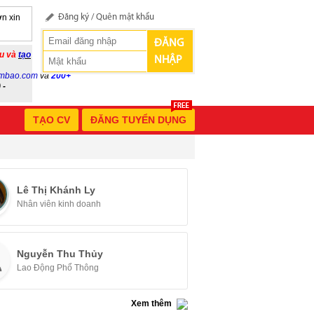
n xin
Đăng ký
/
Quên mật khẩu
ĐĂNG
ầu và
tạo
NHẬP
mbao.com
và
200+
 -
TẠO CV
ĐĂNG TUYỂN DỤNG
Lê Thị Khánh Ly
Nhân viên kinh doanh
Nguyễn Thu Thủy
Lao Động Phổ Thông
Xem thêm