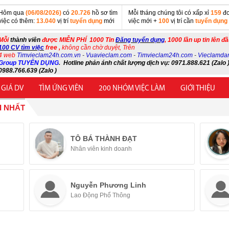
Hôm qua
(06/08/2026)
có
20.726
hồ sơ tìm
Mỗi tháng chúng tôi có xấp xỉ
159
đơ
việc có thêm:
13.040
vị trí
tuyển dụng
mới
việc mới +
100
vị trí cần
tuyển dụng
Mỗi
thành viên
được MIỄN PHÍ 1000 Tin
Đăng tuyển dụng
, 1000 lần up tin lên đ
100 CV tìm việc
free ,
không cần chờ duyệt, Trên
4 web
Timvieclam24h.com.vn
-
Vuavieclam.com
-
Timvieclam24h.com
-
Vieclamda
Group TUYỂN DỤNG
.
Hotline phản ánh chất lượng dịch vụ: 0971.888.621 (Zalo )
0988.766.639 (Zalo )
 GIÁ DV
TÌM ỨNG VIÊN
200 NHÓM VIỆC LÀM
GIỚI THIỆU
I NHẤT
TÔ BÁ THÀNH ĐẠT
Nhân viên kinh doanh
Nguyễn Phương Linh
Lao Động Phổ Thông