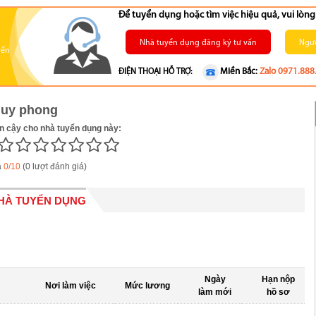
Để tuyển dụng hoặc tìm việc hiệu quả, vui lò
Nhà tuyển dụng đăng ký tư vấn
Ngườ
yển
Miền Bắc:
Zalo 0971.888
ĐIỆN THOẠI HỖ TRỢ:
duy phong
in cậy cho nhà tuyển dụng này:
á
0/10
(0 lượt đánh giá)
NHÀ TUYỂN DỤNG
Ngày
Hạn nộp
Nơi làm việc
Mức lương
làm mới
hồ sơ