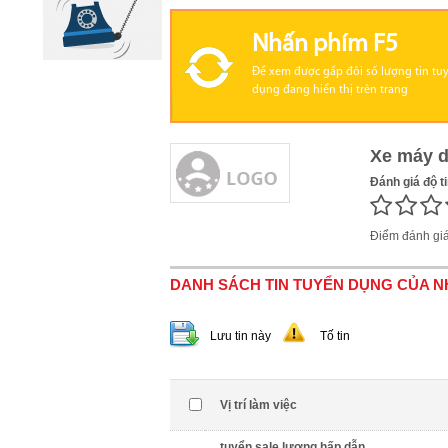
Nhấn phím F5
Để xem được gấp đôi số lượng tin tu
dụng đang hiển thị trên trang
Xe máy 
Đánh giá độ t
Điểm đánh gi
DANH SÁCH TIN TUYỂN DỤNG CỦA 
Lưu tin này
Tố tin
Vị trí làm việc
tuyển sale lương hấp dẫn