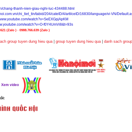
vn/chang-thanh-nien-giau-nghi-luc-434488.html
noi.com.vn/chi_tiet_tin/tabid/204/cateID/4/artilceID/16830/language/vi-VN/Default.
//www.youtube.com/watch?v=SeEXGpjApKM
www.youtube.com/watch?v=O-f0Y4UmVi8&t=93s
621 (Zalo )
-
0988.766.639
(Zalo )
ach group tuyen dung hieu qua
|
group tuyen dung hieu qua
|
danh sach group
ể
Xem video
tôi: