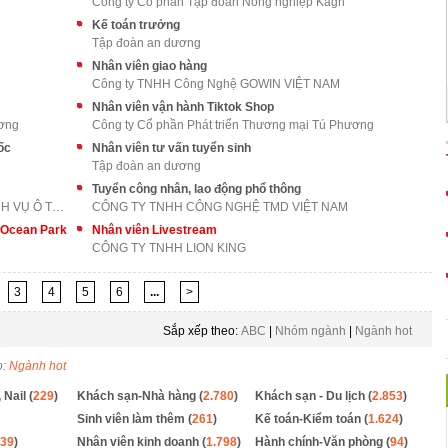
Công ty Cổ phần Tập đoàn Nông nghiệp Kagri
Kế toán trưởng
Tập đoàn an dương
Nhân viên giao hàng
Công ty TNHH Công Nghệ GOWIN VIỆT NAM
Nhân viên vận hành Tiktok Shop
ương
Công ty Cổ phần Phát triển Thương mại Tú Phương
ốc
Nhân viên tư vấn tuyển sinh
Tập đoàn an dương
Tuyển công nhân, lao động phổ thông
CÔNG TY CỔ PHẦN XUẤT NHẬP KHẨU VÀ DỊCH VỤ Ô TÔ LON
CÔNG TY TNHH CÔNG NGHỆ TMD VIỆT NAM
m Ocean Park
Nhân viên Livestream
CÔNG TY TNHH LION KING
3
4
5
6
...
>
Sắp xếp theo:
ABC
|
Nhóm ngành
|
Ngành hot
o:
Ngành hot
 Nail (
229
)
Khách sạn-Nhà hàng (
2.780
)
Khách sạn - Du lịch (
2.853
)
Sinh viên làm thêm (
261
)
Kế toán-Kiểm toán (
1.624
)
39
)
Nhân viên kinh doanh (
1.798
)
Hành chính-Văn phòng (
94
)