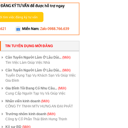
ng ĐĂNG KÝ TƯ VẤN để được hỗ trợ ngay
i tìm việc đăng ký tư vấn
.621
Miền Nam:
Zalo 0988.766.639
TIN TUYỂN DỤNG MỚI ĐĂNG
Cần Tuyển Người Làm Ở Lâu Dài...
(Mới)
Tìm Việc Làm Giúp Việc Nhà
Cần Tuyển Người Làm Ở Lâu Dài...
(Mới)
Tuyển Dụng Tạp Vụ Khách Sạn Và Giúp Việc
Gia Đình
Gia Đình Tôi Đang Có Nhu Cầu...
(Mới)
Cung Cấp Người Tạp Vụ Và Giúp Việc
Nhân viên kinh doanh
(Mới)
CÔNG TY TNHH MTV HƯNG AN ĐẠI PHÁT
Trưởng nhóm kinh doanh
(Mới)
Công ty Cổ Phần Thái Bình Hưng Thịnh
Kỹ sư RD
(Mới)