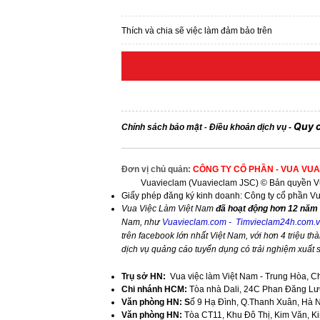
Thích và chia sẽ việc làm đảm bảo trên
Quy 
Chính sách bảo mật
Điều khoản dịch vụ
-
-
Đơn vị chủ quản:
CÔNG TY CỔ PHẦN - VUA VUA
Vuavieclam (Vuavieclam JSC) © Bản quyền Vu
Giấy phép đăng ký kinh doanh: Công ty cổ phần V
Vua Việc Làm Việt Nam
đã hoạt động hơn 12 năm 
Nam, như
Vuavieclam.com
-
Timvieclam24h.com.
trên facebook lớn nhất Việt Nam, với hơn 4 triệu thà
dịch vụ quảng cáo tuyển dụng có trải nghiệm xuất
Trụ sở HN:
Vua việc làm Việt Nam - Trung Hòa, C
Chi nhánh HCM:
Tòa nhà Dali, 24C Phan Đăng Lưu
Văn phòng HN: S
ố 9 Hạ Đình, Q.Thanh Xuân, Hà 
Văn phòng HN:
Tòa CT11, Khu Đô Thị, Kim Văn, K