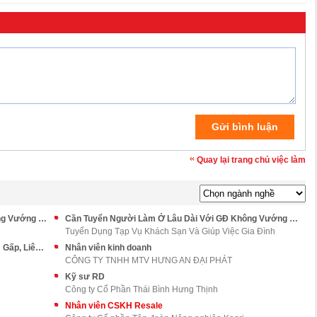
Quay lại trang chủ việc làm
Cần Tuyển Người Làm Ở Lâu Dài Với GĐ Không Vướng Bận Quá Nhiều
Cần Tuyển Người Làm Ở Lâu Dài Với GĐ Không Vướng Bận Và Ít Xin Nghỉ
Tuyển Dụng Tạp Vụ Khách Sạn Và Giúp Việc Gia Đình
Gia Đình Tôi Đang Có Nhu Cầu Tìm Người Làm Gấp, Liên Hệ Ngay
Nhân viên kinh doanh
CÔNG TY TNHH MTV HƯNG AN ĐẠI PHÁT
Kỹ sư RD
Công ty Cổ Phần Thái Bình Hưng Thịnh
Nhân viên CSKH Resale