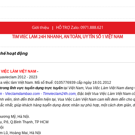
Giới thiệu
|
HỖ TRỢ Zalo: 0971.888.621
TIM VIEC LAM 24H NHANH, AN TOÀN, UY TÍN SỐ 1 VIỆT NAM
chế hoạt động
 VIỆC LÀM VIỆT NAM
-
avieclam 2012 - 2023
ua việc làm Việt Nam. Mã số thuế: 0105776939 cấp ngày 18.01.2012
trong lĩnh vực tuyển dụng trực tuyến
tại Việt Nam,
Vua Việc Làm Việt Nam
đang v
vn
-
Vieclamdambao.com
-
Timvieclam24h.com
,
Đặc biệt
Vua Việc Làm Việt Nam
cò
nh viên, tính đến thời điểm hiện tại,
Vua Việc Làm Việt Nam
cam kết đem đến cho qu
 sắc nhất, giúp khách hàng tuyển dụng được nhân sự phù hợp, một cách đơn giản, 
hương Mỹ, Hà Nội.
, P.6, Q.Bình Thạnh, TP HCM
Nội
im Lũ, Hoàng Mai, Hà Nội