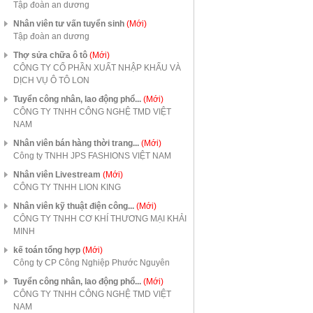
Tập đoàn an dương
Nhân viên tư vấn tuyển sinh
(Mới)
Tập đoàn an dương
Thợ sửa chữa ô tô
(Mới)
CÔNG TY CỔ PHẦN XUẤT NHẬP KHẨU VÀ
DỊCH VỤ Ô TÔ LON
Tuyển công nhân, lao động phổ...
(Mới)
CÔNG TY TNHH CÔNG NGHỆ TMD VIỆT
NAM
Nhân viên bán hàng thời trang...
(Mới)
Công ty TNHH JPS FASHIONS VIỆT NAM
Nhân viên Livestream
(Mới)
CÔNG TY TNHH LION KING
Nhân viên kỹ thuật điện công...
(Mới)
CÔNG TY TNHH CƠ KHÍ THƯƠNG MẠI KHẢI
MINH
kế toán tổng hợp
(Mới)
Công ty CP Công Nghiệp Phước Nguyên
Tuyển công nhân, lao động phổ...
(Mới)
CÔNG TY TNHH CÔNG NGHỆ TMD VIỆT
NAM