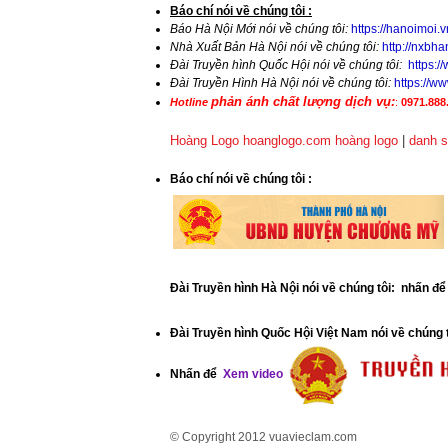
​Báo chí nói về chúng tôi :
Báo Hà Nội Mới nói về chúng tôi:
https://hanoimoi.
Nhà Xuất Bản Hà Nội nói về chúng tôi:
http://nxbha
Đài Truyền hình Quốc Hội nói về chúng tôi:
https:
Đài Truyền Hình Hà Nội nói về chúng tôi:
https://
phản ánh chất lượng dịch vụ:
Hotline
:
0971.888.
Hoàng Logo hoanglogo.com
hoàng logo
|
danh s
​Báo chí nói về chúng tôi
:
Đài Truyền hình Hà Nội nói về chúng tôi: nhấn đ
Đài Truyền hình Quốc Hội Việt Nam nói về chúng 
Nhấn để
Xem video
© Copyright 2012
vuavieclam.com