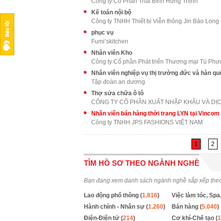
Công ty Cổ Phần Thái Bình Hưng Thịnh
Kế toán nội bộ
Công ty TNHH Thiết bị Viễn thông Jin Bảo Long
phục vụ
Fumi’skitchen
Nhân viên Kho
Công ty Cổ phần Phát triển Thương mại Tú Ph
Nhân viên nghiệp vụ thị trường đức và hàn qu
Tập đoàn an dương
Thợ sửa chữa ô tô
Nhân viên bán hàng thời trang LYN tại Vinco
Công ty TNHH JPS FASHIONS VIỆT NAM
1
2
TÌM HỒ SƠ THEO NGÀNH NGHỀ
Bạn đang xem danh sách ngành nghề sắp xếp the
Lao động phổ thông (
1.816
)
Việc làm tóc, Spa,
Hành chính - Nhân sự (
1.260
)
Bán hàng (
5.040
)
Điện-Điện tử (
214
)
Cơ khí-Chế tạo (
1