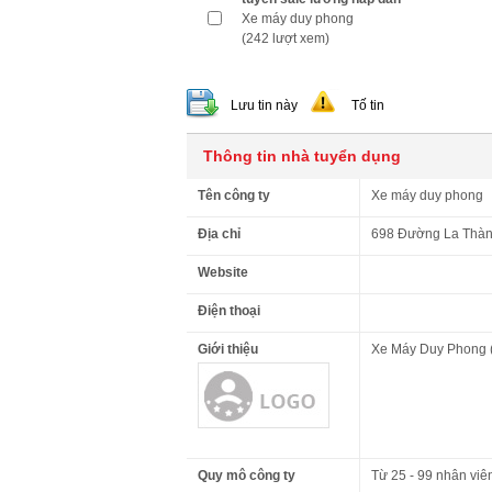
Xe máy duy phong
(242 lượt xem)
Lưu tin này
Tố tin
Thông tin nhà tuyển dụng
Tên công ty
Xe máy duy phong
Địa chỉ
698 Đường La Thành
Website
Điện thoại
Giới thiệu
Xe Máy Duy Phong 
Quy mô công ty
Từ 25 - 99 nhân viê