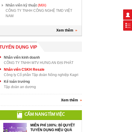
Nhân viên kỹ thuật
(Mới)
CÔNG TY TNHH CÔNG NGHỆ TMD VIỆT
NAM
Xem thêm
TUYỂN DỤNG VIP
Nhân viên kinh doanh
CÔNG TY TNHH MTV HƯNG AN ĐẠI PHÁT
Nhân viên CSKH Resale
Công ty Cổ phần Tập đoàn Nông nghiệp Kagri
Kế toán trưởng
Tập đoàn an dương
Xem thêm
CẨM NANG TÌM VIỆC
MIỄN PHÍ 100%: BÍ QUYẾT
TUYỂN DỤNG HIỆU QUẢ