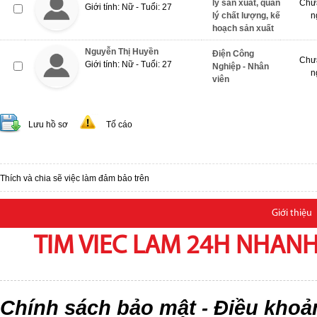
lý sản xuất, quản
Chưa
Giới tính: Nữ - Tuổi: 27
lý chất lượng, kế
n
hoạch sản xuất
Nguyễn Thị Huyền
Điện Công
Chưa
Giới tính: Nữ - Tuổi: 27
Nghiệp - Nhân
n
viên
Lưu hồ sơ
Tố cáo
Thích và chia sẽ việc làm đảm bảo trên
Giới thiệu
TIM VIEC LAM 24H NHANH,
Chính sách bảo mật
Điều khoả
-