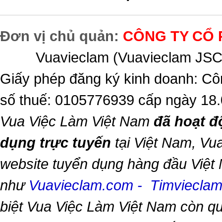
Đơn vị chủ quản:
CÔNG TY CỔ 
Vuavieclam (Vuavieclam JSC) 
Giấy phép đăng ký kinh doanh: Cô
số thuế: 0105776939 cấp ngày 18
Vua Việc Làm Việt Nam
đã hoạt đ
dụng trực tuyến
tại Việt Nam,
Vua
website tuyển dụng hàng đầu Việt
như
Vuavieclam.com
-
Timviecla
biệt
Vua Việc Làm Việt Nam
còn qu