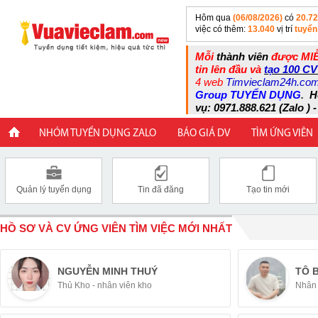
Hôm qua
(06/08/2026)
có
20.7
việc có thêm:
13.040
vị trí
tuyển
Mỗi
thành viên
được MIỄ
tin lên đầu và
tạo 100 CV
4 web
Timvieclam24h.co
Group TUYỂN DỤNG
.
H
vụ: 0971.888.621 (Zalo ) -
NHÓM TUYỂN DỤNG ZALO
BÁO GIÁ DV
TÌM ỨNG VIÊN
Quản lý tuyển dụng
Tin đã đăng
Tạo tin mới
HỒ SƠ VÀ CV ỨNG VIÊN TÌM VIỆC MỚI NHẤT
NGUYỄN MINH THUÝ
TÔ 
Thủ Kho - nhân viên kho
Nhân 