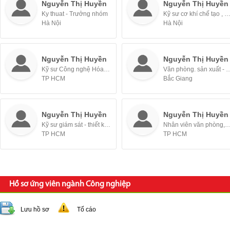
Nguyễn Thị Huyền
Nguyễn Thị Huyền
Ky thuat - Trưởng nhóm
Kỹ sư cơ khí chế tạo , Kỹ sư thiết kế - Nhân v
Hà Nội
Hà Nội
Nguyễn Thị Huyền
Nguyễn Thị Huyền
Kỹ sư Công nghệ Hóa Học, KCS, QC - Nhân viên
Văn phòng. sản xuất -
TP HCM
Bắc Giang
Nguyễn Thị Huyền
Nguyễn Thị Huyền
Kỹ sư giám sát - thiết kế (aircon, venlatation...)
Nhân viên văn phòng, Thư ký, Hành chính v
TP HCM
TP HCM
Hồ sơ ứng viên ngành Công nghiệp
Lưu hồ sơ
Tố cáo