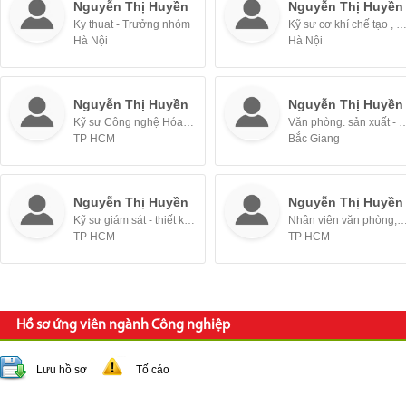
Nguyễn Thị Huyền
Nguyễn Thị Huyền
Ky thuat - Trưởng nhóm
Kỹ sư cơ khí chế tạo , Kỹ sư thiết kế - Nhân v
Hà Nội
Hà Nội
Nguyễn Thị Huyền
Nguyễn Thị Huyền
Kỹ sư Công nghệ Hóa Học, KCS, QC - Nhân viên
Văn phòng. sản xuất -
TP HCM
Bắc Giang
Nguyễn Thị Huyền
Nguyễn Thị Huyền
Kỹ sư giám sát - thiết kế (aircon, venlatation...)
Nhân viên văn phòng, Thư ký, Hành chính v
TP HCM
TP HCM
Hồ sơ ứng viên ngành Công nghiệp
Lưu hồ sơ
Tố cáo