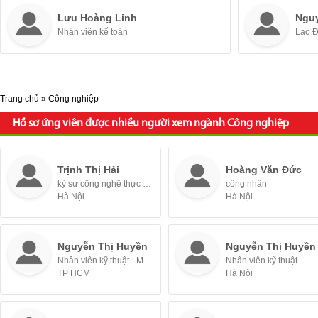
Lưu Hoàng Linh
Ngu
Nhân viên kế toán
Lao 
Trang chủ
»
Công nghiệp
Hồ sơ ứng viên được nhiều người xem ngành Công nghiệp
Trịnh Thị Hải
Hoàng Văn Đức
kỷ sư công nghệ thực phẩm
công nhân
Hà Nội
Hà Nội
Nguyễn Thị Huyền
Nguyễn Thị Huyền
Nhân viên kỹ thuật - Mới tốt nghiệp / Thực tập sinh
Nhân viên kỹ thuật
TP HCM
Hà Nội