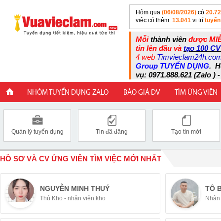
Hôm qua
(06/08/2026)
có
20.7
việc có thêm:
13.041
vị trí
tuyển
Mỗi
thành viên
được MIỄ
tin lên đầu và
tạo 100 CV
4 web
Timvieclam24h.co
Group TUYỂN DỤNG
.
H
vụ: 0971.888.621 (Zalo ) -
NHÓM TUYỂN DỤNG ZALO
BÁO GIÁ DV
TÌM ỨNG VIÊN
Quản lý tuyển dụng
Tin đã đăng
Tạo tin mới
HỒ SƠ VÀ CV ỨNG VIÊN TÌM VIỆC MỚI NHẤT
NGUYỄN MINH THUÝ
TÔ 
Thủ Kho - nhân viên kho
Nhân 