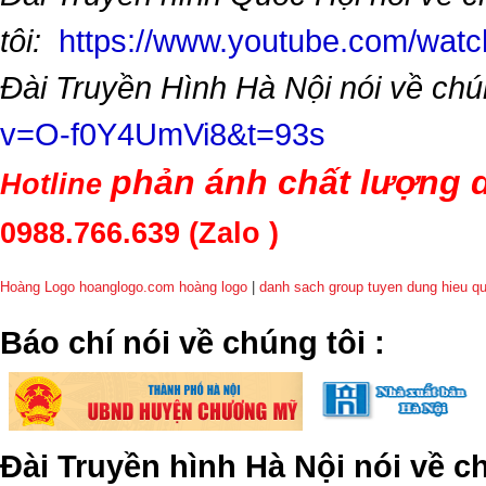
tôi:
https://www.youtube.com/wa
Đài Truyền Hình Hà Nội nói về chú
v=O-f0Y4UmVi8&t=93s
phản ánh chất lượng d
Hotline
0988.766.639
(Zalo )
Hoàng Logo hoanglogo.com
hoàng logo
|
danh sach group tuyen dung hieu q
​Báo chí nói về chúng tôi
:
Đài Truyền hình Hà Nội nói về 