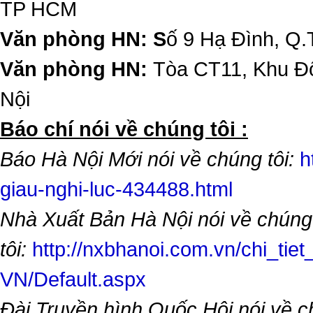
TP HCM
Văn phòng HN: S
ố 9 Hạ Đình, Q.
Văn phòng HN:
Tòa CT11, Khu Đô
Nội
​Báo chí nói về chúng tôi :
Báo Hà Nội Mới nói về chúng tôi:
h
giau-nghi-luc-434488.html
Nhà Xuất Bản Hà Nội nói về chúng
tôi:
http://nxbhanoi.com.vn/chi_tiet
VN/Default.aspx
Đài Truyền hình Quốc Hội nói về 